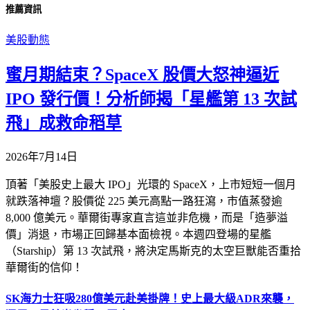
推薦資訊
美股動態
蜜月期結束？SpaceX 股價大怒神逼近
IPO 發行價！分析師揭「星艦第 13 次試
飛」成救命稻草
2026年7月14日
頂著「美股史上最大 IPO」光環的 SpaceX，上市短短一個月
就跌落神壇？股價從 225 美元高點一路狂瀉，市值蒸發逾
8,000 億美元。華爾街專家直言這並非危機，而是「造夢溢
價」消退，市場正回歸基本面檢視。本週四登場的星艦
（Starship）第 13 次試飛，將決定馬斯克的太空巨獸能否重拾
華爾街的信仰！
SK海力士狂吸280億美元赴美掛牌！史上最大級ADR來襲，