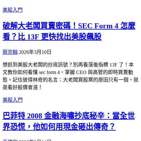
美股入門
破解大老闆買賣密碼！SEC Form 4 怎麼
看？比 13F 更快找出美股飆股
蔡宗翰
2026年3月10日
想抓到美股大老闆的抄底訊號？別再看落後指標 13F 了！本
文教你如何看懂 sec form 4，掌握 CEO 與高管的即時買賣動
態。記住彼得林奇的名言：大老闆買股票的原因只有一個，就
是看好股價會漲！
美股入門
巴菲特 2008 金融海嘯抄底秘辛：當全世
界恐慌，他如何用現金砸出傳奇？