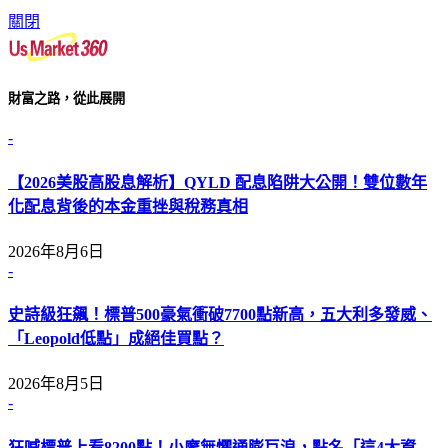
關閉
財富之路，從此展開
-
【2026美股高股息解析】QYLD 配息陷阱大公開！雙位數年
化配息背後的本金重挫與稅務真相
2026年8月6日
-
史詩級狂飆！標普500豪氣衝破7700點新高，五大利多發威、
「Leopold低點」成絕佳買點？
2026年8月5日
-
狂喊標普上看8200點！小摩無懼通膨巨浪，點名「這4大資