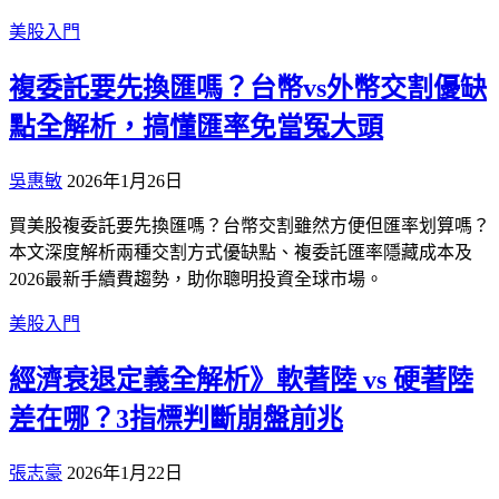
美股入門
複委託要先換匯嗎？台幣vs外幣交割優缺
點全解析，搞懂匯率免當冤大頭
吳惠敏
2026年1月26日
買美股複委託要先換匯嗎？台幣交割雖然方便但匯率划算嗎？
本文深度解析兩種交割方式優缺點、複委託匯率隱藏成本及
2026最新手續費趨勢，助你聰明投資全球市場。
美股入門
經濟衰退定義全解析》軟著陸 vs 硬著陸
差在哪？3指標判斷崩盤前兆
張志豪
2026年1月22日