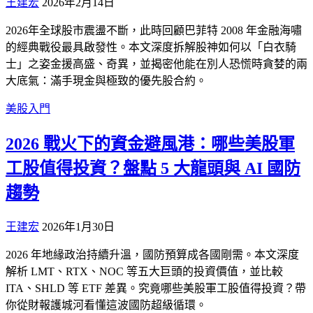
王建宏
2026年2月14日
2026年全球股市震盪不斷，此時回顧巴菲特 2008 年金融海嘯
的經典戰役最具啟發性。本文深度拆解股神如何以「白衣騎
士」之姿金援高盛、奇異，並揭密他能在別人恐慌時貪婪的兩
大底氣：滿手現金與極致的優先股合約。
美股入門
2026 戰火下的資金避風港：哪些美股軍
工股值得投資？盤點 5 大龍頭與 AI 國防
趨勢
王建宏
2026年1月30日
2026 年地緣政治持續升溫，國防預算成各國剛需。本文深度
解析 LMT、RTX、NOC 等五大巨頭的投資價值，並比較
ITA、SHLD 等 ETF 差異。究竟哪些美股軍工股值得投資？帶
你從財報護城河看懂這波國防超級循環。