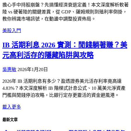
擔心手中持股崩盤？先搞懂經濟衰退定義！本文深度解析軟著
陸 vs 硬著陸的關鍵差異，從 GDP、薩姆規則到殖利率倒掛，
教你辨識市場訊號，在動盪中調整投資佈局。
美股入門
IB 活期利息 2026 實測：閒錢躺著賺？美
元高利活存的隱藏陷阱與攻略
吳惠敏
2026年1月20日
2026年 IB 活期利息有多少？盈透證券美元活存利率竟高達
4.83%？本文深度解析 IB 階梯式計息公式、10 萬美元淨資產
門檻與閒錢停泊攻略，比銀行定存更靈活的資金避風港。
載入更多
最新文章