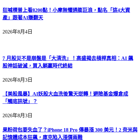
狂喊標普上看8200點！小摩無懼通膨巨浪，點名「這4大資
產」跟著AI賺翻天
2026年8月4日
7 月股災不是崩盤是「大清洗」！高盛揭去槓桿真相：AI 飆
股神話破滅，買入躺贏時代終結
2026年8月3日
【美股風暴】AI妖股大血洗後驚天逆轉！避險基金爆倉成
「觸底訊號」？
2026年8月3日
果粉荷包要失血了？iPhone 18 Pro 傳暴漲 300 美元！2 奈米與
記憶體成本狂飆，庫克陷入漲價兩難