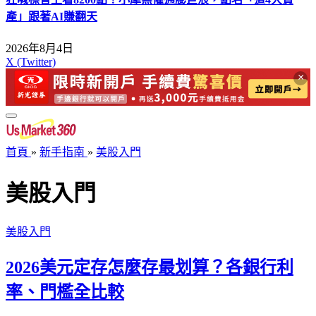
產」跟著AI賺翻天
2026年8月4日
X (Twitter)
×
首頁
»
新手指南
»
美股入門
美股入門
美股入門
2026美元定存怎麼存最划算？各銀行利
率、門檻全比較