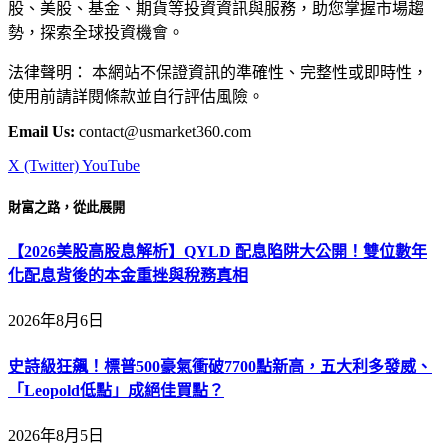
股、美股、基金、期貨等投資資訊與服務，助您掌握市場趨
勢，探索全球投資機會。
法律聲明： 本網站不保證資訊的準確性、完整性或即時性，
使用前請詳閱條款並自行評估風險。
Email Us:
contact@usmarket360.com
X (Twitter)
YouTube
財富之路，從此展開
【2026美股高股息解析】QYLD 配息陷阱大公開！雙位數年
化配息背後的本金重挫與稅務真相
2026年8月6日
史詩級狂飆！標普500豪氣衝破7700點新高，五大利多發威、
「Leopold低點」成絕佳買點？
2026年8月5日