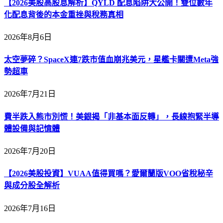
【2026美股高股息解析】QYLD 配息陷阱大公開！雙位數年
化配息背後的本金重挫與稅務真相
2026年8月6日
太空夢碎？SpaceX連7跌市值血崩兆美元，星艦卡關遭Meta強
勢超車
2026年7月21日
費半跌入熊市別慌！美銀揭「非基本面反轉」，長線抱緊半導
體設備與記憶體
2026年7月20日
【2026美股投資】VUAA值得買嗎？愛爾蘭版VOO省稅秘辛
與成分股全解析
2026年7月16日