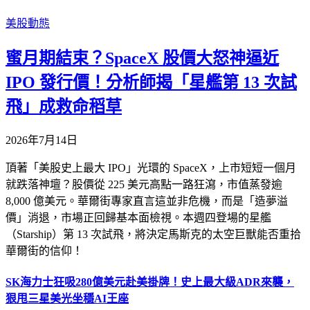
美股動態
蜜月期結束？SpaceX 股價大怒神逼近
IPO 發行價！分析師揭「星艦第 13 次試
飛」成救命稻草
2026年7月14日
頂著「美股史上最大 IPO」光環的 SpaceX，上市短短一個月
就跌落神壇？股價從 225 美元高點一路狂瀉，市值蒸發逾
8,000 億美元。華爾街專家直言這並非危機，而是「造夢溢
價」消退，市場正回歸基本面檢視。本週四登場的星艦
（Starship）第 13 次試飛，將決定馬斯克的太空巨獸能否重拾
華爾街的信仰！
SK海力士狂吸280億美元赴美掛牌！史上最大級ADR來襲，
狠甩三星美光坐穩AI王座