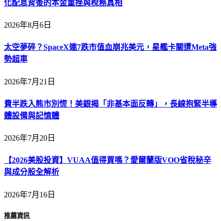
化配息背後的本金重挫與稅務真相
2026年8月6日
太空夢碎？SpaceX連7跌市值血崩兆美元，星艦卡關遭Meta強
勢超車
2026年7月21日
費半跌入熊市別慌！美銀揭「非基本面反轉」，長線抱緊半導
體設備與記憶體
2026年7月20日
【2026美股投資】VUAA值得買嗎？愛爾蘭版VOO省稅秘辛
與成分股全解析
2026年7月16日
推薦資訊