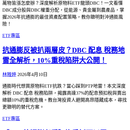
萬物皆漲怎麼辦？深度解析原物料ETF龍頭DBC！一文看懂
DBC成分股與DBC權重分配，從能源、貴金屬到農產品，掌
握2026年抗通膨的最佳資產配置策略，教你聰明對沖通膨風
險！
ETF專區
抗通膨反被扒兩層皮？DBC 配息 稅務地
雷全解析，10%重稅陷阱大公開！
林雅婷
2026年4月10日
通膨時代想買原物料ETF抗跌？當心踩到PTP地雷！本文深度
解析 DBC 配息 稅務陷阱，揭露高達37%的配息預扣稅與賣出
總額10%的重稅危機。教台灣投資人避開高昂隱藏成本，尋找
更聰明的替代方案。
ETF專區