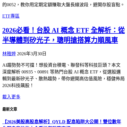
的0052，教你用定期定額賺取大盤長線波段，避開存股盲點。
ETF專區
2026必看！台股 AI 概念 ETF 全解析：從
半導體到矽光子，聰明搶搭算力順風車
林雅婷
2026年3月30日
AI趨勢勢不可擋！想投資台積電、聯發科等科技巨頭？本文
深度解析 00935、00891 等熱門台股 AI 概念 ETF，從選股邏
輯到最新矽光子、散熱趨勢，帶你避開高估值風險，穩健佈局
2026科技飆股！
載入更多
最新文章
【2026美股高股息解析】QYLD 配息陷阱大公開！雙位數年