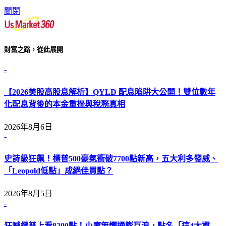
關閉
財富之路，從此展開
-
【2026美股高股息解析】QYLD 配息陷阱大公開！雙位數年
化配息背後的本金重挫與稅務真相
2026年8月6日
-
史詩級狂飆！標普500豪氣衝破7700點新高，五大利多發威、
「Leopold低點」成絕佳買點？
2026年8月5日
-
狂喊標普上看8200點！小摩無懼通膨巨浪，點名「這4大資