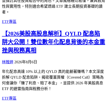
並探討其在投資組合中的角色。文章風格親切易懂，兼具教育
性與實用性，特別適合希望透過 ETF 建立長期投資基礎的讀
者。
ETF專區
【2026美股高股息解析】QYLD 配息陷
阱大公開！雙位數年化配息背後的本金重
挫與稅務真相
林雅婷
2026年8月6日
年化配息高達 10% 以上的 QYLD 真的能躺著賺嗎？本文深度
拆解 QYLD 配息陷阱，揭密覆蓋買權（Covered Call）策略為
何會讓你「賺了利息、賠了本金」，並提供 2026 年美股高息
ETF 的避雷指南與稅務分析！
ETF專區