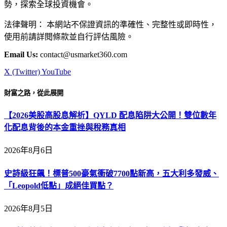
勢，探索全球投資機會。
法律聲明： 本網站不保證資訊的準確性、完整性或即時性，
使用前請詳閱條款並自行評估風險。
Email Us:
contact@usmarket360.com
X (Twitter)
YouTube
財富之路，從此展開
【2026美股高股息解析】QYLD 配息陷阱大公開！雙位數年
化配息背後的本金重挫與稅務真相
2026年8月6日
史詩級狂飆！標普500豪氣衝破7700點新高，五大利多發威、
「Leopold低點」成絕佳買點？
2026年8月5日