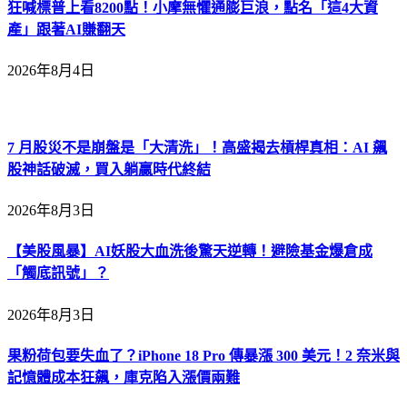
狂喊標普上看8200點！小摩無懼通膨巨浪，點名「這4大資
產」跟著AI賺翻天
2026年8月4日
7 月股災不是崩盤是「大清洗」！高盛揭去槓桿真相：AI 飆
股神話破滅，買入躺贏時代終結
2026年8月3日
【美股風暴】AI妖股大血洗後驚天逆轉！避險基金爆倉成
「觸底訊號」？
2026年8月3日
果粉荷包要失血了？iPhone 18 Pro 傳暴漲 300 美元！2 奈米與
記憶體成本狂飆，庫克陷入漲價兩難