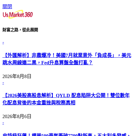
關閉
財富之路，從此展開
-
【外匯解析】非農爆冷！美國7月就業意外「負成長」，美元
跳水周線連二黑，Fed升息算盤全盤打亂？
2026年8月8日
-
【2026美股高股息解析】QYLD 配息陷阱大公開！雙位數年
化配息背後的本金重挫與稅務真相
2026年8月6日
-
史詩級狂飆！標普500豪氣衝破7700點新高，五大利多發威、