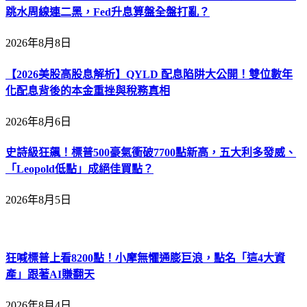
跳水周線連二黑，Fed升息算盤全盤打亂？
2026年8月8日
【2026美股高股息解析】QYLD 配息陷阱大公開！雙位數年
化配息背後的本金重挫與稅務真相
2026年8月6日
史詩級狂飆！標普500豪氣衝破7700點新高，五大利多發威、
「Leopold低點」成絕佳買點？
2026年8月5日
狂喊標普上看8200點！小摩無懼通膨巨浪，點名「這4大資
產」跟著AI賺翻天
2026年8月4日