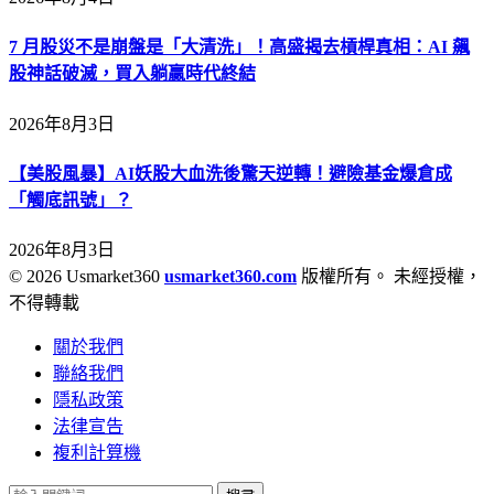
7 月股災不是崩盤是「大清洗」！高盛揭去槓桿真相：AI 飆
股神話破滅，買入躺贏時代終結
2026年8月3日
【美股風暴】AI妖股大血洗後驚天逆轉！避險基金爆倉成
「觸底訊號」？
2026年8月3日
© 2026 Usmarket360
usmarket360.com
版權所有。 未經授權，
不得轉載
關於我們
聯絡我們
隱私政策
法律宣告
複利計算機