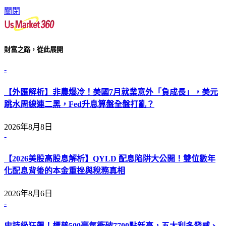
關閉
財富之路，從此展開
-
【外匯解析】非農爆冷！美國7月就業意外「負成長」，美元
跳水周線連二黑，Fed升息算盤全盤打亂？
2026年8月8日
-
【2026美股高股息解析】QYLD 配息陷阱大公開！雙位數年
化配息背後的本金重挫與稅務真相
2026年8月6日
-
史詩級狂飆！標普500豪氣衝破7700點新高，五大利多發威、