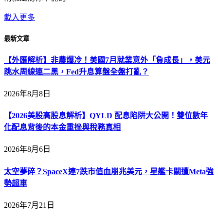
載入更多
最新文章
【外匯解析】非農爆冷！美國7月就業意外「負成長」，美元
跳水周線連二黑，Fed升息算盤全盤打亂？
2026年8月8日
【2026美股高股息解析】QYLD 配息陷阱大公開！雙位數年
化配息背後的本金重挫與稅務真相
2026年8月6日
太空夢碎？SpaceX連7跌市值血崩兆美元，星艦卡關遭Meta強
勢超車
2026年7月21日