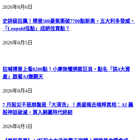
2026年8月6日
史詩級狂飆！標普500豪氣衝破7700點新高，五大利多發威、
「Leopold低點」成絕佳買點？
2026年8月5日
狂喊標普上看8200點！小摩無懼通膨巨浪，點名「這4大資
產」跟著AI賺翻天
2026年8月4日
7 月股災不是崩盤是「大清洗」！高盛揭去槓桿真相：AI 飆
股神話破滅，買入躺贏時代終結
2026年8月3日