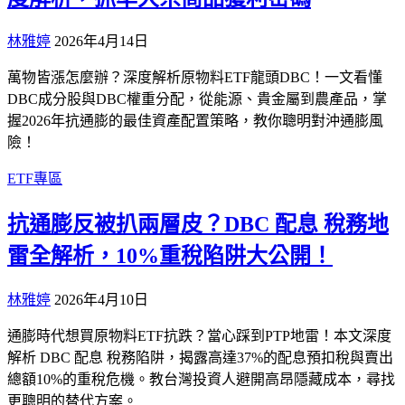
林雅婷
2026年4月14日
萬物皆漲怎麼辦？深度解析原物料ETF龍頭DBC！一文看懂
DBC成分股與DBC權重分配，從能源、貴金屬到農產品，掌
握2026年抗通膨的最佳資產配置策略，教你聰明對沖通膨風
險！
ETF專區
抗通膨反被扒兩層皮？DBC 配息 稅務地
雷全解析，10%重稅陷阱大公開！
林雅婷
2026年4月10日
通膨時代想買原物料ETF抗跌？當心踩到PTP地雷！本文深度
解析 DBC 配息 稅務陷阱，揭露高達37%的配息預扣稅與賣出
總額10%的重稅危機。教台灣投資人避開高昂隱藏成本，尋找
更聰明的替代方案。