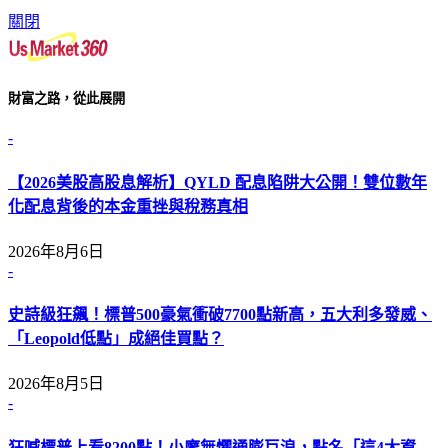
關閉
財富之路，從此展開
-
【2026美股高股息解析】QYLD 配息陷阱大公開！雙位數年
化配息背後的本金重挫與稅務真相
2026年8月6日
-
史詩級狂飆！標普500豪氣衝破7700點新高，五大利多發威、
「Leopold低點」成絕佳買點？
2026年8月5日
-
狂喊標普上看8200點！小摩無懼通膨巨浪，點名「這4大資