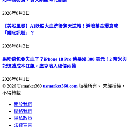
股神話破滅，買入躺贏時代終結
2026年8月3日
【美股風暴】AI妖股大血洗後驚天逆轉！避險基金爆倉成
「觸底訊號」？
2026年8月3日
果粉荷包要失血了？iPhone 18 Pro 傳暴漲 300 美元！2 奈米與
記憶體成本狂飆，庫克陷入漲價兩難
2026年8月1日
© 2026 Usmarket360
usmarket360.com
版權所有。 未經授權，
不得轉載
關於我們
聯絡我們
隱私政策
法律宣告