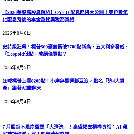
【2026美股高股息解析】QYLD 配息陷阱大公開！雙位數年
化配息背後的本金重挫與稅務真相
2026年8月6日
史詩級狂飆！標普500豪氣衝破7700點新高，五大利多發威、
「Leopold低點」成絕佳買點？
2026年8月5日
狂喊標普上看8200點！小摩無懼通膨巨浪，點名「這4大資
產」跟著AI賺翻天
2026年8月4日
7 月股災不是崩盤是「大清洗」！高盛揭去槓桿真相：AI 飆