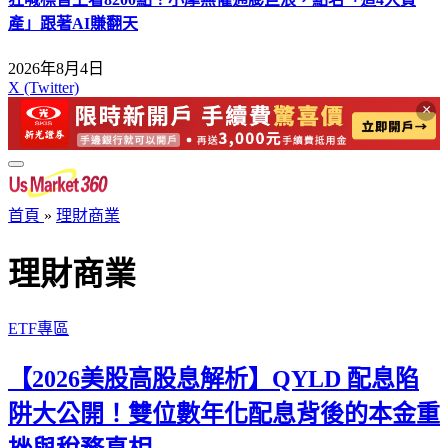
產」跟著AI賺翻天
2026年8月4日
X (Twitter)
×
首頁
»
理財商業
理財商業
ETF專區
【2026美股高股息解析】QYLD 配息陷
阱大公開！雙位數年化配息背後的本金重