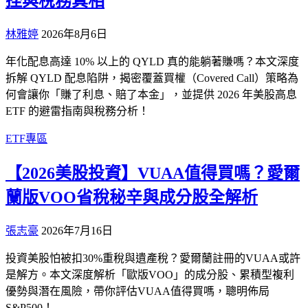
挫與稅務真相
林雅婷
2026年8月6日
年化配息高達 10% 以上的 QYLD 真的能躺著賺嗎？本文深度
拆解 QYLD 配息陷阱，揭密覆蓋買權（Covered Call）策略為
何會讓你「賺了利息、賠了本金」，並提供 2026 年美股高息
ETF 的避雷指南與稅務分析！
ETF專區
【2026美股投資】VUAA值得買嗎？愛爾
蘭版VOO省稅秘辛與成分股全解析
張志豪
2026年7月16日
投資美股怕被扣30%重稅與遺產稅？愛爾蘭註冊的VUAA或許
是解方。本文深度解析「歐版VOO」的成分股、累積型複利
優勢與潛在風險，帶你評估VUAA值得買嗎，聰明佈局
S&P500！