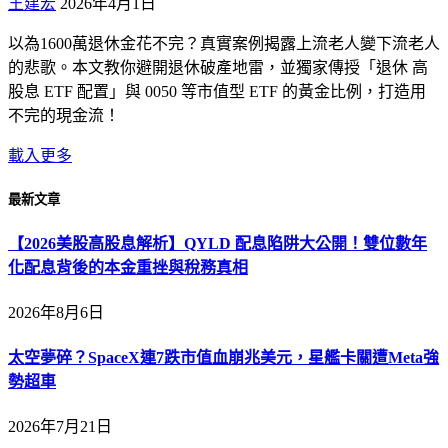
王建宏
2026年4月1日
以為1600萬退休金花不完？真實案例揭露上流老人變下流老人
的悲歌。本文教你避開退休破產地雷，並獨家傳授「退休 高
股息 ETF 配置」與 0050 等市值型 ETF 的黃金比例，打造用
不完的現金流！
載入更多
最新文章
【2026美股高股息解析】QYLD 配息陷阱大公開！雙位數年
化配息背後的本金重挫與稅務真相
2026年8月6日
太空夢碎？SpaceX連7跌市值血崩兆美元，星艦卡關遭Meta強
勢超車
2026年7月21日