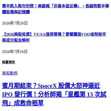
費半跌入熊市別慌！美銀揭「非基本面反轉」，長線抱緊半導
體設備與記憶體
2026年7月20日
【2026美股投資】VUAA值得買嗎？愛爾蘭版VOO省稅秘辛
與成分股全解析
2026年7月16日
推薦資訊
美股動態
蜜月期結束？SpaceX 股價大怒神逼近
IPO 發行價！分析師揭「星艦第 13 次試
飛」成救命稻草