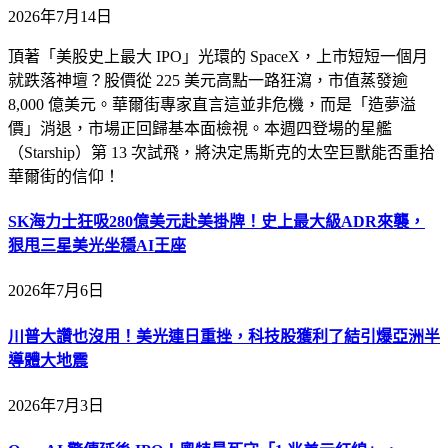
2026年7月14日
頂著「美股史上最大 IPO」光環的 SpaceX，上市短短一個月
就跌落神壇？股價從 225 美元高點一路狂瀉，市值蒸發逾
8,000 億美元。華爾街專家直言這並非危機，而是「造夢溢
價」消退，市場正回歸基本面檢視。本週四登場的星艦
（Starship）第 13 次試飛，將決定馬斯克的太空巨獸能否重拾
華爾街的信仰！
SK海力士狂吸280億美元赴美掛牌！史上最大級ADR來襲，
狠甩三星美光坐穩AI王座
2026年7月6日
川普大讚也沒用！美光連日重挫，科技股獲利了結引爆亞洲半
導體大地震
2026年7月3日