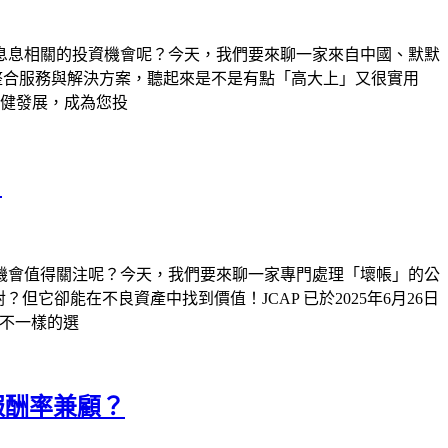
息息相關的投資機會呢？今天，我們要來聊一家來自中國、默默
案提供智慧整合服務與解決方案，聽起來是不是有點「高大上」又很實用
中穩健發展，成為您投
？
機會值得關注呢？今天，我們要來聊一家專門處理「壞帳」的公
對不對？但它卻能在不良資產中找到價值！JCAP 已於2025年6月26日
個不一樣的選
投資報酬率兼顧？