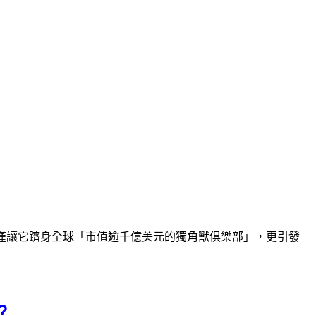
！ 這不僅讓它躋身全球「市值逾千億美元的獨角獸俱樂部」，更引發
？