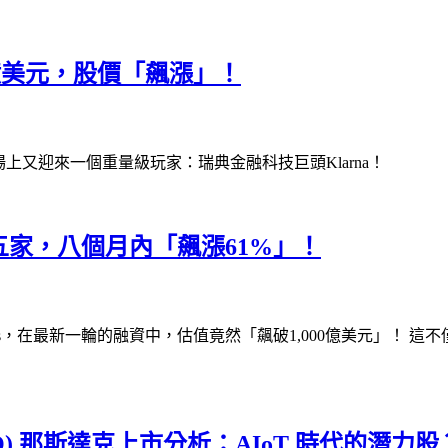
50億美元，股價「飆漲」！
市場上又迎來一個重量級玩家：瑞典金融科技巨頭Klarna！
球第五家，八個月內「飆漲61%」！
icks，在最新一輪的融資中，估值竟然「飆破1,000億美元」
MBQ) 那斯達克上市分析：AIoT 時代的潛力股