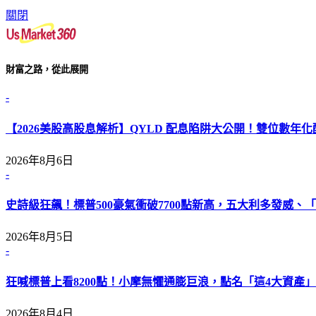
關閉
財富之路，從此展開
-
【2026美股高股息解析】QYLD 配息陷阱大公開！雙位數年
2026年8月6日
-
史詩級狂飆！標普500豪氣衝破7700點新高，五大利多發威、「L
2026年8月5日
-
狂喊標普上看8200點！小摩無懼通膨巨浪，點名「這4大資產」
2026年8月4日