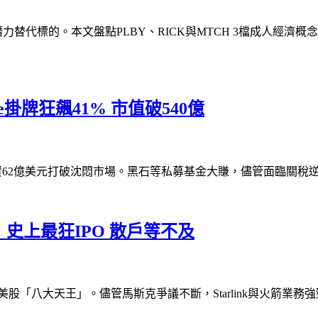
仍有高潛力替代標的。本文盤點PLBY、RICK與MTCH 3檔成
ne掛牌狂飆41% 市值破540億
41%，募資62億美元打破沈悶市場。黑石等私募基金大賺，儘管面
！史上最狂IPO 散戶等不及
望躋身美股「八大天王」。儘管馬斯克爭議不斷，Starlink與火箭