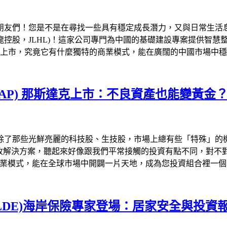
朋友們！您是不是在尋找一些具有穩定成長潛力，又與日常生活
imited (巨龍控股，JLHL)！這家公司專門為中國的基礎建設專
) 正式掛牌上市，究竟它有什麼獨特的商業模式，能在廣闊的中國市場
l (JCAP) 那斯達克上市：不良資產也能變黃金
除了那些光鮮亮麗的科技股、生技股，市場上總有些「特殊」的
家公司主要提供債務回收解決方案，聽起來好像跟我們平常接觸的投資有點不同，
特的商業模式，能在全球市場中開闢一片天地，成為您投資組合裡一
dings (SLDE)海岸保險專家登場：居家安全與