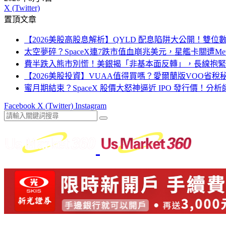
X (Twitter)
置頂文章
【2026美股高股息解析】QYLD 配息陷阱大公開！雙
太空夢碎？SpaceX連7跌市值血崩兆美元，星艦卡關遭Me
費半跌入熊市別慌！美銀揭「非基本面反轉」，長線抱緊
【2026美股投資】VUAA值得買嗎？愛爾蘭版VOO省
蜜月期結束？SpaceX 股價大怒神逼近 IPO 發行價！分
Facebook
X (Twitter)
Instagram