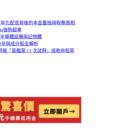
位數年化配息背後的本金重挫與稅務真相
ta強勢超車
半導體設備與記憶體
稅秘辛與成分股全解析
析師揭「星艦第 13 次試飛」成救命稻草