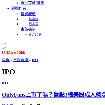
銀行存款/優惠
專欄作者
投資觀點
林雅婷
張志豪
金融機構
新光證券
首頁
»
市場資訊
»
IPO
IPO
IPO
OnlyFans上市了嗎？盤點3檔美股成人概念股(