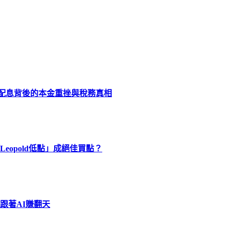
化配息背後的本金重挫與稅務真相
eopold低點」成絕佳買點？
跟著AI賺翻天