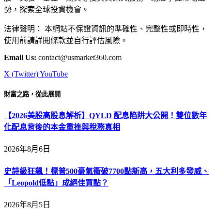
勢，探索全球投資機會。
法律聲明： 本網站不保證資訊的準確性、完整性或即時性，
使用前請詳閱條款並自行評估風險。
Email Us:
contact@usmarket360.com
X (Twitter)
YouTube
財富之路，從此展開
【2026美股高股息解析】QYLD 配息陷阱大公開！雙位數年
化配息背後的本金重挫與稅務真相
2026年8月6日
史詩級狂飆！標普500豪氣衝破7700點新高，五大利多發威、
「Leopold低點」成絕佳買點？
2026年8月5日