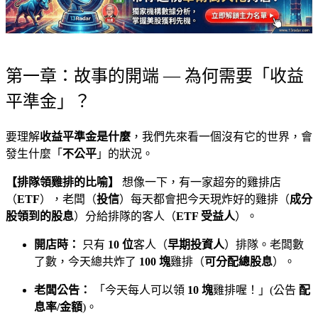
第一章：故事的開端 — 為何需要「收益
平準金」？
要理解
收益平準金是什麼
，我們先來看一個沒有它的世界，會
發生什麼「
不公平
」的狀況。
【排隊領雞排的比喻】
想像一下，有一家超夯的雞排店
（
ETF
），老闆（
投信
）每天都會把今天現炸好的雞排（
成分
股領到的股息
）分給排隊的客人（
ETF 受益人
）。
開店時：
只有
10 位
客人（
早期投資人
）排隊。老闆數
了數，今天總共炸了
100 塊
雞排（
可分配總股息
）。
老闆公告：
「今天每人可以領
10 塊
雞排喔！」(公告
配
息率/金額
)。