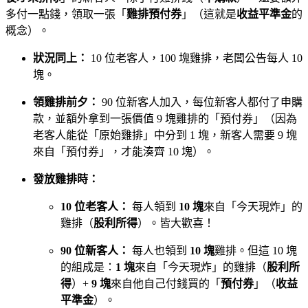
多付一點錢，領取一張「
雞排預付券
」（這就是
收益平準金
的
概念）。
狀況同上：
10 位老客人，100 塊雞排，老闆公告每人 10
塊。
領雞排前夕：
90 位新客人加入，每位新客人都付了申購
款，並額外拿到一張價值 9 塊雞排的「預付券」（因為
老客人能從「原始雞排」中分到 1 塊，新客人需要 9 塊
來自「預付券」，才能湊齊 10 塊）。
發放雞排時：
10 位老客人：
每人領到
10 塊
來自「今天現炸」的
雞排（
股利所得
）。皆大歡喜！
90 位新客人：
每人也領到
10 塊
雞排。但這 10 塊
的組成是：
1 塊
來自「今天現炸」的雞排（
股利所
得
）+
9 塊
來自他自己付錢買的「
預付券
」（
收益
平準金
）。