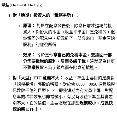
缺點 (The Bad & The Ugly)：
對「晚期」投資人的「稅務劣勢」：
原理：
對於在配息公告後、除息日前才進場的投
資人，你投入的本金（收益平準金）是免稅的，但
你領回的配息中，卻混雜了一部分來自「基金原始
股利」的應稅所得。
效果：
等於是你
拿自己的免稅本金，去換回一部
分需要繳稅的股利
，反而
多繳了稅
。這就是為什麼
不建議
投資人為了領息而在除息前搶進。
對「大型」ETF 意義不大：
收益平準金主要目的是應對
「規模暴增」導致的稀釋。對於像 0050、0056 這種規模
已達數千億的巨型 ETF，即使短期內有大量申購，對配
息率的稀釋效果也非常微小，有沒有收益平準金其實差
別不大。它的價值，主要體現在那些
規模較小、成長快
速的新 ETF
上。