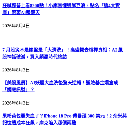
狂喊標普上看8200點！小摩無懼通膨巨浪，點名「這4大資
產」跟著AI賺翻天
2026年8月4日
7 月股災不是崩盤是「大清洗」！高盛揭去槓桿真相：AI 飆
股神話破滅，買入躺贏時代終結
2026年8月3日
【美股風暴】AI妖股大血洗後驚天逆轉！避險基金爆倉成
「觸底訊號」？
2026年8月3日
果粉荷包要失血了？iPhone 18 Pro 傳暴漲 300 美元！2 奈米與
記憶體成本狂飆，庫克陷入漲價兩難