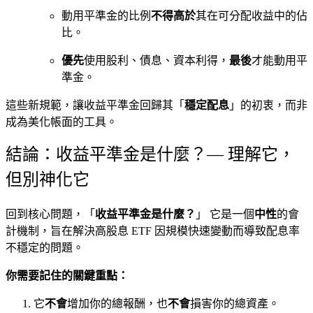
動用平準金的比例
不得高於
其在可分配收益中的佔
比。
優先
使用股利、債息、資本利得，
最後
才能動用平
準金。
這些新規範，讓收益平準金回歸其「
穩定配息
」的初衷，而非
成為美化帳面的工具。
結論：收益平準金是什麼？— 理解它，
但別神化它
回到核心問題，「
收益平準金是什麼？
」 它是一個
中性
的會
計機制，旨在解決高股息 ETF 因規模快速變動而導致配息率
不穩定的問題。
你需要記住的關鍵重點：
它
不會
增加你的總報酬，也
不會
損害你的總資產。