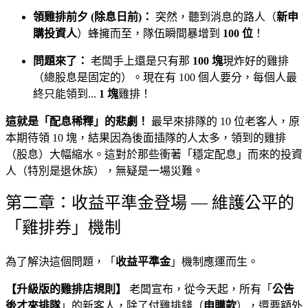
領雞排前夕 (除息日前)：
突然，聽到消息的路人（
新申
購投資人
）蜂擁而至，隊伍瞬間暴增到
100 位
！
問題來了：
老闆手上還是只有那
100 塊
現炸好的雞排
（總股息是固定的）。現在有 100 個人要分，每個人最
終只能領到...
1 塊
雞排！
這就是「配息稀釋」的悲劇！
最早來排隊的 10 位老客人，原
本期待領 10 塊，結果因為後面插隊的人太多，領到的雞排
（股息）大幅縮水。這對於那些衝著「穩定配息」而來的投資
人（特別是退休族），無疑是一場災難。
第二章：收益平準金登場 — 維護公平的
「雞排券」機制
為了解決這個問題，「
收益平準金
」機制應運而生。
【升級版的雞排店規則】
老闆宣布，從今天起，所有「
公告
後才來排隊
」的新客人，除了付雞排錢（
申購款
），還要額外