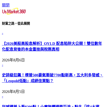
關閉
財富之路，從此展開
-
【2026美股高股息解析】QYLD 配息陷阱大公開！雙位數年
化配息背後的本金重挫與稅務真相
2026年8月6日
-
史詩級狂飆！標普500豪氣衝破7700點新高，五大利多發威、
「Leopold低點」成絕佳買點？
2026年8月5日
-
狂喊標普上看8200點！小摩無懼通膨巨浪，點名「這4大資