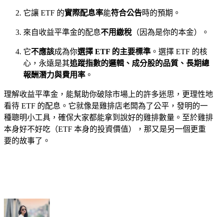
它讓 ETF 的
實際配息率
能
符合公告
時的預期。
來自收益平準金的配息
不用繳稅
（因為是你的本金）。
它
不應該
成為你
選擇 ETF 的主要標準
。選擇 ETF 的核
心，永遠是其
追蹤指數的邏輯、成分股的品質、長期總
報酬潛力與費用率
。
理解收益平準金，能幫助你破除市場上的許多迷思，更理性地
看待 ETF 的配息。它就像是雞排店老闆為了公平，發明的一
種聰明小工具，確保大家都能拿到說好的雞排數量。至於雞排
本身好不好吃（ETF 本身的投資價值），那又是另一個更重
要的故事了。
cebook
Twitter
Pinterest
LinkedIn
Tumblr
Telegram
Email