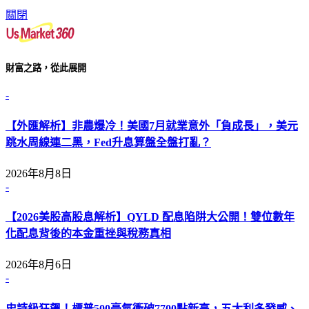
關閉
財富之路，從此展開
-
【外匯解析】非農爆冷！美國7月就業意外「負成長」，美元
跳水周線連二黑，Fed升息算盤全盤打亂？
2026年8月8日
-
【2026美股高股息解析】QYLD 配息陷阱大公開！雙位數年
化配息背後的本金重挫與稅務真相
2026年8月6日
-
史詩級狂飆！標普500豪氣衝破7700點新高，五大利多發威、