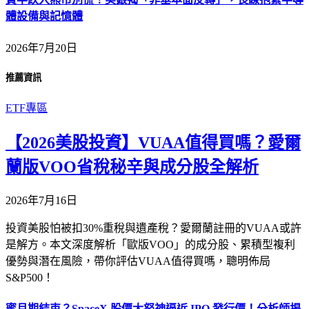
體設備與記憶體
2026年7月20日
推薦資訊
ETF專區
【2026美股投資】VUAA值得買嗎？愛爾
蘭版VOO省稅秘辛與成分股全解析
2026年7月16日
投資美股怕被扣30%重稅與遺產稅？愛爾蘭註冊的VUAA或許
是解方。本文深度解析「歐版VOO」的成分股、累積型複利
優勢與潛在風險，帶你評估VUAA值得買嗎，聰明佈局
S&P500！
蜜月期結束？SpaceX 股價大怒神逼近 IPO 發行價！分析師揭