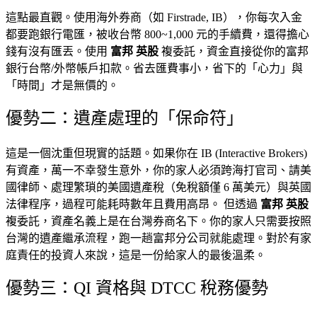
這點最直觀。使用海外券商（如 Firstrade, IB），你每次入金
都要跑銀行電匯，被收台幣 800~1,000 元的手續費，還得擔心
錢有沒有匯丟。使用
富邦 英股
複委託，資金直接從你的富邦
銀行台幣/外幣帳戶扣款。省去匯費事小，省下的「心力」與
「時間」才是無價的。
優勢二：遺產處理的「保命符」
這是一個沈重但現實的話題。如果你在 IB (Interactive Brokers)
有資產，萬一不幸發生意外，你的家人必須跨海打官司、請美
國律師、處理繁瑣的美國遺產稅（免稅額僅 6 萬美元）與英國
法律程序，過程可能耗時數年且費用高昂。 但透過
富邦 英股
複委託，資產名義上是在台灣券商名下。你的家人只需要按照
台灣的遺產繼承流程，跑一趟富邦分公司就能處理。對於有家
庭責任的投資人來說，這是一份給家人的最後溫柔。
優勢三：QI 資格與 DTCC 稅務優勢