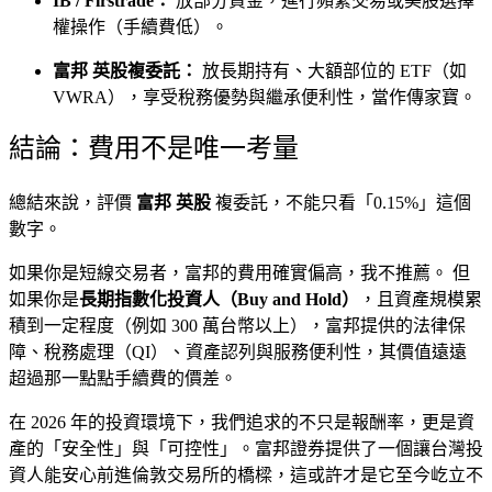
IB / Firstrade：
放部分資金，進行頻繁交易或美股選擇
權操作（手續費低）。
富邦 英股複委託：
放長期持有、大額部位的 ETF（如
VWRA），享受稅務優勢與繼承便利性，當作傳家寶。
結論：費用不是唯一考量
總結來說，評價
富邦 英股
複委託，不能只看「0.15%」這個
數字。
如果你是短線交易者，富邦的費用確實偏高，我不推薦。 但
如果你是
長期指數化投資人（Buy and Hold）
，且資產規模累
積到一定程度（例如 300 萬台幣以上），富邦提供的法律保
障、稅務處理（QI）、資產認列與服務便利性，其價值遠遠
超過那一點點手續費的價差。
在 2026 年的投資環境下，我們追求的不只是報酬率，更是資
產的「安全性」與「可控性」。富邦證券提供了一個讓台灣投
資人能安心前進倫敦交易所的橋樑，這或許才是它至今屹立不