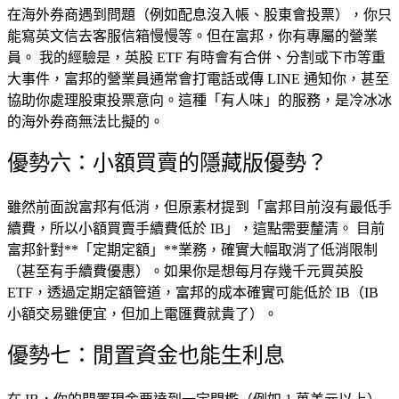
在海外券商遇到問題（例如配息沒入帳、股東會投票），你只
能寫英文信去客服信箱慢慢等。但在富邦，你有專屬的營業
員。 我的經驗是，英股 ETF 有時會有合併、分割或下市等重
大事件，富邦的營業員通常會打電話或傳 LINE 通知你，甚至
協助你處理股東投票意向。這種「有人味」的服務，是冷冰冰
的海外券商無法比擬的。
優勢六：小額買賣的隱藏版優勢？
雖然前面說富邦有低消，但原素材提到「富邦目前沒有最低手
續費，所以小額買賣手續費低於 IB」，這點需要釐清。 目前
富邦針對**「定期定額」**業務，確實大幅取消了低消限制
（甚至有手續費優惠）。如果你是想每月存幾千元買英股
ETF，透過定期定額管道，富邦的成本確實可能低於 IB（IB
小額交易雖便宜，但加上電匯費就貴了）。
優勢七：閒置資金也能生利息