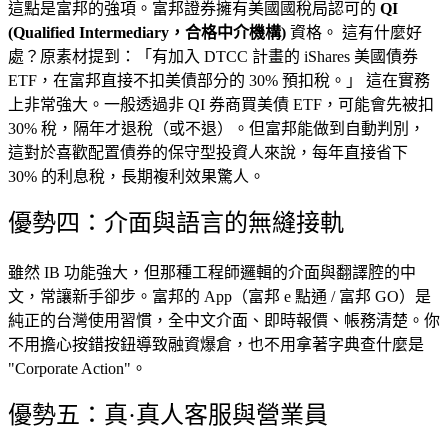
這點是富邦的強項。富邦證券擁有美國國稅局認可的
QI
(Qualified Intermediary，合格中介機構)
資格。 這有什麼好
處？原素材提到：「有加入 DTCC 計畫的 iShares 美國債券
ETF，在富邦直接不扣美債部分的 30% 預扣稅。」 這在實務
上非常強大。一般透過非 QI 券商買美債 ETF，可能會先被扣
30% 稅，隔年才退稅（或不退）。但富邦能做到自動判別，
這對於喜歡配置債券的保守型投資人來說，每年直接省下
30% 的利息稅，長期複利效果驚人。
優勢四：介面與語言的無縫接軌
雖然 IB 功能強大，但那種工程師邏輯的介面與翻譯腔的中
文，常讓新手卻步。富邦的 App（富邦 e 點通 / 富邦 GO）是
純正的台灣使用習慣，全中文介面、即時報價、帳務清楚。你
不用擔心按錯按鈕導致融資爆倉，也不用拿著字典查什麼是
"Corporate Action"。
優勢五：真·真人客服與營業員