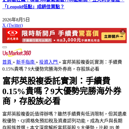
「Leopold低點」成絕佳買點？
2026年8月5日
X (Twitter)
×
首頁
»
新手指南
»
投資入門
»
富邦英股複委託實測：手續費
0.15%貴嗎？9大優勢完勝海外券商，存股族必看
富邦英股複委託實測：手續費
0.15%貴嗎？9大優勢完勝海外券
商，存股族必看
富邦英股複委託值得辦嗎？雖然手續費有低消限制，但其遺產
稅優勢、QI資格免預扣稅及資產認列功能，成為大戶與長期
存股族首選。本文深度解析富邦英股 9 大優勢，比較 IB 差