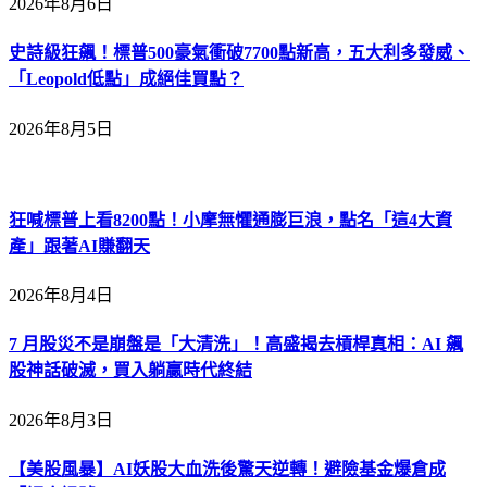
2026年8月6日
史詩級狂飆！標普500豪氣衝破7700點新高，五大利多發威、
「Leopold低點」成絕佳買點？
2026年8月5日
狂喊標普上看8200點！小摩無懼通膨巨浪，點名「這4大資
產」跟著AI賺翻天
2026年8月4日
7 月股災不是崩盤是「大清洗」！高盛揭去槓桿真相：AI 飆
股神話破滅，買入躺贏時代終結
2026年8月3日
【美股風暴】AI妖股大血洗後驚天逆轉！避險基金爆倉成