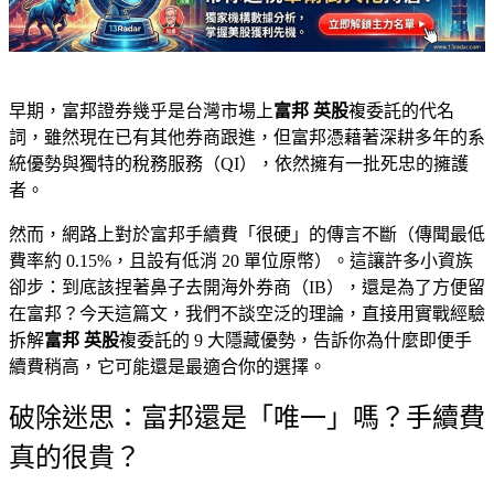
早期，富邦證券幾乎是台灣市場上
富邦 英股
複委託的代名
詞，雖然現在已有其他券商跟進，但富邦憑藉著深耕多年的系
統優勢與獨特的稅務服務（QI），依然擁有一批死忠的擁護
者。
然而，網路上對於富邦手續費「很硬」的傳言不斷（傳聞最低
費率約 0.15%，且設有低消 20 單位原幣）。這讓許多小資族
卻步：到底該捏著鼻子去開海外券商（IB），還是為了方便留
在富邦？今天這篇文，我們不談空泛的理論，直接用實戰經驗
拆解
富邦 英股
複委託的 9 大隱藏優勢，告訴你為什麼即便手
續費稍高，它可能還是最適合你的選擇。
破除迷思：富邦還是「唯一」嗎？手續費
真的很貴？