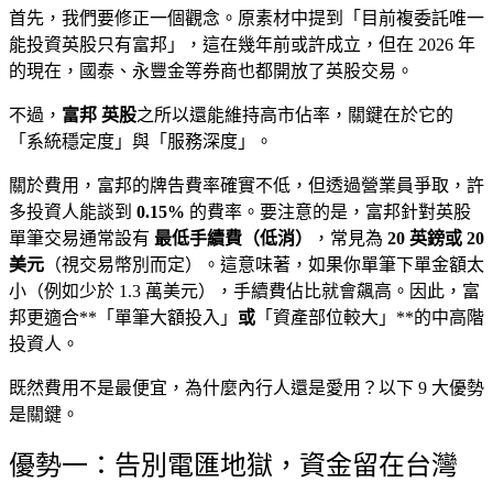
首先，我們要修正一個觀念。原素材中提到「目前複委託唯一
能投資英股只有富邦」，這在幾年前或許成立，但在 2026 年
的現在，國泰、永豐金等券商也都開放了英股交易。
不過，
富邦 英股
之所以還能維持高市佔率，關鍵在於它的
「系統穩定度」與「服務深度」。
關於費用，富邦的牌告費率確實不低，但透過營業員爭取，許
多投資人能談到
0.15%
的費率。要注意的是，富邦針對英股
單筆交易通常設有
最低手續費（低消）
，常見為
20 英鎊或 20
美元
（視交易幣別而定）。這意味著，如果你單筆下單金額太
小（例如少於 1.3 萬美元），手續費佔比就會飆高。因此，富
邦更適合**「單筆大額投入」
或
「資產部位較大」**的中高階
投資人。
既然費用不是最便宜，為什麼內行人還是愛用？以下 9 大優勢
是關鍵。
優勢一：告別電匯地獄，資金留在台灣