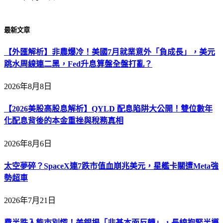
最新文章
【外匯解析】非農爆冷！美國7月就業意外「負成長」，美元
跳水周線連二黑，Fed升息算盤全盤打亂？
2026年8月8日
【2026美股高股息解析】QYLD 配息陷阱大公開！雙位數年
化配息背後的本金重挫與稅務真相
2026年8月6日
太空夢碎？SpaceX連7跌市值血崩兆美元，星艦卡關遭Meta強
勢超車
2026年7月21日
費半跌入熊市別慌！美銀揭「非基本面反轉」，長線抱緊半導