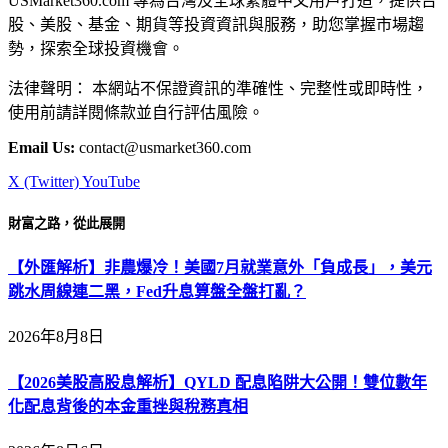
USMarket360.com 專為台灣及全球繁體中文用戶打造，提供台
股、美股、基金、期貨等投資資訊與服務，助您掌握市場趨
勢，探索全球投資機會。
法律聲明： 本網站不保證資訊的準確性、完整性或即時性，
使用前請詳閱條款並自行評估風險。
Email Us:
contact@usmarket360.com
X (Twitter)
YouTube
財富之路，從此展開
【外匯解析】非農爆冷！美國7月就業意外「負成長」，美元
跳水周線連二黑，Fed升息算盤全盤打亂？
2026年8月8日
【2026美股高股息解析】QYLD 配息陷阱大公開！雙位數年
化配息背後的本金重挫與稅務真相