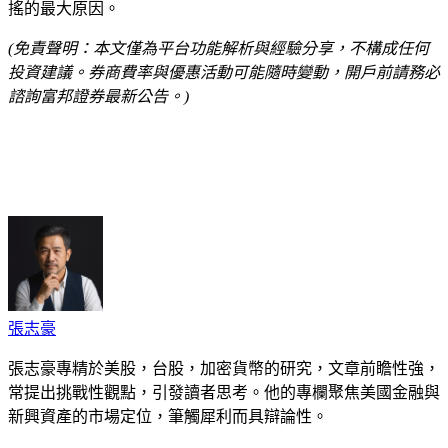
搖的最大原因。
(免責聲明：本文僅為平台功能解析與經驗分享，不構成任何
投資建議。券商費率與優惠活動可能隨時變動，開戶前請務必
諮詢富邦證券最新公告。)
cebook
Twitter
Pinterest
LinkedIn
Tumblr
Telegram
Email
張志豪
張志豪專精於美股，台股，加密貨幣的研究，文章前瞻性強，
常提出挑戰性觀點，引發讀者思考。他的專欄聚焦美國金融與
新興資產的市場定位，筆觸犀利而具辯論性。