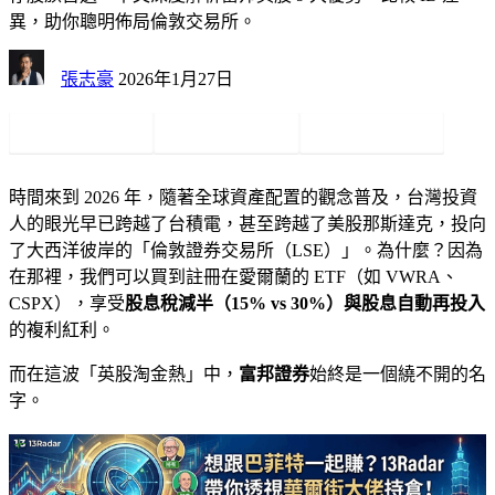
異，助你聰明佈局倫敦交易所。
張志豪
2026年1月27日
時間來到 2026 年，隨著全球資產配置的觀念普及，台灣投資
人的眼光早已跨越了台積電，甚至跨越了美股那斯達克，投向
了大西洋彼岸的「倫敦證券交易所（LSE）」。為什麼？因為
在那裡，我們可以買到註冊在愛爾蘭的 ETF（如 VWRA、
CSPX），享受
股息稅減半（15% vs 30%）
與
股息自動再投入
的複利紅利。
而在這波「英股淘金熱」中，
富邦證券
始終是一個繞不開的名
字。