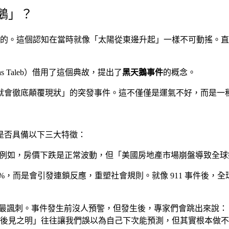
鵝」？
色的。這個認知在當時就像「太陽從東邊升起」一樣不可動搖。直到 
as Taleb）借用了這個典故，提出了
黑天鵝事件
的概念。
就會徹底顛覆現狀」的突發事件。這不僅僅是運氣不好，而是一
是否具備以下三大特徵：
如，房價下跌是正常波動，但「美國房地產市場崩盤導致全球銀行
2%，而是會引發連鎖反應，重塑社會規則。就像 911 事件後
最諷刺。事件發生前沒人預警，但發生後，專家們會跳出來說：
後見之明」往往讓我們誤以為自己下次能預測，但其實根本做不