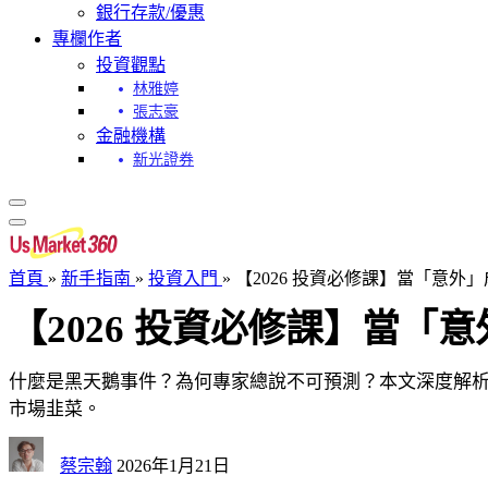
銀行存款/優惠
專欄作者
投資觀點
林雅婷
張志豪
金融機構
新光證券
首頁
»
新手指南
»
投資入門
»
【2026 投資必修課】當「意
【2026 投資必修課】當
什麼是黑天鵝事件？為何專家總說不可預測？本文深度解析
市場韭菜。
蔡宗翰
2026年1月21日