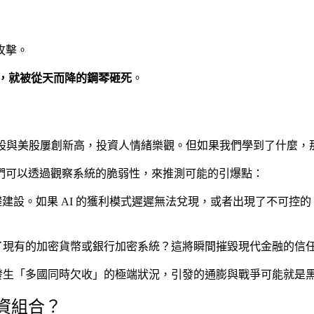
。
攻擊。
，就被從天而降的鋼琴砸死
。
中。台股與美股屢創新高，投資人情緒樂觀。但如果我們學到了什麼，
們可以透過觀察系統的脆弱性，來推測可能的引爆點：
礎建設。如果 AI 的獲利模式遲遲無法兌現，或者出現了不可控
了現有的加密貨幣或銀行加密系統？這將瞬間摧毀現代金融的信
發生「多國同時欠收」的極端狀況，引發的通膨與戰爭可能就是
資組合？