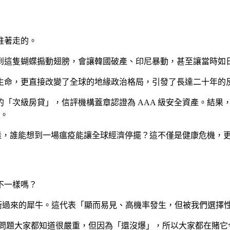
推著走的。
到這隻蝴蝶搧動翅膀，會讓韓國破產、印尼暴動，甚至讓當時如
生命，更直接改變了全球的地緣政治格局，引發了長達二十年的
「次級房貸」，信評機構蓋章認證為 AAA 級安全資產。結果
。
，誰能想到一場瘟疫能讓全球經濟停擺？這不僅是健康危機，
不一樣嗎？
衝過來的犀牛。這代表「顯而易見、高機率發生，但被我們選擇
問題大家都知道很嚴重，但因為「還沒爆」，所以大家都在賭它