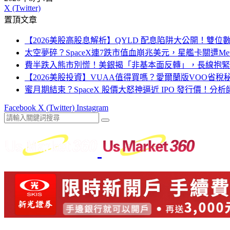
X (Twitter)
置頂文章
【2026美股高股息解析】QYLD 配息陷阱大公開！雙
太空夢碎？SpaceX連7跌市值血崩兆美元，星艦卡關遭Me
費半跌入熊市別慌！美銀揭「非基本面反轉」，長線抱緊
【2026美股投資】VUAA值得買嗎？愛爾蘭版VOO省
蜜月期結束？SpaceX 股價大怒神逼近 IPO 發行價！分
Facebook
X (Twitter)
Instagram