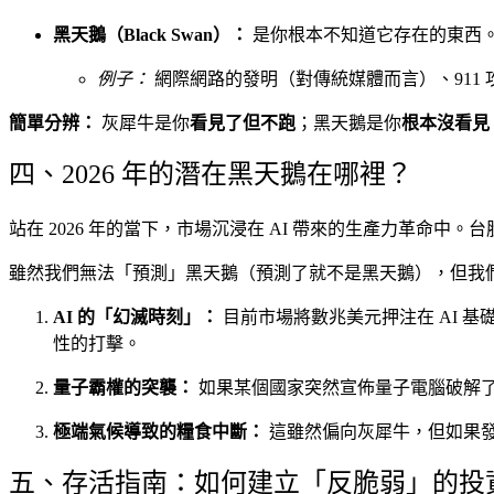
黑天鵝（Black Swan）：
是你根本不知道它存在的東西
例子：
網際網路的發明（對傳統媒體而言）、911 
簡單分辨：
灰犀牛是你
看見了但不跑
；黑天鵝是你
根本沒看見
四、2026 年的潛在黑天鵝在哪裡？
站在 2026 年的當下，市場沉浸在 AI 帶來的生產力革命
雖然我們無法「預測」黑天鵝（預測了就不是黑天鵝），但我
AI 的「幻滅時刻」：
目前市場將數兆美元押注在 AI 基
性的打擊。
量子霸權的突襲：
如果某個國家突然宣佈量子電腦破解
極端氣候導致的糧食中斷：
這雖然偏向灰犀牛，但如果
五、存活指南：如何建立「反脆弱」的投