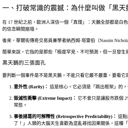
一、打破常識的震撼：為什麼叫做「黑天
在 17 世紀之前，歐洲人深信一個「真理」：天鵝全部都是白
的信念瞬間崩塌。
後來，華爾街傳奇交易員兼學者納西姆·塔雷伯（Nassim Nichol
簡單來說，它指的是那些「極度罕見、不可預測，但一旦發生
黑天鵝的三張面孔
要判斷一個事件是不是黑天鵝，不能只看它嚴不嚴重，要看它
意外性 (Rarity)：
這是核心。它必須是「跳出框架」的。例
毀滅性衝擊 (Extreme Impact)：
它不會只是讓股市跌個 
常態。
事後諸葛的可解釋性 (Retrospective Predictability)：
這點
了！」人類的大腦天生喜歡為混亂尋找因果關係，這種「