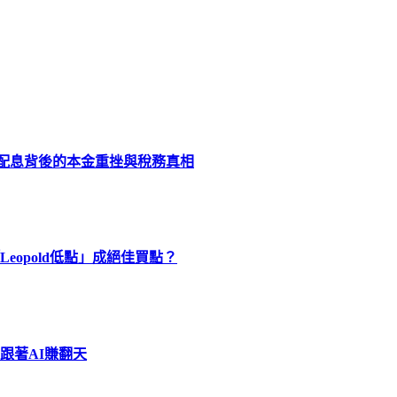
化配息背後的本金重挫與稅務真相
eopold低點」成絕佳買點？
跟著AI賺翻天