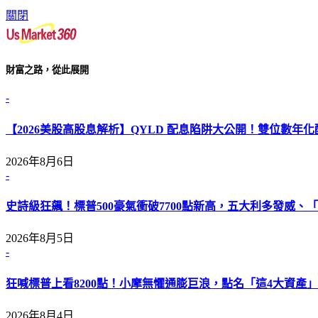
關閉
財富之路，從此展開
-
【2026美股高股息解析】QYLD 配息陷阱大公開！雙位數年
2026年8月6日
-
史詩級狂飆！標普500豪氣衝破7700點新高，五大利多發威、「L
2026年8月5日
-
狂喊標普上看8200點！小摩無懼通膨巨浪，點名「這4大資產」
2026年8月4日