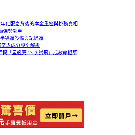
位數年化配息背後的本金重挫與稅務真相
ta強勢超車
半導體設備與記憶體
稅秘辛與成分股全解析
析師揭「星艦第 13 次試飛」成救命稻草