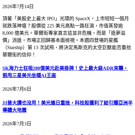
2026年7月14日
頂著「美股史上最大 IPO」光環的 SpaceX，上市短短一個月
就跌落神壇？股價從 225 美元高點一路狂瀉，市值蒸發逾
8,000 億美元。華爾街專家直言這並非危機，而是「造夢溢
價」消退，市場正回歸基本面檢視。本週四登場的星艦
（Starship）第 13 次試飛，將決定馬斯克的太空巨獸能否重拾
華爾街的信仰！
SK海力士狂吸280億美元赴美掛牌！史上最大級ADR來襲，
狠甩三星美光坐穩AI王座
2026年7月6日
川普大讚也沒用！美光連日重挫，科技股獲利了結引爆亞洲半
導體大地震
2026年7月3日