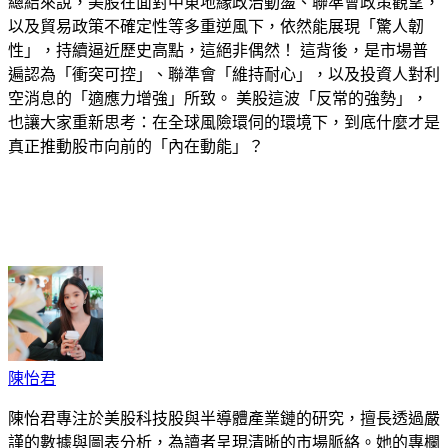
總結來說，美股在面對中東地緣政治動盪、聯準會政策觀望，
以及貿易政策不確定性等多重逆風下，依然能展現「
驚人韌
性
」，持續逼近歷史高點，這絕非偶然！ 這背後，是市場普
遍認為「
衝突可控
」、聯準會「
維持耐心
」，以及投資人對利
空消息的「
適應力增強
」所致。 美股這波「
反常的強勢
」，
也讓大家重新思考：
在全球風險環伺的環境下，到底什麼才是
真正推動股市向前的「內在動能」？
cebook
Twitter
Pinterest
LinkedIn
Tumblr
Telegram
Email
陳怡君
陳怡君專注於美股科技股與半導體產業鏈的研究，擅長透過嚴
謹的數據與圖表分析，為讀者呈現清晰的市場脈絡。她的專欄