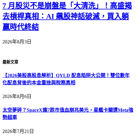
7 月股災不是崩盤是「大清洗」！高盛揭
去槓桿真相：AI 飆股神話破滅，買入躺
贏時代終結
2026年8月3日
最新文章
【2026美股高股息解析】QYLD 配息陷阱大公開！雙位數年
化配息背後的本金重挫與稅務真相
2026年8月6日
太空夢碎？SpaceX連7跌市值血崩兆美元，星艦卡關遭Meta強
勢超車
2026年7月21日