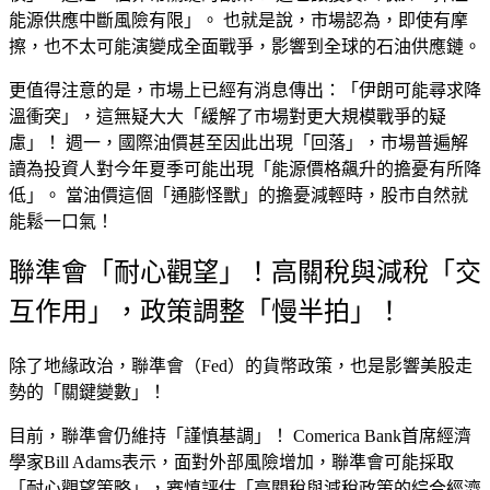
能源供應中斷風險有限
」。 也就是說，市場認為，即使有摩
擦，也不太可能演變成全面戰爭，影響到全球的石油供應鏈。
更值得注意的是，市場上已經有消息傳出：「
伊朗可能尋求降
溫衝突
」，這無疑大大「
緩解了市場對更大規模戰爭的疑
慮
」！ 週一，國際油價甚至因此出現「
回落
」，市場普遍解
讀為投資人對今年夏季可能出現「
能源價格飆升的擔憂有所降
低
」。 當油價這個「
通膨怪獸
」的擔憂減輕時，股市自然就
能鬆一口氣！
聯準會「耐心觀望」！高關稅與減稅「交
互作用」，政策調整「慢半拍」！
除了地緣政治，聯準會（Fed）的貨幣政策，也是影響美股走
勢的「
關鍵變數
」！
目前，聯準會仍維持「
謹慎基調
」！
Comerica Bank首席經濟
學家Bill Adams
表示，面對外部風險增加，聯準會可能採取
「
耐心觀望策略
」，審慎評估「
高關稅與減稅政策的綜合經濟