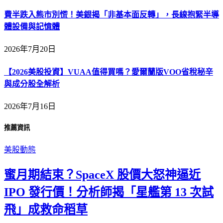
費半跌入熊市別慌！美銀揭「非基本面反轉」，長線抱緊半導
體設備與記憶體
2026年7月20日
【2026美股投資】VUAA值得買嗎？愛爾蘭版VOO省稅秘辛
與成分股全解析
2026年7月16日
推薦資訊
美股動態
蜜月期結束？SpaceX 股價大怒神逼近
IPO 發行價！分析師揭「星艦第 13 次試
飛」成救命稻草