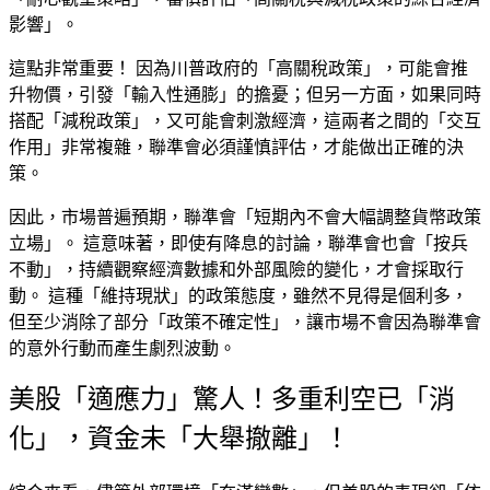
影響
」。
這點非常重要！ 因為川普政府的「
高關稅政策
」，可能會推
升物價，引發「
輸入性通膨
」的擔憂；但另一方面，如果同時
搭配「
減稅政策
」，又可能會刺激經濟，這兩者之間的「
交互
作用
」非常複雜，聯準會必須謹慎評估，才能做出正確的決
策。
因此，市場普遍預期，聯準會「
短期內不會大幅調整貨幣政策
立場
」。 這意味著，即使有降息的討論，聯準會也會「
按兵
不動
」，持續觀察經濟數據和外部風險的變化，才會採取行
動。 這種「
維持現狀
」的政策態度，雖然不見得是個利多，
但至少消除了部分「
政策不確定性
」，讓市場不會因為聯準會
的意外行動而產生劇烈波動。
美股「適應力」驚人！多重利空已「消
化」，資金未「大舉撤離」！