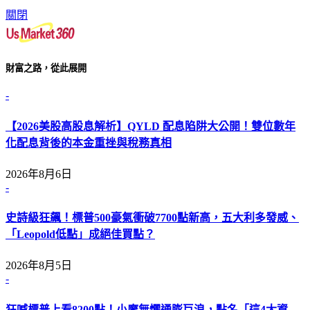
關閉
財富之路，從此展開
-
【2026美股高股息解析】QYLD 配息陷阱大公開！雙位數年
化配息背後的本金重挫與稅務真相
2026年8月6日
-
史詩級狂飆！標普500豪氣衝破7700點新高，五大利多發威、
「Leopold低點」成絕佳買點？
2026年8月5日
-
狂喊標普上看8200點！小摩無懼通膨巨浪，點名「這4大資