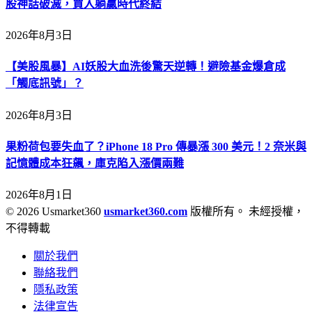
股神話破滅，買入躺贏時代終結
2026年8月3日
【美股風暴】AI妖股大血洗後驚天逆轉！避險基金爆倉成
「觸底訊號」？
2026年8月3日
果粉荷包要失血了？iPhone 18 Pro 傳暴漲 300 美元！2 奈米與
記憶體成本狂飆，庫克陷入漲價兩難
2026年8月1日
© 2026 Usmarket360
usmarket360.com
版權所有。 未經授權，
不得轉載
關於我們
聯絡我們
隱私政策
法律宣告