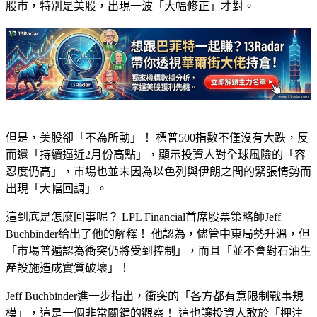
股市，特別是美股，出現一波「
大幅修正
」才對。
但是，美股卻「
不為所動
」！ 標普500指數不僅沒有大跌，反
而還「
持續逼近2月份高點
」，顯示投資人對全球風險的「
容
忍度仍高
」，市場也並未因為以色列與伊朗之間的緊張情勢而
出現「
大幅回調
」。
這到底是怎麼回事呢？
LPL Financial首席股票策略師Jeff
Buchbinder
給出了他的解釋！ 他認為，儘管中東局勢升溫，但
「
市場普遍認為衝突仍將受到控制
」，而且「
並不會對石油生
產設施造成實質破壞
」！
Jeff Buchbinder進一步指出，衝突的「
各方都有意限制戰事規
模
」，這是一個非常關鍵的觀察！ 這也讓投資人敢於「
押注