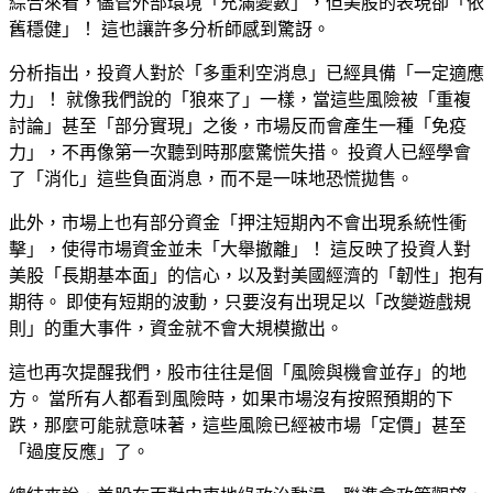
綜合來看，儘管外部環境「
充滿變數
」，但美股的表現卻「
依
舊穩健
」！ 這也讓許多分析師感到驚訝。
分析指出，投資人對於「
多重利空消息
」已經具備「
一定適應
力
」！ 就像我們說的「
狼來了
」一樣，當這些風險被「
重複
討論
」甚至「
部分實現
」之後，市場反而會產生一種「
免疫
力
」，不再像第一次聽到時那麼驚慌失措。 投資人已經學會
了「
消化
」這些負面消息，而不是一味地恐慌拋售。
此外，市場上也有部分資金「
押注短期內不會出現系統性衝
擊
」，使得市場資金並未「
大舉撤離
」！ 這反映了投資人對
美股「
長期基本面
」的信心，以及對美國經濟的「
韌性
」抱有
期待。 即使有短期的波動，只要沒有出現足以「
改變遊戲規
則
」的重大事件，資金就不會大規模撤出。
這也再次提醒我們，股市往往是個「
風險與機會並存
」的地
方。 當所有人都看到風險時，如果市場沒有按照預期的下
跌，那麼可能就意味著，這些風險已經被市場「
定價
」甚至
「
過度反應
」了。