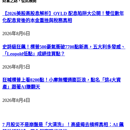
財富之路，從此展開
【2026美股高股息解析】QYLD 配息陷阱大公開！雙位數年
化配息背後的本金重挫與稅務真相
2026年8月6日
史詩級狂飆！標普500豪氣衝破7700點新高，五大利多發威、
「Leopold低點」成絕佳買點？
2026年8月5日
狂喊標普上看8200點！小摩無懼通膨巨浪，點名「這4大資
產」跟著AI賺翻天
2026年8月4日
7 月股災不是崩盤是「大清洗」！高盛揭去槓桿真相：AI 飆