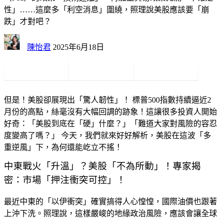
性」……這麼多「利空消息」圍繞，照理說美股應該要「崩
跌」才對吧？
陳怡君
2025年6月18日
但是！美股卻展現出「
驚人韌性
」！
標普500指數持續逼近2
月份的高點
，絲毫沒有大幅回調的跡象！這讓很多投資人開始
好奇：「
美股到底在「硬」什麼？
」「
難道大家對風險的容忍
度變高了嗎？
」 今天，我們就來好好解析，美股在這波「
多
重逆風
」下，為何還能屹立不搖！
中東戰火「升溫」？美股「不為所動」！專家揭
密：市場「押注衝突可控」！
最近中東的「
以伊衝突
」確實搞得人心惶惶，國際油價也跟著
上沖下洗。照理說，這樣嚴峻的地緣政治風險，應該會讓全球