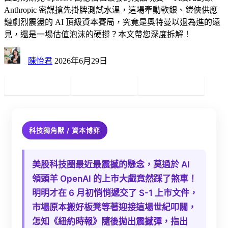
Anthropic 密謀搶先掛牌測試水溫，這場牽動軟銀、鎧俠供應
鏈劇烈震盪的 AI 頂級資本賽局，究竟是奧特曼以退為進的遠
見，還是一場估值泡沫的硬撐？本文帶您深度拆解！
陳怡君
2026年6月29日
科技獨角獸 / 資本博弈
美股科技圈最近最震撼的懸念，莫過於 AI
領頭羊 OpenAI 的上市大戲竟然踩了煞車！
明明才在 6 月初悄悄遞交了 S-1 上市文件，
市場原本搬好板凳等著迎接這場世紀叩關，
怎知《紐約時報》隨後拋出震撼彈，指出