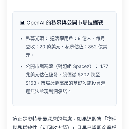
📊 OpenAI 的私募與公開市場拉鋸戰
私募光環：
週活躍用戶：9 億人、每月
營收：20 億美元、私募估值：852 億美
元。
公開市場寒流（對照組 SpaceX）：
1.77
兆美元估值破發，股價從 $202 跌至
$153。市場恐懼高昂的基礎設施投資遲
遲無法兌現利潤承諾。
這正是奧特曼最深層的焦慮。如果連販售「物理
世界稀缺性（可回收火箭）」且早已證明商業模