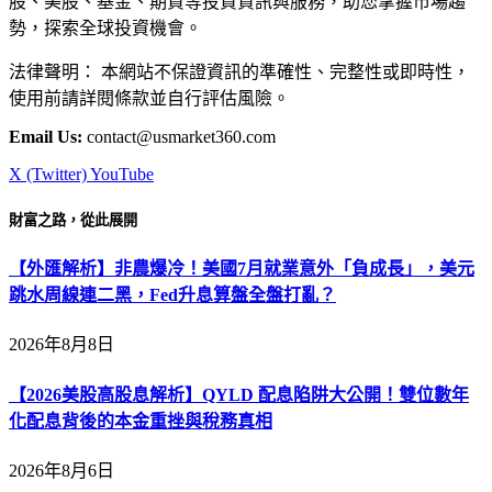
股、美股、基金、期貨等投資資訊與服務，助您掌握市場趨
勢，探索全球投資機會。
法律聲明： 本網站不保證資訊的準確性、完整性或即時性，
使用前請詳閱條款並自行評估風險。
Email Us:
contact@usmarket360.com
X (Twitter)
YouTube
財富之路，從此展開
【外匯解析】非農爆冷！美國7月就業意外「負成長」，美元
跳水周線連二黑，Fed升息算盤全盤打亂？
2026年8月8日
【2026美股高股息解析】QYLD 配息陷阱大公開！雙位數年
化配息背後的本金重挫與稅務真相
2026年8月6日