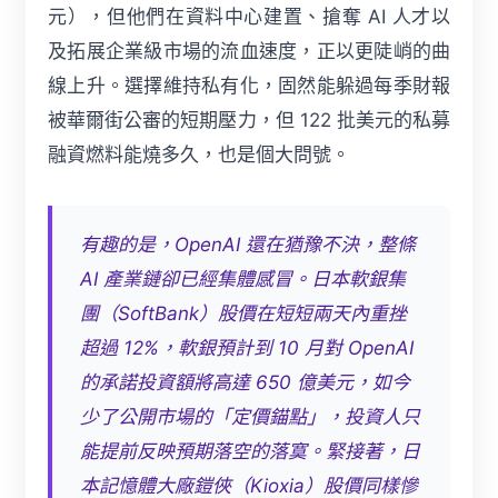
元），但他們在資料中心建置、搶奪 AI 人才以
及拓展企業級市場的流血速度，正以更陡峭的曲
線上升。選擇維持私有化，固然能躲過每季財報
被華爾街公審的短期壓力，但 122 批美元的私募
融資燃料能燒多久，也是個大問號。
有趣的是，OpenAI 還在猶豫不決，整條
AI 產業鏈卻已經集體感冒。日本軟銀集
團（SoftBank）股價在短短兩天內重挫
超過 12%，軟銀預計到 10 月對 OpenAI
的承諾投資額將高達 650 億美元，如今
少了公開市場的「定價錨點」，投資人只
能提前反映預期落空的落寞。緊接著，日
本記憶體大廠鎧俠（Kioxia）股價同樣慘