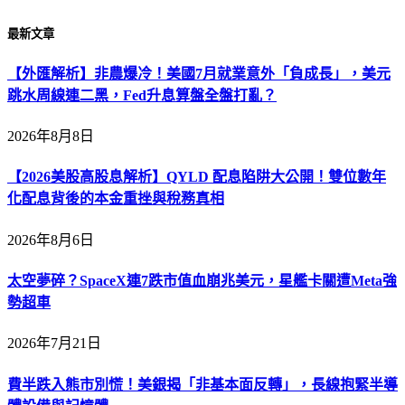
最新文章
【外匯解析】非農爆冷！美國7月就業意外「負成長」，美元
跳水周線連二黑，Fed升息算盤全盤打亂？
2026年8月8日
【2026美股高股息解析】QYLD 配息陷阱大公開！雙位數年
化配息背後的本金重挫與稅務真相
2026年8月6日
太空夢碎？SpaceX連7跌市值血崩兆美元，星艦卡關遭Meta強
勢超車
2026年7月21日
費半跌入熊市別慌！美銀揭「非基本面反轉」，長線抱緊半導