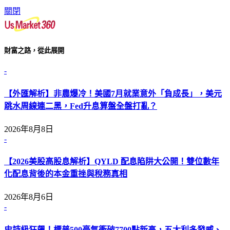
關閉
財富之路，從此展開
-
【外匯解析】非農爆冷！美國7月就業意外「負成長」，美元
跳水周線連二黑，Fed升息算盤全盤打亂？
2026年8月8日
-
【2026美股高股息解析】QYLD 配息陷阱大公開！雙位數年
化配息背後的本金重挫與稅務真相
2026年8月6日
-
史詩級狂飆！標普500豪氣衝破7700點新高，五大利多發威、