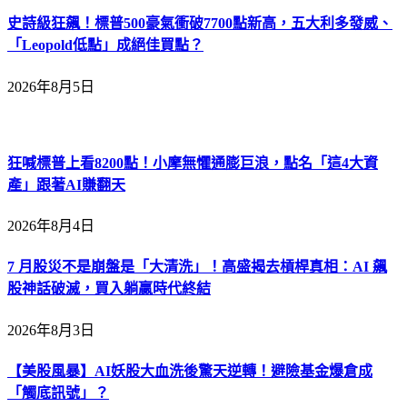
史詩級狂飆！標普500豪氣衝破7700點新高，五大利多發威、
「Leopold低點」成絕佳買點？
2026年8月5日
狂喊標普上看8200點！小摩無懼通膨巨浪，點名「這4大資
產」跟著AI賺翻天
2026年8月4日
7 月股災不是崩盤是「大清洗」！高盛揭去槓桿真相：AI 飆
股神話破滅，買入躺贏時代終結
2026年8月3日
【美股風暴】AI妖股大血洗後驚天逆轉！避險基金爆倉成
「觸底訊號」？