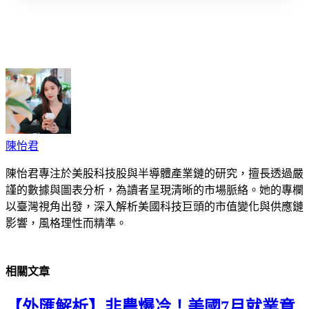
cebook
Twitter
Pinterest
LinkedIn
Tumblr
Telegram
Email
陳怡君
陳怡君專注於美股科技股與半導體產業鏈的研究，擅長透過嚴
謹的數據與圖表分析，為讀者呈現清晰的市場脈絡。她的專欄
以臺灣視角出發，深入解析美國科技巨頭的市值變化與供應鏈
影響，風格理性而精準。
相關
文章
【外匯解析】非農爆冷！美國7月就業意