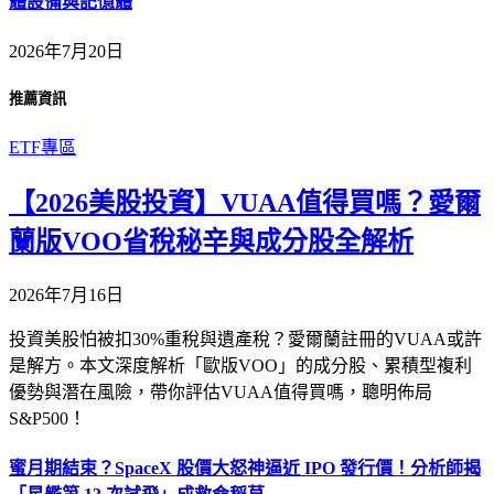
體設備與記憶體
2026年7月20日
推薦資訊
ETF專區
【2026美股投資】VUAA值得買嗎？愛爾
蘭版VOO省稅秘辛與成分股全解析
2026年7月16日
投資美股怕被扣30%重稅與遺產稅？愛爾蘭註冊的VUAA或許
是解方。本文深度解析「歐版VOO」的成分股、累積型複利
優勢與潛在風險，帶你評估VUAA值得買嗎，聰明佈局
S&P500！
蜜月期結束？SpaceX 股價大怒神逼近 IPO 發行價！分析師揭