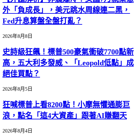
外「負成長」，美元跳水周線連二黑，
Fed升息算盤全盤打亂？
2026年8月8日
史詩級狂飆！標普500豪氣衝破7700點新
高，五大利多發威、「Leopold低點」成
絕佳買點？
2026年8月5日
狂喊標普上看8200點！小摩無懼通膨巨
浪，點名「這4大資產」跟著AI賺翻天
2026年8月4日