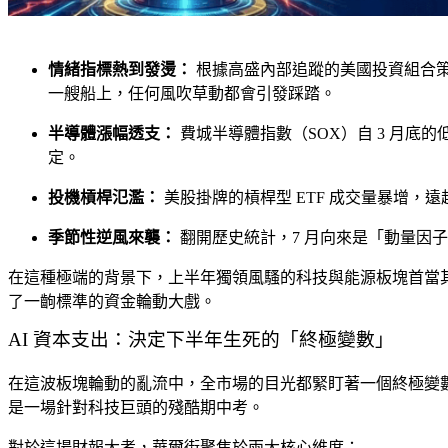
情緒指標熱到發燙：
根據高盛內部追蹤的美國投資組合策略情
一艘船上，任何風吹草動都會引發踩踏。
半導體漲幅透支：
費城半導體指數（SOX）自 3 月底
定。
投機槓桿氾濫：
美股掛牌的槓桿型 ETF 成交量暴增
季節性逆風來襲：
翻開歷史統計，7 月向來是「動量因子
在這種極端的背景下，上半年獨領風騷的科技與能源板塊首當
了一齣標準的資金輪動大戲。
AI 資本支出：決定下半年生死的「終極變數」
在這波板塊輪動的亂流中，全市場的目光都緊盯著一個終極變
是一場針對科技巨頭的殘酷期中考。
對於這場財報大考，華爾街聚焦於兩大核心維度：