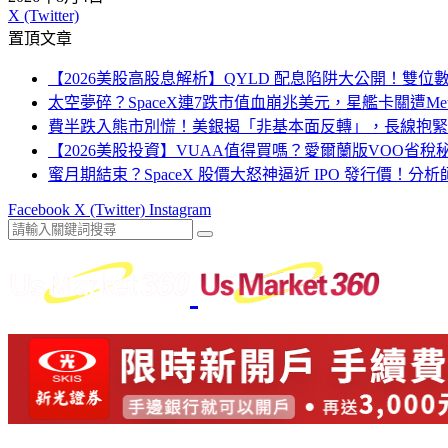
X (Twitter)
置頂文章
【2026美股高股息解析】QYLD 配息陷阱大公開！雙
太空夢碎？SpaceX連7跌市值血崩兆美元，星艦卡關遭Me
費半跌入熊市別慌！美銀揭「非基本面反轉」，長線抱緊
【2026美股投資】VUAA值得買嗎？愛爾蘭版VOO省
蜜月期結束？SpaceX 股價大怒神逼近 IPO 發行價！分
Facebook
X (Twitter)
Instagram