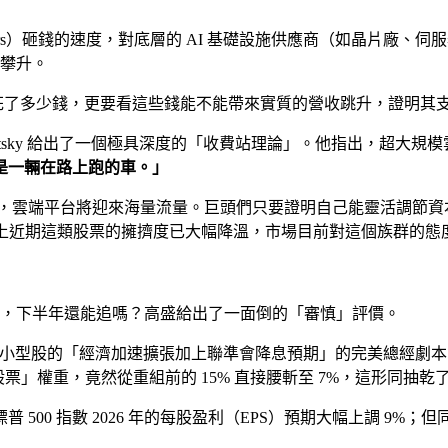
alers）砸錢的速度，對底層的 AI 基礎設施供應商（如晶片
攀升。
花了多少錢，更要看這些錢能不能帶來實質的營收跳升，證明其
vorotsky 給出了一個極具深度的「收費站理論」。他指出，
是一輛在路上跑的車。」
路由技術的轉型，雲端平台將迎來海量流量。巨頭們只要證明自己能靈活
不可測，加上近期這類股票的擁擠度已大幅降溫，市場目前對這個族群的
數），下半年還能追嗎？高盛給出了一面倒的「審慎」評價。
年後，原本支撐小型股的「經濟加速擴張加上聯準會降息預期」的完美
施股票」權重，竟然從重組前的 15% 直接腰斬至 7%，這形同抽
0 指數 2026 年的每股盈利（EPS）預期大幅上調 9%；但