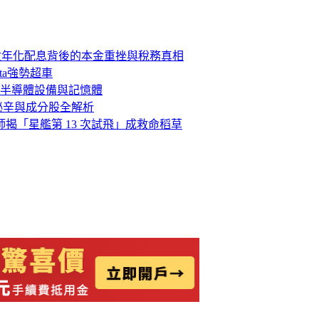
位數年化配息背後的本金重挫與稅務真相
ta強勢超車
半導體設備與記憶體
稅秘辛與成分股全解析
析師揭「星艦第 13 次試飛」成救命稻草