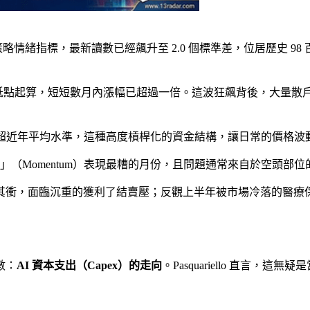
緒指標，最新讀數已經飆升至 2.0 個標準差，位居歷史 98 百分
的低點起算，短短數月內漲幅已超過一倍。這波狂飆背後，大量散戶
，遠超近年平均水準，這種高度槓桿化的資金結構，讓日常的價格波
」（Momentum）表現最糟的月份，且問題通常來自於空頭部位
其衝，面臨沉重的獲利了結賣壓；反觀上半年被市場冷落的醫療
數：
AI 資本支出（Capex）的走向
。Pasquariello 直言