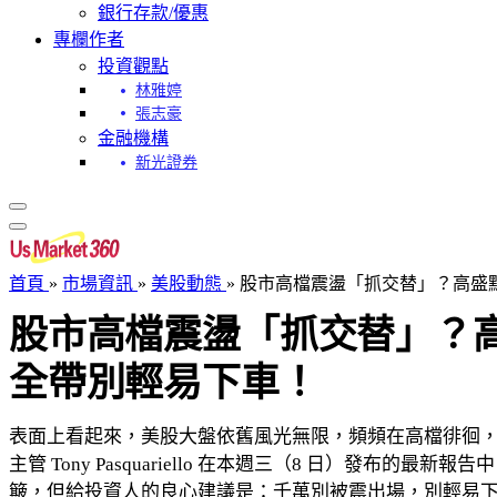
銀行存款/優惠
專欄作者
投資觀點
林雅婷
張志豪
金融機構
新光證券
首頁
»
市場資訊
»
美股動態
»
股市高檔震盪「抓交替」？高盛點
股市高檔震盪「抓交替」？高
全帶別輕易下車！
表面上看起來，美股大盤依舊風光無限，頻頻在高檔徘徊，但老
主管 Tony Pasquariello 在本週三（8 日）
簸，但給投資人的良心建議是：千萬別被震出場，別輕易