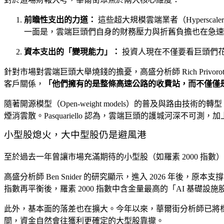
前瞻性支出的力道：
這些超大規模雲端業者（Hypersc
一面是，雲端巨頭們自身的財務壓力與折舊負擔也在急速
資本支出的「變現能力」：
投資人現在不僅要看巨頭們
針對市場對雲端巨頭大舉燒錢的擔憂，高盛分析師 Rich Pri
客戶關係，
「他們擁有的是整條高速公路的收費站，而不僅僅
隨著開源模型（Open-weight models）的普及與
煙消雲散。Pasquariello 認為，雲端巨頭的護城河深
小型股熄火，大中型股仍是避風港
至於過去一年曾讓市場充滿期待的小型股（如羅素 2000 指
高盛分析師 Ben Snider 的研究顯示，進入 2026 
指數再平衡後，羅素 2000 指數中含金量最高的「AI 基礎設
此外，基本面的落差也在擴大。今年以來，華爾街分析師已將標普 50
間，資金自然會往獲利更確定的大型股靠攏。