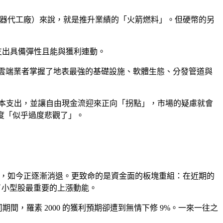
廠、伺服器代工廠）來說，就是推升業績的「火箭燃料」。但硬幣的另
支出具備彈性且能與獲利連動。
超大規模雲端業者掌握了地表最強的基礎設施、軟體生態、分發管道與
調節資本支出，並讓自由現金流迎來正向「拐點」，市場的疑慮就會
態度「似乎過度悲觀了」。
總經劇本，如今正逐漸消退。更致命的是資金面的板塊重組：在近期的
乾了小型股最重要的上漲動能。
同期間，羅素 2000 的獲利預期卻遭到無情下修 9%。一來一往之