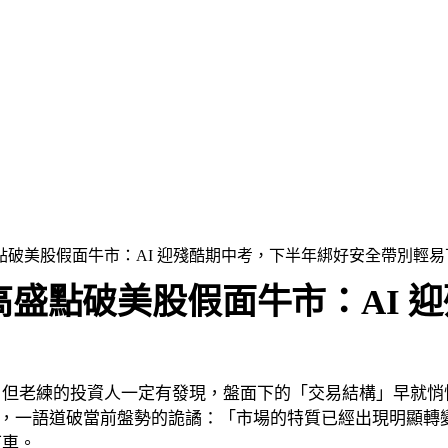
破美股假面牛市：AI 迎殘酷期中考，下半年綁好安全帶別輕易
盛點破美股假面牛市：AI 
練的投資人一定有發現，盤面下的「交易結構」早就悄悄換了另
發布的最新報告中，一語道破當前盤勢的詭譎：「市場的特質已經出
下車。