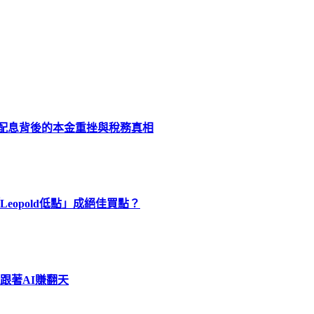
化配息背後的本金重挫與稅務真相
eopold低點」成絕佳買點？
跟著AI賺翻天