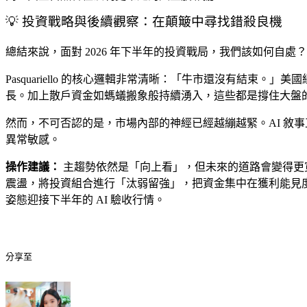
💡 投資戰略與後續觀察：在顛簸中尋找錯殺良機
總結來說，面對 2026 年下半年的投資戰局，我們該如何自處？
Pasquariello 的核心邏輯非常清晰：「牛市還沒有結束。
長。加上散戶資金如螞蟻搬象般持續湧入，這些都是撐住大盤
然而，不可否認的是，市場內部的神經已經越繃越緊。AI 敘
異常敏感。
操作建議：
主趨勢依然是「向上看」，但未來的道路會變得更
震盪，將投資組合進行「汰弱留強」，把資金集中在獲利能見
姿態迎接下半年的 AI 驗收行情。
分享至