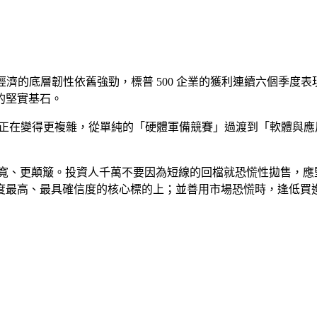
」美國經濟的底層韌性依舊強勁，標普 500 企業的獲利連續六個季度
的堅實基石。
事正在變得更複雜，從單純的「硬體軍備競賽」過渡到「軟體與
寬、更顛簸。投資人千萬不要因為短線的回檔就恐慌性拋售，應
度最高、最具確信度的核心標的上；並善用市場恐慌時，逢低買
Faceb