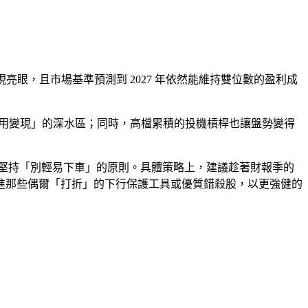
表現亮眼，且市場基準預測到 2027 年依然能維持雙位數的盈利成
應用變現」的深水區；同時，高檔累積的投機槓桿也讓盤勢變得
堅持「別輕易下車」的原則。具體策略上，建議趁著財報季的
進那些偶爾「打折」的下行保護工具或優質錯殺股，以更強健的
ook
Twitter
Pinterest
LinkedIn
Tumblr
Telegram
Email