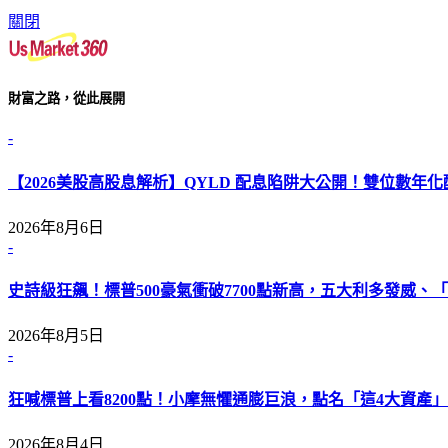
關閉
財富之路，從此展開
-
【2026美股高股息解析】QYLD 配息陷阱大公開！雙位數年
2026年8月6日
-
史詩級狂飆！標普500豪氣衝破7700點新高，五大利多發威、「L
2026年8月5日
-
狂喊標普上看8200點！小摩無懼通膨巨浪，點名「這4大資產」
2026年8月4日