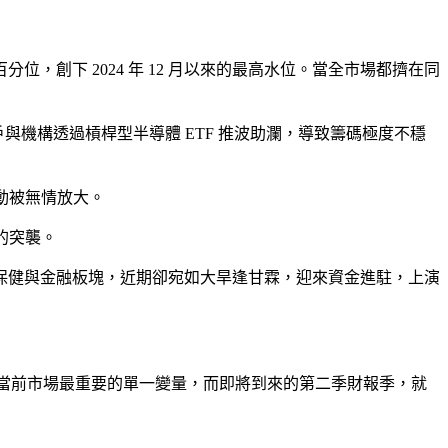
位，創下 2024 年 12 月以來的最高水位。當全市場都擠在同
與機構透過槓桿型半導體 ETF 推波助瀾，導致籌碼極度不穩
動被無情放大。
的突襲。
保健與金融板塊，近期卻宛如大旱逢甘霖，迎來資金進駐，上演
，這無疑是當前市場最重要的單一變量，而即將到來的第二季財報季，就