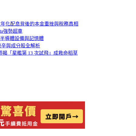
位數年化配息背後的本金重挫與稅務真相
ta強勢超車
半導體設備與記憶體
稅秘辛與成分股全解析
析師揭「星艦第 13 次試飛」成救命稻草