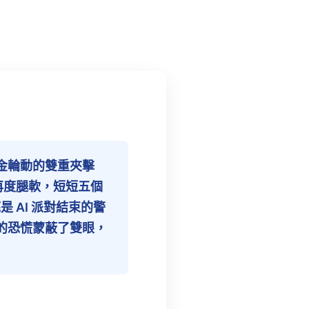
金輪動的雙重夾擊
價再度腿軟，短短五個
 AI 派對結束的警
的恐慌蒙蔽了雙眼，