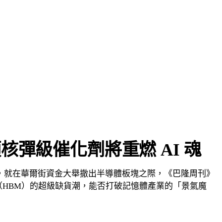
核彈級催化劑將重燃 AI 魂
然而，就在華爾街資金大舉撤出半導體板塊之際，《巴隆周刊》
體（HBM）的超級缺貨潮，能否打破記憶體產業的「景氣魔