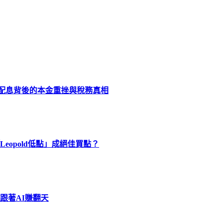
化配息背後的本金重挫與稅務真相
eopold低點」成絕佳買點？
跟著AI賺翻天