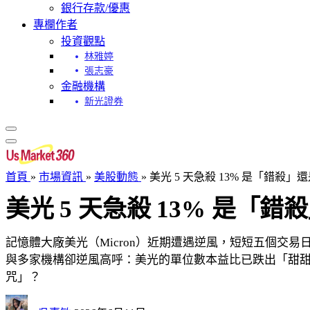
銀行存款/優惠
專欄作者
投資觀點
林雅婷
張志豪
金融機構
新光證券
首頁
»
市場資訊
»
美股動態
»
美光 5 天急殺 13% 是「錯殺
美光 5 天急殺 13% 是
記憶體大廠美光（Micron）近期遭遇逆風，短短五個交易
與多家機構卻逆風高呼：美光的單位數本益比已跌出「甜甜價
咒」？