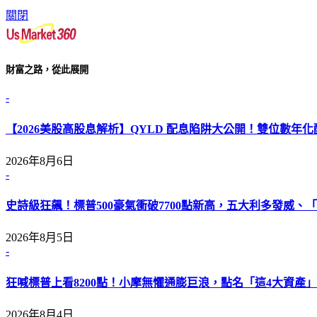
關閉
財富之路，從此展開
-
【2026美股高股息解析】QYLD 配息陷阱大公開！雙位數年
2026年8月6日
-
史詩級狂飆！標普500豪氣衝破7700點新高，五大利多發威、「L
2026年8月5日
-
狂喊標普上看8200點！小摩無懼通膨巨浪，點名「這4大資產」
2026年8月4日