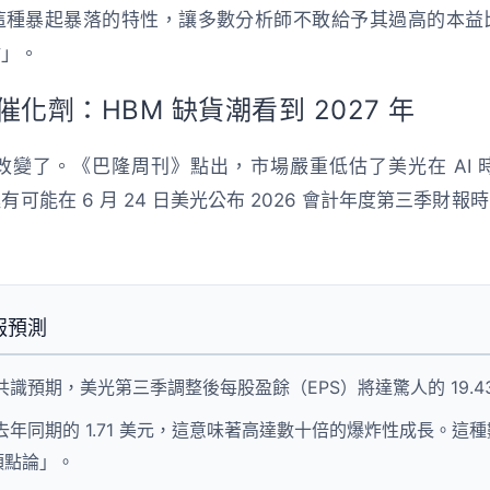
這種暴起暴落的特性，讓多數分析師不敢給予其過高的本益
點」。
成催化劑：HBM 缺貨潮看到 2027 年
改變了。《巴隆周刊》點出，市場嚴重低估了美光在 AI 
極有可能在
6 月 24 日
美光公布 2026 會計年度第三季財
報預測
共識預期，美光第三季調整後每股盈餘（EPS）將達驚人的
19.
去年同期的 1.71 美元，這意味著高達數十倍的爆炸性成長。這
頂點論」。