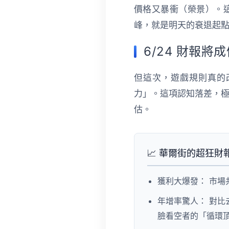
價格又暴衝（榮景）。
峰，就是明天的衰退起
6/24 財報將
但這次，遊戲規則真的
力」。這項認知落差，
估。
📈 華爾街的超狂財
獲利大爆發：
市場
年增率驚人：
對比
臉看空者的「循環