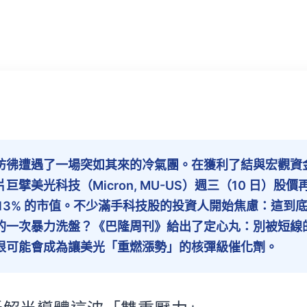
彷彿遭遇了一場突如其來的冷氣團。在獲利了結與宏觀資
巨擘美光科技（Micron, MU-US）週三（10 日）股
13% 的市值。不少滿手科技股的投資人開始焦慮：這到底是
的一次暴力洗盤？《巴隆周刊》給出了定心丸：別被短線
很可能會成為讓美光「重燃漲勢」的核彈級催化劑。