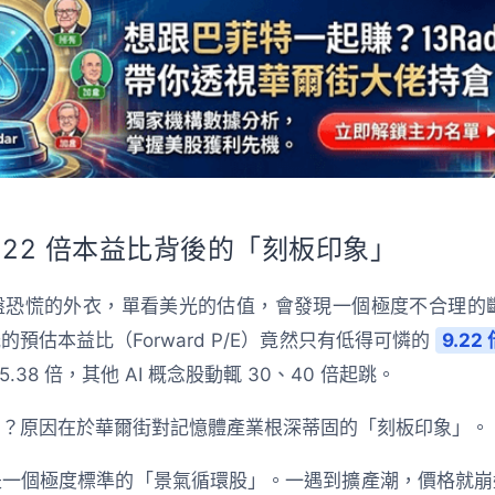
.22 倍本益比背後的「刻板印象」
恐慌的外衣，單看美光的估值，會發現一個極度不合理的斷層。根
預估本益比（Forward P/E）竟然只有低得可憐的
9.22
38 倍，其他 AI 概念股動輒 30、40 倍起跳。
屈？原因在於華爾街對記憶體產業根深蒂固的「刻板印象」。
是一個極度標準的「景氣循環股」。一遇到擴產潮，價格就崩