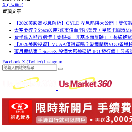
X (Twitter)
置頂文章
【2026美股高股息解析】QYLD 配息陷阱大公開！雙
太空夢碎？SpaceX連7跌市值血崩兆美元，星艦卡關遭Me
費半跌入熊市別慌！美銀揭「非基本面反轉」，長線抱緊
【2026美股投資】VUAA值得買嗎？愛爾蘭版VOO省
蜜月期結束？SpaceX 股價大怒神逼近 IPO 發行價！分
Facebook
X (Twitter)
Instagram