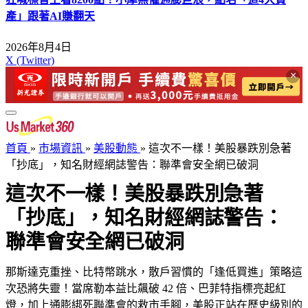
產」跟著AI賺翻天
2026年8月4日
X (Twitter)
×
首頁
»
市場資訊
»
美股動態
»
這次不一樣！美股暴跌別急著
「抄底」，知名財經網誌警告：聯準會安全網已破洞
這次不一樣！美股暴跌別急著
「抄底」，知名財經網誌警告：
聯準會安全網已破洞
那斯達克重挫、比特幣跳水，散戶習慣的「逢低買進」策略這
次恐將失靈！當席勒本益比飆破 42 倍、巴菲特指標亮起紅
燈，加上通膨綁死聯準會的救市手腳，美股正站在歷史級別的