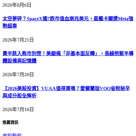
2026年8月6日
太空夢碎？SpaceX連7跌市值血崩兆美元，星艦卡關遭Meta強
勢超車
2026年7月21日
費半跌入熊市別慌！美銀揭「非基本面反轉」，長線抱緊半導
體設備與記憶體
2026年7月20日
【2026美股投資】VUAA值得買嗎？愛爾蘭版VOO省稅秘辛
與成分股全解析
2026年7月16日
推薦資訊
美股動態