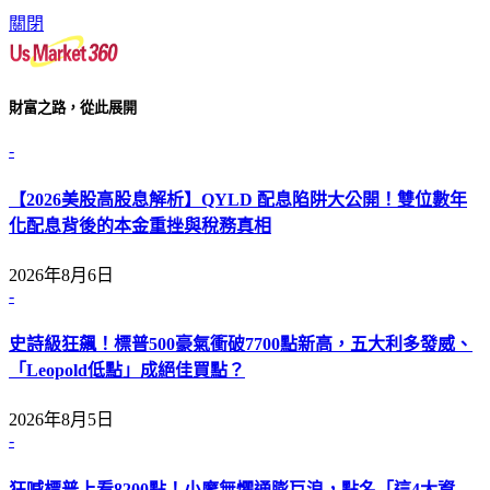
關閉
財富之路，從此展開
-
【2026美股高股息解析】QYLD 配息陷阱大公開！雙位數年
化配息背後的本金重挫與稅務真相
2026年8月6日
-
史詩級狂飆！標普500豪氣衝破7700點新高，五大利多發威、
「Leopold低點」成絕佳買點？
2026年8月5日
-
狂喊標普上看8200點！小摩無懼通膨巨浪，點名「這4大資