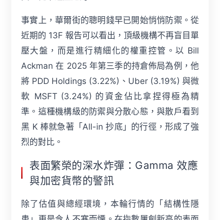
事實上，華爾街的聰明錢早已開始悄悄防禦。從
近期的 13F 報告可以看出，頂級機構不再盲目單
壓大盤，而是進行精細化的權重控管。以 Bill
Ackman 在 2025 年第三季的持倉佈局為例，他
將 PDD Holdings (3.22%)、Uber (3.19%) 與微
軟 MSFT (3.24%) 的資金佔比拿捏得極為精
準。這種機構級的防禦與分散心態，與散戶看到
黑 K 棒就急著「All-in 抄底」的行徑，形成了強
烈的對比。
表面繁榮的深水炸彈：Gamma 效應
與加密貨幣的警訊
除了估值與總經環境，本輪行情的「結構性隱
患」更是令人不寒而慄。在指數屢創新高的表面