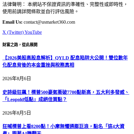
法律聲明： 本網站不保證資訊的準確性、完整性或即時性，
使用前請詳閱條款並自行評估風險。
Email Us:
contact@usmarket360.com
X (Twitter)
YouTube
財富之路，從此展開
【2026美股高股息解析】QYLD 配息陷阱大公開！雙位數年
化配息背後的本金重挫與稅務真相
2026年8月6日
史詩級狂飆！標普500豪氣衝破7700點新高，五大利多發威、
「Leopold低點」成絕佳買點？
2026年8月5日
狂喊標普上看8200點！小摩無懼通膨巨浪，點名「這4大資
產」跟著AI賺翻天