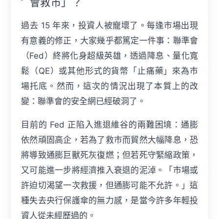
會救市」？
過去 15 年來，投資人被寵壞了。每逢市場出現
有意義的修正，大家幾乎都篤定一件事：聯準會
（Fed）終將化身超級英雄，透過降息、量化寬
鬆（QE）或其他形式的貨幣「止痛藥」來為市
場托底。然而，這次的情況出現了本質上的改
變：聯準會的安全網已經破洞了。
目前的 Fed 正陷入進退維谷的兩難困境：通膨
依然頑固高企，若為了救市而貿然大幅降息，恐
將導致通膨巨獸死灰復燃；但若死守緊縮政策，
又可能進一步將經濟推入衰退的泥淖。「市場或
許迫切渴望一次救援，但通膨可能不允許。」這
種失去央行保護傘的無力感，是當今許多年輕投
資人從未經歷過的。