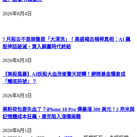
2026年8月4日
7 月股災不是崩盤是「大清洗」！高盛揭去槓桿真相：AI 飆
股神話破滅，買入躺贏時代終結
2026年8月3日
【美股風暴】AI妖股大血洗後驚天逆轉！避險基金爆倉成
「觸底訊號」？
2026年8月3日
果粉荷包要失血了？iPhone 18 Pro 傳暴漲 300 美元！2 奈米與
記憶體成本狂飆，庫克陷入漲價兩難
2026年8月1日