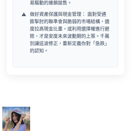
易驅動的連鎖拋售。
做好資產保護與現金管理：
面對受通
膨掣肘的聯準會與脆弱的市場結構，適
度拉高現金比重，或利用選擇權進行避
險，才是安度未來波動期的上策。千萬
別讓這波修正，重新定義你對「急跌」
的認知。
cebook
Twitter
Pinterest
LinkedIn
Tumblr
Telegram
Email