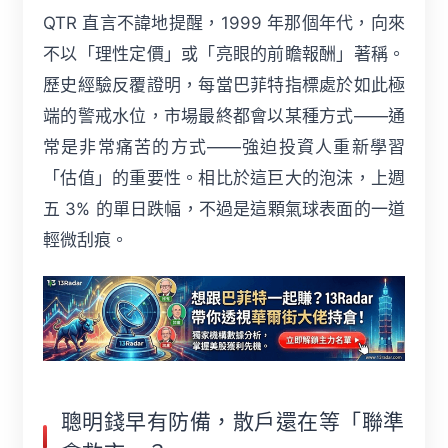
QTR 直言不諱地提醒，1999 年那個年代，向來
不以「理性定價」或「亮眼的前瞻報酬」著稱。
歷史經驗反覆證明，每當巴菲特指標處於如此極
端的警戒水位，市場最終都會以某種方式——通
常是非常痛苦的方式——強迫投資人重新學習
「估值」的重要性。相比於這巨大的泡沫，上週
五 3% 的單日跌幅，不過是這顆氣球表面的一道
輕微刮痕。
聰明錢早有防備，散戶還在等「聯準