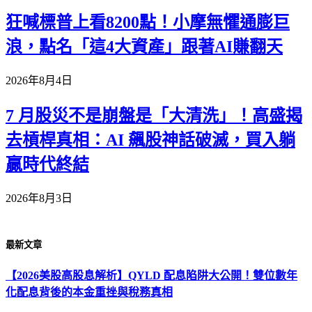
狂喊標普上看8200點！小摩無懼通膨巨
浪，點名「這4大資產」跟著AI賺翻天
2026年8月4日
7 月股災不是崩盤是「大清洗」！高盛揭
去槓桿真相：AI 飆股神話破滅，買入躺
贏時代終結
2026年8月3日
最新文章
【2026美股高股息解析】QYLD 配息陷阱大公開！雙位數年
化配息背後的本金重挫與稅務真相