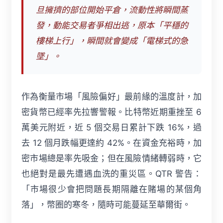
旦擁擠的部位開始平倉，流動性將瞬間蒸
發，動能交易者爭相出逃，原本「平穩的
樓梯上行」，瞬間就會變成「電梯式的急
墜」。
作為衡量市場「風險偏好」最前緣的溫度計，加
密貨幣已經率先拉響警報。比特幣近期重挫至 6
萬美元附近，近 5 個交易日累計下跌 16%，過
去 12 個月跌幅更達約 42%。在資金充裕時，加
密市場總是率先吸金；但在風險情緒轉弱時，它
也絕對是最先遭遇血洗的重災區。QTR 警告：
「市場很少會把問題長期隔離在賭場的某個角
落」，幣圈的寒冬，隨時可能蔓延至華爾街。