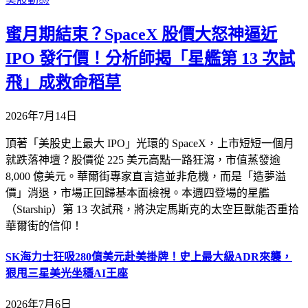
蜜月期結束？SpaceX 股價大怒神逼近
IPO 發行價！分析師揭「星艦第 13 次試
飛」成救命稻草
2026年7月14日
頂著「美股史上最大 IPO」光環的 SpaceX，上市短短一個月
就跌落神壇？股價從 225 美元高點一路狂瀉，市值蒸發逾
8,000 億美元。華爾街專家直言這並非危機，而是「造夢溢
價」消退，市場正回歸基本面檢視。本週四登場的星艦
（Starship）第 13 次試飛，將決定馬斯克的太空巨獸能否重拾
華爾街的信仰！
SK海力士狂吸280億美元赴美掛牌！史上最大級ADR來襲，
狠甩三星美光坐穩AI王座
2026年7月6日