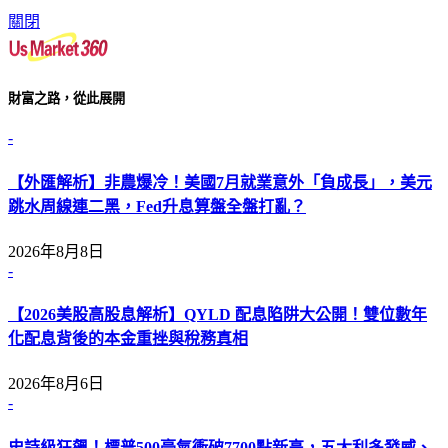
關閉
財富之路，從此展開
-
【外匯解析】非農爆冷！美國7月就業意外「負成長」，美元
跳水周線連二黑，Fed升息算盤全盤打亂？
2026年8月8日
-
【2026美股高股息解析】QYLD 配息陷阱大公開！雙位數年
化配息背後的本金重挫與稅務真相
2026年8月6日
-
史詩級狂飆！標普500豪氣衝破7700點新高，五大利多發威、