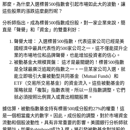
那麼，為什麼入選標普500指數會引起市場如此大的波動，讓
這些股票的漲跌這麼劇烈呢？
分析師指出，成為標普500指數成份股，對一家企業來說，簡
直是「聲譽」和「資金」的雙重利好：
聲譽大增：
入選標普500指數，代表這家公司已經是美
國經濟中最具代表性的500家公司之一，這不僅能
提升企
業的市場地位和品牌聲譽
，也能增加投資者的信心。
被動基金大規模買盤：
這才是最關鍵的！標普500指數
是全球最廣泛追蹤的指數之一。一旦某家公司入選，就
能立即吸引
大量被動型共同基金（Mutual Funds）和
ETF（交易所交易基金）的資金流入
。這些被動基金的
策略就是「複製」指數表現，所以一旦指數調整，它們
就必須按照比例買入或賣出相關股票。
據估算，
被動指數基金持有標普500成分股約27%的權重
！這
是一個相當龐大的數字。因此，成份股的調整，對於市場資金
流動和個股波動性，具有非常重要的影響。美國銀行分析師就
曾預計，如果Robinhood成功入選，將引發被動基金對該股的