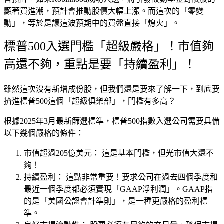
顯著買進潮，預計會推動股價大幅上漲。而這次的「零變
動」，等於是讓這波預期中的買盤直接「熄火」。
標普500入選門檻「超級嚴格」！市值夠
高還不夠，重點是要「持續盈利」！
雖然這次沒有新增成份股，但我們還是要來了解一下，到底要
擠進標普500這個「超級俱樂部」，門檻有多高？
根據
2025年3月最新篩選標準
，標普500指數入選公司需要具備
以下幾個嚴格的條件：
市值超過205億美元：
這是基本門檻，但光市值大還不
夠！
持續盈利：
這點非常重要！要求公司在
過去四個季度和
最近一個季度都必須實現「GAAP淨利潤」
。GAAP指
的是「美國公認會計準則」，是一種更嚴格的盈利標
準。