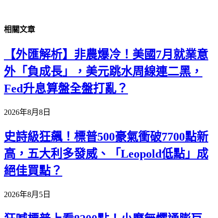
相關
文章
【外匯解析】非農爆冷！美國7月就業意
外「負成長」，美元跳水周線連二黑，
Fed升息算盤全盤打亂？
2026年8月8日
史詩級狂飆！標普500豪氣衝破7700點新
高，五大利多發威、「Leopold低點」成
絕佳買點？
2026年8月5日