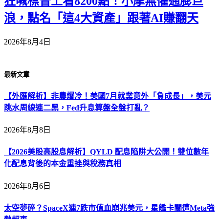
狂喊標普上看8200點！小摩無懼通膨巨
浪，點名「這4大資產」跟著AI賺翻天
2026年8月4日
最新文章
【外匯解析】非農爆冷！美國7月就業意外「負成長」，美元
跳水周線連二黑，Fed升息算盤全盤打亂？
2026年8月8日
【2026美股高股息解析】QYLD 配息陷阱大公開！雙位數年
化配息背後的本金重挫與稅務真相
2026年8月6日
太空夢碎？SpaceX連7跌市值血崩兆美元，星艦卡關遭Meta強