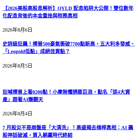
【2026美股高股息解析】QYLD 配息陷阱大公開！雙位數年
化配息背後的本金重挫與稅務真相
2026年8月6日
史詩級狂飆！標普500豪氣衝破7700點新高，五大利多發威、
「Leopold低點」成絕佳買點？
2026年8月5日
狂喊標普上看8200點！小摩無懼通膨巨浪，點名「這4大資
產」跟著AI賺翻天
2026年8月4日
7 月股災不是崩盤是「大清洗」！高盛揭去槓桿真相：AI 飆
股神話破滅，買入躺贏時代終結