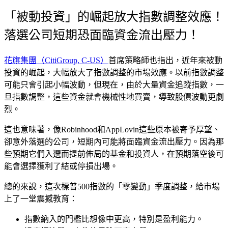
「被動投資」的崛起放大指數調整效應！
落選公司短期恐面臨資金流出壓力！
花旗集團（CitiGroup, C-US）
首席策略師也指出，近年來
被動
投資的崛起，大幅放大了指數調整的市場效應
。以前指數調整
可能只會引起小幅波動，但現在，由於大量資金追蹤指數，一
旦指數調整，這些資金就會機械性地買賣，導致股價波動更劇
烈。
這也意味著，像Robinhood和AppLovin這些原本被寄予厚望、
卻意外落選的公司，
短期內可能將面臨資金流出壓力
。因為那
些預期它們入選而提前佈局的基金和投資人，在預期落空後可
能會選擇獲利了結或停損出場。
總的來說，這次標普500指數的「零變動」季度調整，給市場
上了一堂震撼教育：
指數納入的門檻比想像中更高，特別是盈利能力。