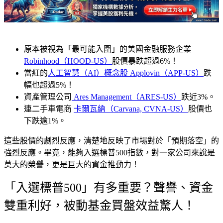
原本被視為「最可能入圍」的美國金融服務企業
Robinhood（HOOD-US）
股價
暴跌超過6%
！
當紅的
人工智慧（AI）概念股 Applovin（APP-US）
跌
幅也
超過5%
！
資產管理公司
Ares Management（ARES-US）
跌近3%。
連二手車電商
卡爾瓦納（Carvana, CVNA-US）
股價也
下跌逾1%。
這些股價的劇烈反應，清楚地反映了市場對於「預期落空」的
強烈反應。畢竟，能夠入選標普500指數，對一家公司來說是
莫大的榮譽，更是巨大的資金推動力！
「入選標普500」有多重要？聲譽、資金
雙重利好，被動基金買盤效益驚人！