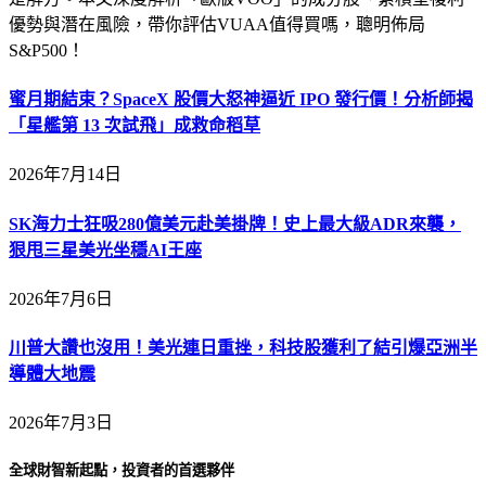
優勢與潛在風險，帶你評估VUAA值得買嗎，聰明佈局
S&P500！
蜜月期結束？SpaceX 股價大怒神逼近 IPO 發行價！分析師揭
「星艦第 13 次試飛」成救命稻草
2026年7月14日
SK海力士狂吸280億美元赴美掛牌！史上最大級ADR來襲，
狠甩三星美光坐穩AI王座
2026年7月6日
川普大讚也沒用！美光連日重挫，科技股獲利了結引爆亞洲半
導體大地震
2026年7月3日
全球財智新起點，投資者的首選夥伴