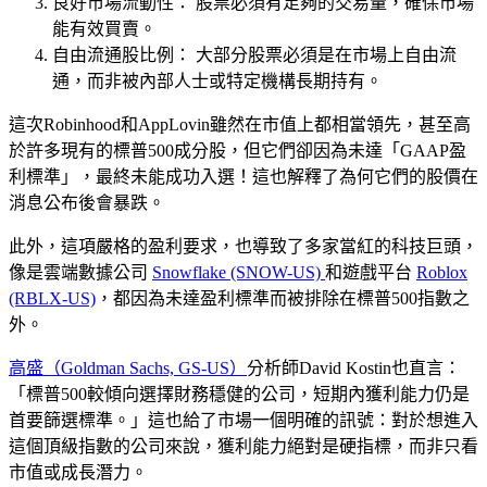
良好市場流動性：
股票必須有足夠的交易量，確保市場
能有效買賣。
自由流通股比例：
大部分股票必須是在市場上自由流
通，而非被內部人士或特定機構長期持有。
這次Robinhood和AppLovin雖然在市值上都相當領先，甚至高
於許多現有的標普500成分股，但它們卻因為
未達「GAAP盈
利標準」
，最終未能成功入選！這也解釋了為何它們的股價在
消息公布後會暴跌。
此外，這項嚴格的盈利要求，也導致了多家當紅的科技巨頭，
像是雲端數據公司
Snowflake (SNOW-US)
和遊戲平台
Roblox
(RBLX-US)
，都因為未達盈利標準而被排除在標普500指數之
外。
高盛（Goldman Sachs, GS-US）
分析師
David Kostin
也直言：
「標普500較傾向選擇
財務穩健的公司
，短期內獲利能力仍是
首要篩選標準。」這也給了市場一個明確的訊號：對於想進入
這個頂級指數的公司來說，獲利能力絕對是硬指標，而非只看
市值或成長潛力。