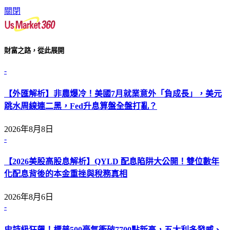
關閉
財富之路，從此展開
-
【外匯解析】非農爆冷！美國7月就業意外「負成長」，美元
跳水周線連二黑，Fed升息算盤全盤打亂？
2026年8月8日
-
【2026美股高股息解析】QYLD 配息陷阱大公開！雙位數年
化配息背後的本金重挫與稅務真相
2026年8月6日
-
史詩級狂飆！標普500豪氣衝破7700點新高，五大利多發威、