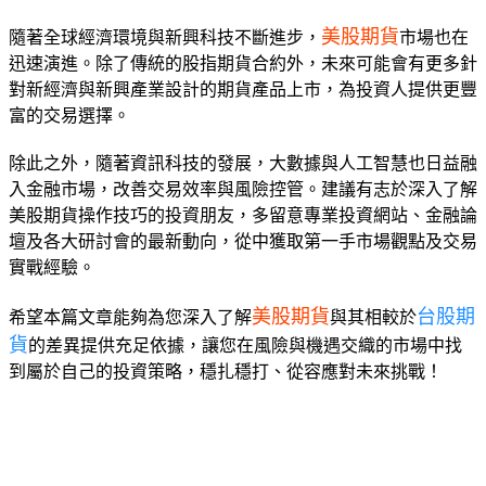
美股期貨
隨著全球經濟環境與新興科技不斷進步，
市場也在
迅速演進。除了傳統的股指期貨合約外，未來可能會有更多針
對新經濟與新興產業設計的期貨產品上市，為投資人提供更豐
富的交易選擇。
除此之外，隨著資訊科技的發展，大數據與人工智慧也日益融
入金融市場，改善交易效率與風險控管。建議有志於深入了解
美股期貨操作技巧的投資朋友，多留意專業投資網站、金融論
壇及各大研討會的最新動向，從中獲取第一手市場觀點及交易
實戰經驗。
美股期貨
台股期
希望本篇文章能夠為您深入了解
與其相較於
貨
的差異提供充足依據，讓您在風險與機遇交織的市場中找
到屬於自己的投資策略，穩扎穩打、從容應對未來挑戰！
cebook
Twitter
Pinterest
LinkedIn
Tumblr
Telegram
Email