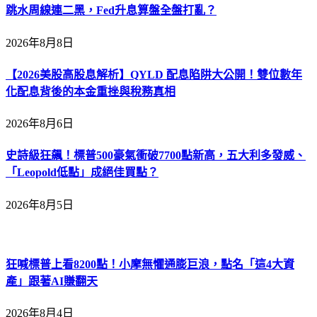
跳水周線連二黑，Fed升息算盤全盤打亂？
2026年8月8日
【2026美股高股息解析】QYLD 配息陷阱大公開！雙位數年
化配息背後的本金重挫與稅務真相
2026年8月6日
史詩級狂飆！標普500豪氣衝破7700點新高，五大利多發威、
「Leopold低點」成絕佳買點？
2026年8月5日
狂喊標普上看8200點！小摩無懼通膨巨浪，點名「這4大資
產」跟著AI賺翻天
2026年8月4日