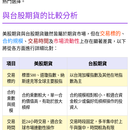
熱門選擇。
與台股期貨的比較分析
交易標的
美股期貨與台股期貨雖然皆屬於期貨市場，但在
、
合約規模
交易時間
市場流動性
、
及
上存在顯著差異，以下
將從各方面進行詳細比對：
項目
美股期貨
台股期貨
交易
標普500、道瓊指數、納
以台灣加權指數及其他在地指
標的
斯達克等全球主要股指
數為主
合約
合約乘數較大，單一合
合約規模相對較小，較適合資
乘數
約價值高，有助於放大
金較少或偏好低槓桿操作的投
與規
槓桿
資人
模
交易
近24小時交易，適合全
交易時段固定，多半集中於上
時間
球市場連動性操作
午與盤中，時間較為有限