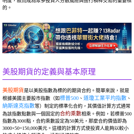
明度，故而成為眾多投資人分散風險與進行槓桿交易的重要標
的。
美股期貨的定義與基本原理
美股期貨
是以美股指數為標的的期貨合約。簡單來說，就是
標普500
道瓊工業平均指數
根據美國主要股市指數（如
、
、
納斯達克指數
等）制定的標準化合約，其價值計算方式通常
合約乘數
為該指數點數與一個固定的
相乘。例如，若標普500
指數為3000點，合約乘數設定為50美元，那麼合約價值即為
3000×50=150,000美元。這樣的計算方式使投資人能夠以較小