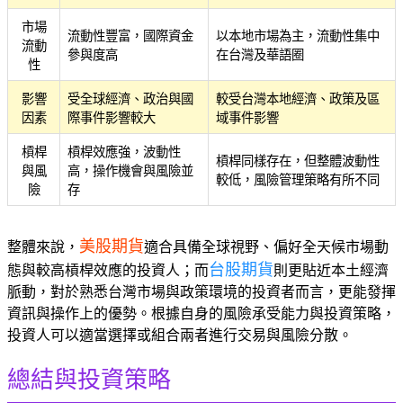
市場
流動性豐富，國際資金
以本地市場為主，流動性集中
流動
參與度高
在台灣及華語圈
性
影響
受全球經濟、政治與國
較受台灣本地經濟、政策及區
因素
際事件影響較大
域事件影響
槓桿
槓桿效應強，波動性
槓桿同樣存在，但整體波動性
與風
高，操作機會與風險並
較低，風險管理策略有所不同
險
存
美股期貨
整體來說，
適合具備全球視野、偏好全天候市場動
台股期貨
態與較高槓桿效應的投資人；而
則更貼近本土經濟
脈動，對於熟悉台灣市場與政策環境的投資者而言，更能發揮
資訊與操作上的優勢。根據自身的風險承受能力與投資策略，
投資人可以適當選擇或組合兩者進行交易與風險分散。
總結與投資策略