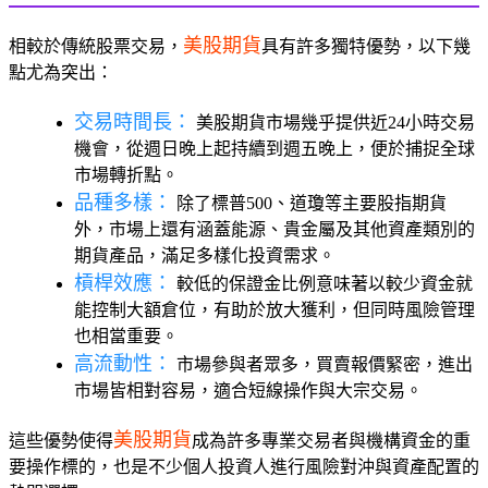
美股期貨
相較於傳統股票交易，
具有許多獨特優勢，以下幾
點尤為突出：
交易時間長：
美股期貨市場幾乎提供近24小時交易
機會，從週日晚上起持續到週五晚上，便於捕捉全球
市場轉折點。
品種多樣：
除了標普500、道瓊等主要股指期貨
外，市場上還有涵蓋能源、貴金屬及其他資產類別的
期貨產品，滿足多樣化投資需求。
槓桿效應：
較低的保證金比例意味著以較少資金就
能控制大額倉位，有助於放大獲利，但同時風險管理
也相當重要。
高流動性：
市場參與者眾多，買賣報價緊密，進出
市場皆相對容易，適合短線操作與大宗交易。
美股期貨
這些優勢使得
成為許多專業交易者與機構資金的重
要操作標的，也是不少個人投資人進行風險對沖與資產配置的