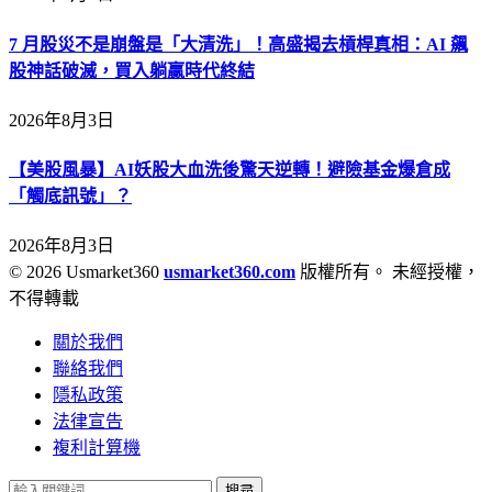
7 月股災不是崩盤是「大清洗」！高盛揭去槓桿真相：AI 飆
股神話破滅，買入躺贏時代終結
2026年8月3日
【美股風暴】AI妖股大血洗後驚天逆轉！避險基金爆倉成
「觸底訊號」？
2026年8月3日
© 2026 Usmarket360
usmarket360.com
版權所有。 未經授權，
不得轉載
關於我們
聯絡我們
隱私政策
法律宣告
複利計算機
搜尋