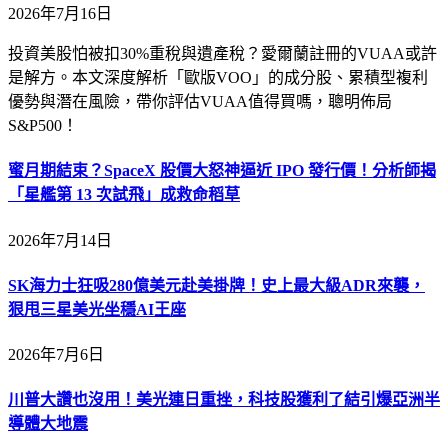
2026年7月16日
投資美股怕被扣30%重稅與遺產稅？愛爾蘭註冊的VUAA或許
是解方。本文深度解析「歐版VOO」的成分股、累積型複利
優勢與潛在風險，帶你評估VUAA值得買嗎，聰明佈局
S&P500！
蜜月期結束？SpaceX 股價大怒神逼近 IPO 發行價！分析師揭
「星艦第 13 次試飛」成救命稻草
2026年7月14日
SK海力士狂吸280億美元赴美掛牌！史上最大級ADR來襲，
狠甩三星美光坐穩AI王座
2026年7月6日
川普大讚也沒用！美光連日重挫，科技股獲利了結引爆亞洲半
導體大地震