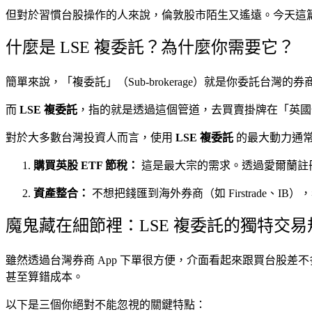
但對於習慣台股操作的人來說，倫敦股市陌生又遙遠。今天這
什麼是 LSE 複委託？為什麼你需要它？
簡單來說，「複委託」（Sub-brokerage）就是你委託
而
LSE 複委託
，指的就是透過這個管道，去買賣掛牌在「英國倫敦證券交
對於大多數台灣投資人而言，使用
LSE 複委託
的最大動力通
購買英股 ETF 節稅：
這是最大宗的需求。透過愛爾蘭註冊
資產整合：
不想把錢匯到海外券商（如 Firstrade、
魔鬼藏在細節裡：LSE 複委託的獨特交易
雖然透過台灣券商 App 下單很方便，介面看起來跟買台股
甚至算錯成本。
以下是三個你絕對不能忽視的關鍵特點：