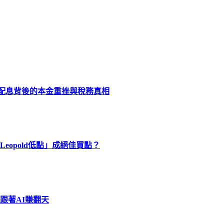
化配息背後的本金重挫與稅務真相
eopold低點」成絕佳買點？
跟著AI賺翻天