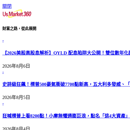
關閉
財富之路，從此展開
-
【2026美股高股息解析】QYLD 配息陷阱大公開！雙位數年
2026年8月6日
-
史詩級狂飆！標普500豪氣衝破7700點新高，五大利多發威、「L
2026年8月5日
-
狂喊標普上看8200點！小摩無懼通膨巨浪，點名「這4大資產」
2026年8月4日