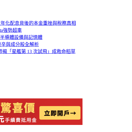
位數年化配息背後的本金重挫與稅務真相
ta強勢超車
半導體設備與記憶體
稅秘辛與成分股全解析
析師揭「星艦第 13 次試飛」成救命稻草