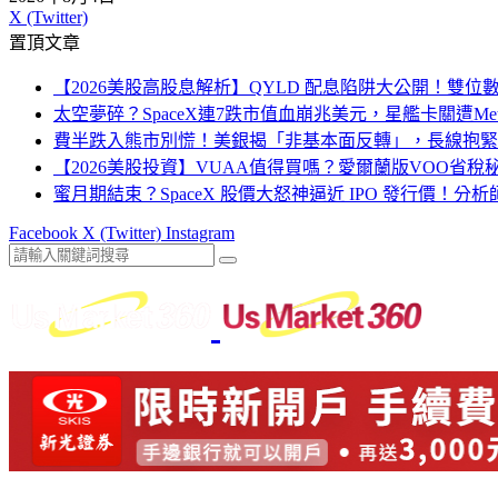
X (Twitter)
置頂文章
【2026美股高股息解析】QYLD 配息陷阱大公開！雙
太空夢碎？SpaceX連7跌市值血崩兆美元，星艦卡關遭Me
費半跌入熊市別慌！美銀揭「非基本面反轉」，長線抱緊
【2026美股投資】VUAA值得買嗎？愛爾蘭版VOO省
蜜月期結束？SpaceX 股價大怒神逼近 IPO 發行價！分
Facebook
X (Twitter)
Instagram