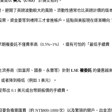
其實是以
美元（USD）
計價交易的。
鎊，避開了英鎊波動較大的風險，流動性通常也比英鎊計價的版
票，資金要等到禮拜三才會進帳戶。這點與美股現在逐漸轉向 T
期複委託不僅費率高（0.5%~1%），還有可怕的「最低手續費（
主流券商（如富邦、國泰、永豐等）針對
LSE 複委託
的優惠越
者降到極低（例如 3 美元）。
至祭出 0.1 美元或台幣銅板價的手續費。
要負擔電匯費（約 NT$800-1000/次）以及繁瑣的開戶、出金