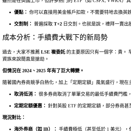
雖然是在英國上市，但許多熱門的 ETF（如 CSPX, VWRA）
優點：
你可以直接用美金帳戶扣款，不需要特地去換英
交割制：
普遍採取
T+2
日交割。也就是說，禮拜一賣出股
成本分析：手續費大戰下的新局勢
過去，大家不推薦
LSE 複委託
的主要原因只有一個字：貴。 早
資族來說簡直是搶劫。
但情況在 2024、2025 年有了巨大轉變。
隨著國內券商競爭白熱化，加上「定期定額」風氣盛行，現在
取消低消：
很多券商取消了單筆交易的最低手續費門檻，或
定期定額優惠：
針對英股 ETF 的定期定額，部分券商甚
現況對比：
海外券商（如 IB）：
手續費極低（甚至低於 1 美元），但