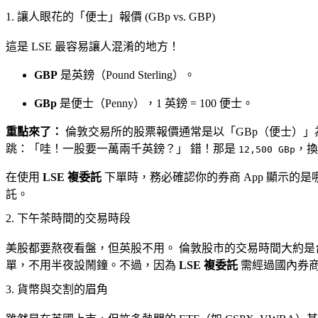
1. 讓人眼花的「便士」報價 (GBp vs. GBP)
這是 LSE 最容易讓人混淆的地方！
GBP
是英鎊（Pound Sterling）。
GBp
是便士（Penny），1 英鎊 = 100 便士。
重點來了：
倫敦交易所的股票報價通常是以「GBp（便士）」為
跳：「哇！一股要一萬兩千英鎊？」 錯！那是
，
12,500 GBp
在使用
LSE 複委託
下單時，務必確認你的券商 App 顯示的是哪
託。
2. 下午茶時間的交易時段
美股都要熬夜看盤，但英股不用。 倫敦股市的交易時間大約
單，不用半夜設鬧鐘。不過，因為
LSE 複委託
需經過國內券商
3. 貨幣與交割的眉角