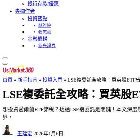
銀行存款/優惠
專欄作者
投資觀點
林雅婷
張志豪
金融機構
新光證券
首頁
»
新手指南
»
投資入門
»
LSE複委託全攻略：買英股ETF
LSE複委託全攻略：買英股
想投資愛爾蘭ETF節稅？透過LSE複委託是關鍵！本文深
界。
王建宏
2026年1月6日