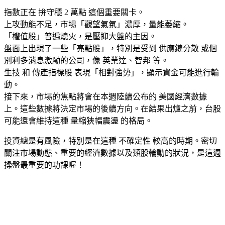
指數正在 拚守穩 2 萬點 這個重要關卡。
上攻動能不足，市場「觀望氣氛」濃厚，量能萎縮。
「權值股」普遍熄火，是壓抑大盤的主因。
盤面上出現了一些「亮點股」，特別是受到 供應鏈分散 或個
別利多消息激勵的公司，像 英業達、智邦 等。
生技 和 傳產指標股 表現「相對強勢」，顯示資金可能進行輪
動。
接下來，市場的焦點將會在本週陸續公布的 美國經濟數據
上。這些數據將決定市場的後續方向。在結果出爐之前，台股
可能還會維持這種 量縮狹幅震盪 的格局。
投資總是有風險，特別是在這種 不確定性 較高的時期。密切
關注市場動態、重要的經濟數據以及類股輪動的狀況，是這週
操盤最重要的功課喔！
cebook
Twitter
Pinterest
LinkedIn
Tumblr
Telegram
Email