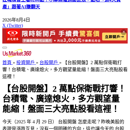
產」跟著AI賺翻天
2026年8月4日
X (Twitter)
×
首頁
»
投資開戶
»
台股開戶
»
【台股開盤】2 萬點保衛戰打
響！台積電、廣達熄火，多方觀望量能縮！盤面三大亮點股看
這裡！
【台股開盤】2 萬點保衛戰打響！
台積電、廣達熄火，多方觀望量
能縮！盤面三大亮點股看這裡！
今天（2025 年 4 月 29 日） 台股開盤 怎麼走呢？昨晚美股的
表現是漲跌互見，沒有一個明確的方向，這也讓今天的 台股