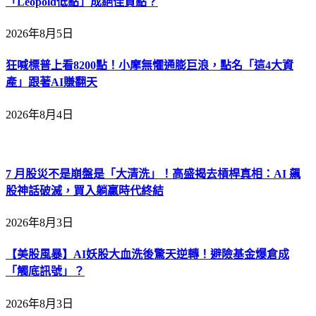
「Leopold低點」成絕佳買點？
2026年8月5日
狂喊標普上看8200點！小摩無懼通膨巨浪，點名「這4大資
產」跟著AI賺翻天
2026年8月4日
7 月股災不是崩盤是「大清洗」！高盛揭去槓桿真相：AI 飆
股神話破滅，買入躺贏時代終結
2026年8月3日
【美股風暴】AI妖股大血洗後驚天逆轉！避險基金爆倉成
「觸底訊號」？
2026年8月3日