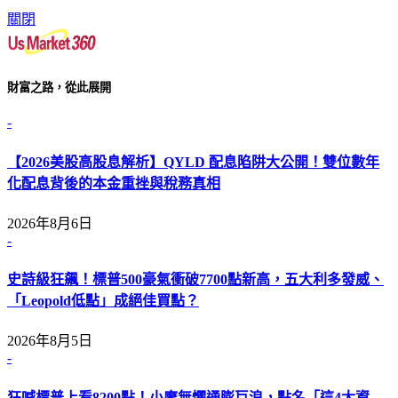
關閉
財富之路，從此展開
-
【2026美股高股息解析】QYLD 配息陷阱大公開！雙位數年
化配息背後的本金重挫與稅務真相
2026年8月6日
-
史詩級狂飆！標普500豪氣衝破7700點新高，五大利多發威、
「Leopold低點」成絕佳買點？
2026年8月5日
-
狂喊標普上看8200點！小摩無懼通膨巨浪，點名「這4大資