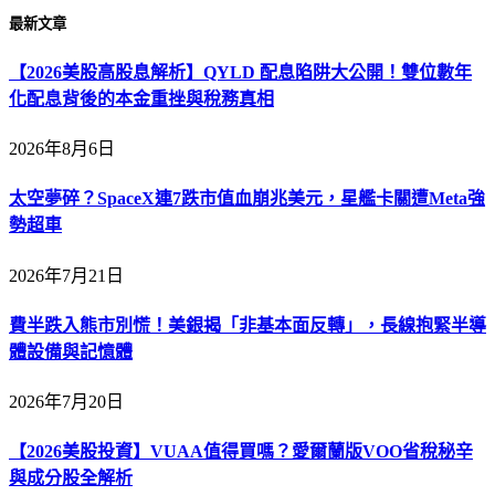
最新文章
【2026美股高股息解析】QYLD 配息陷阱大公開！雙位數年
化配息背後的本金重挫與稅務真相
2026年8月6日
太空夢碎？SpaceX連7跌市值血崩兆美元，星艦卡關遭Meta強
勢超車
2026年7月21日
費半跌入熊市別慌！美銀揭「非基本面反轉」，長線抱緊半導
體設備與記憶體
2026年7月20日
【2026美股投資】VUAA值得買嗎？愛爾蘭版VOO省稅秘辛
與成分股全解析