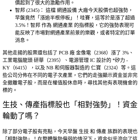
價起到了很大的激勵作用。
智邦 (2345)： 這檔 網通設備 大廠今天股價也超強勢，
早盤竟然「漲逾半根停板」！哇賽，這等於是漲了超過
3.5%！智邦 作為 網通產業 的指標股，它的強勢表現可
能反映了市場對網通產業前景的樂觀，或者特定的訂單
消息。
其他走揚的股票還包括了 PCB 廠 金像電（2368）漲了 3%、
工業電腦龍頭 研華（2395）、電源管理 IC 設計的 *矽力 -
KY（6415），以及 NB 和伺服器製造的 仁寶（2324）等。這
些公司分佈在不同的電子次產業，它們的走強顯示資金並非完
全撤離電子股，而是在權值股休息時，尋找其他有表現機會的
標的。
生技、傳產指標股也「相對強勢」！資金
輪動了嗎？
除了部分電子股有亮點，今天早盤 生技 和 傳產 族群的表現也
「相對強勢」！在整體盤勢偏弱的情況下，資金似乎流向了這