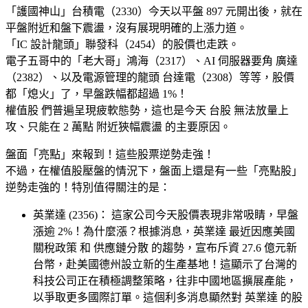
「護國神山」台積電（2330）今天以平盤 897 元開出後，就在
平盤附近和盤下震盪，沒有展現明確的上漲力道。
「IC 設計龍頭」聯發科（2454）的股價也走跌。
電子五哥中的「老大哥」鴻海（2317）、AI 伺服器要角 廣達
（2382）、以及電源管理的龍頭 台達電（2308）等等，股價
都「熄火」了，早盤跌幅都超過 1%！
權值股 們普遍呈現疲軟態勢，這也是今天 台股 無法放量上
攻、只能在 2 萬點 附近狹幅震盪 的主要原因。
盤面「亮點」來報到！這些股票逆勢走強！
不過，在權值股壓盤的情況下，盤面上還是有一些「亮點股」
逆勢走強的！特別值得關注的是：
英業達 (2356)： 這家公司今天股價表現非常吸睛，早盤
漲逾 2%！為什麼漲？根據消息，英業達 最近因應美國
關稅政策 和 供應鏈分散 的趨勢，宣布斥資 27.6 億元新
台幣，赴美國德州設立新的生產基地！這顯示了台灣的
科技公司正在積極調整策略，往非中國地區擴展產能，
以爭取更多國際訂單。這個利多消息顯然對 英業達 的股