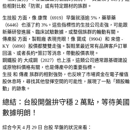
些相對比較「防禦」或有特定題材的族群。
生技股 方面，像 康霈（6919）早盤就漲逾 5%，藥華藥
（6446）也漲了約 3%。這些指標性的生技公司走強，可能跟
新藥研發進展、臨床試驗數據，或整個族群的輪動有關。
傳產股 方面，製鞋廠 表現亮眼！像 寶成（9904）和 來億 -
KY（6890）股價都雙雙走強。製鞋業最近常有品牌客戶訂單
回溫、或者長約*簽訂等消息，帶動股價表現。
鋼鐵股 的 大成鋼（2027）也上漲，這類公司通常跟基礎建設
或原物料價格有關，也是傳產中的重要指標。
生技 和 傳產 族群的相對強勢，也反映了市場資金在電子權值
股休息時，尋找其他發揮空間的可能性，展現了一點「類股輪
動」的跡象。
總結：台股開盤拚守穩 2 萬點，等待美國
數據明朗！
綜合今天 4 月 29 日 台股 早盤的狀況來看：