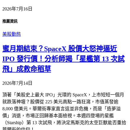
2026年7月16日
推薦資訊
美股動態
蜜月期結束？SpaceX 股價大怒神逼近
IPO 發行價！分析師揭「星艦第 13 次試
飛」成救命稻草
2026年7月14日
頂著「美股史上最大 IPO」光環的 SpaceX，上市短短一個月
就跌落神壇？股價從 225 美元高點一路狂瀉，市值蒸發逾
8,000 億美元。華爾街專家直言這並非危機，而是「造夢溢
價」消退，市場正回歸基本面檢視。本週四登場的星艦
（Starship）第 13 次試飛，將決定馬斯克的太空巨獸能否重拾
華爾街的信仰！