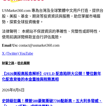
USMarket360.com 專為台灣及全球繁體中文用戶打造，提供台
股、美股、基金、期貨等投資資訊與服務，助您掌握市場趨
勢，探索全球投資機會。
法律聲明： 本網站不保證資訊的準確性、完整性或即時性，
使用前請詳閱條款並自行評估風險。
Email Us:
contact@usmarket360.com
X (Twitter)
YouTube
財富之路，從此展開
【2026美股高股息解析】QYLD 配息陷阱大公開！雙位數年
化配息背後的本金重挫與稅務真相
2026年8月6日
史詩級狂飆！標普500豪氣衝破7700點新高，五大利多發威、