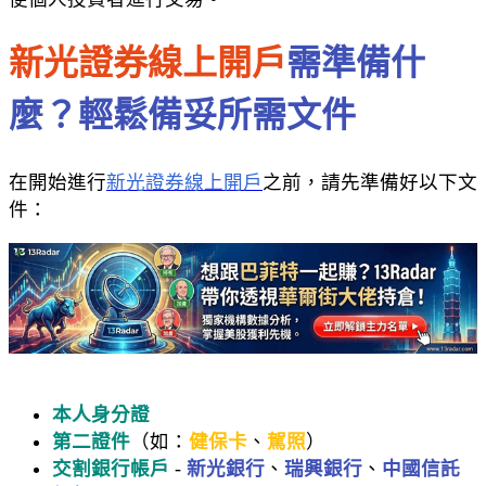
新光證券線上開戶
需準備什
麼？輕鬆備妥所需文件
在開始進行
新光證券線上開戶
之前，請先準備好以下文
件：
本人身分證
第二證件
（如：
健保卡
、
駕照
）
交割銀行帳戶
-
新光銀行
、
瑞興銀行
、
中國信託