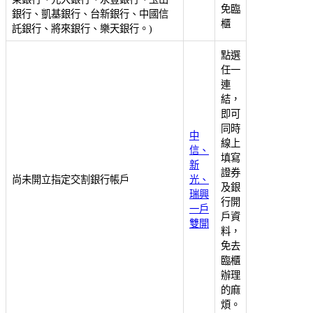
免臨
銀行、凱基銀行、台新銀行、中國信
櫃
託銀行、將來銀行、樂天銀行。)
點選
任一
連
結，
即可
同時
中
線上
信、
填寫
新
證券
尚未開立指定交割銀行帳戶
光、
及銀
瑞興
行開
一戶
戶資
雙開
料，
免去
臨櫃
辦理
的麻
煩。