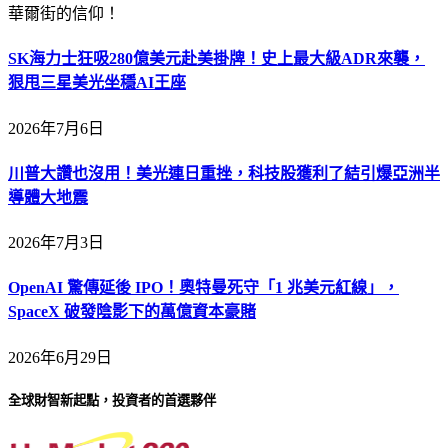
華爾街的信仰！
SK海力士狂吸280億美元赴美掛牌！史上最大級ADR來襲，
狠甩三星美光坐穩AI王座
2026年7月6日
川普大讚也沒用！美光連日重挫，科技股獲利了結引爆亞洲半
導體大地震
2026年7月3日
OpenAI 驚傳延後 IPO！奧特曼死守「1 兆美元紅線」，
SpaceX 破發陰影下的萬億資本豪賭
2026年6月29日
全球財智新起點，投資者的首選夥伴