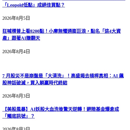
「Leopold低點」成絕佳買點？
2026年8月5日
狂喊標普上看8200點！小摩無懼通膨巨浪，點名「這4大資
產」跟著AI賺翻天
2026年8月4日
7 月股災不是崩盤是「大清洗」！高盛揭去槓桿真相：AI 飆
股神話破滅，買入躺贏時代終結
2026年8月3日
【美股風暴】AI妖股大血洗後驚天逆轉！避險基金爆倉成
「觸底訊號」？
2026年8月3日