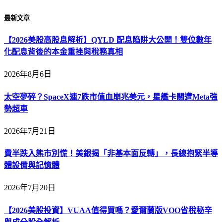
最新文章
【2026美股高股息解析】QYLD 配息陷阱大公開！雙位數年
化配息背後的本金重挫與稅務真相
2026年8月6日
太空夢碎？SpaceX連7跌市值血崩兆美元，星艦卡關遭Meta強
勢超車
2026年7月21日
費半跌入熊市別慌！美銀揭「非基本面反轉」，長線抱緊半導
體設備與記憶體
2026年7月20日
【2026美股投資】VUAA值得買嗎？愛爾蘭版VOO省稅秘辛