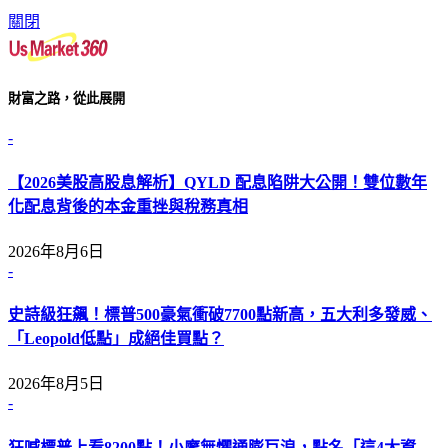
關閉
財富之路，從此展開
-
【2026美股高股息解析】QYLD 配息陷阱大公開！雙位數年
化配息背後的本金重挫與稅務真相
2026年8月6日
-
史詩級狂飆！標普500豪氣衝破7700點新高，五大利多發威、
「Leopold低點」成絕佳買點？
2026年8月5日
-
狂喊標普上看8200點！小摩無懼通膨巨浪，點名「這4大資