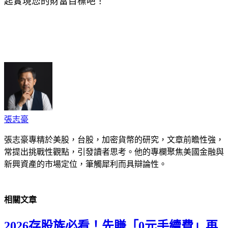
起實現您的財富目標吧！
cebook
Twitter
Pinterest
LinkedIn
Tumblr
Telegram
Email
張志豪
張志豪專精於美股，台股，加密貨幣的研究，文章前瞻性強，
常提出挑戰性觀點，引發讀者思考。他的專欄聚焦美國金融與
新興資產的市場定位，筆觸犀利而具辯論性。
相關
文章
2026存股族必看！先賺「0元手續費」再