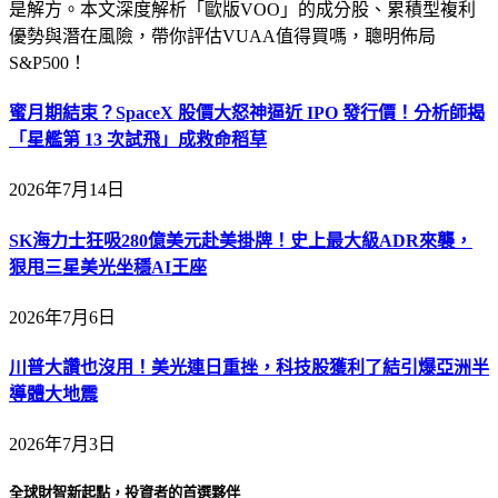
是解方。本文深度解析「歐版VOO」的成分股、累積型複利
優勢與潛在風險，帶你評估VUAA值得買嗎，聰明佈局
S&P500！
蜜月期結束？SpaceX 股價大怒神逼近 IPO 發行價！分析師揭
「星艦第 13 次試飛」成救命稻草
2026年7月14日
SK海力士狂吸280億美元赴美掛牌！史上最大級ADR來襲，
狠甩三星美光坐穩AI王座
2026年7月6日
川普大讚也沒用！美光連日重挫，科技股獲利了結引爆亞洲半
導體大地震
2026年7月3日
全球財智新起點，投資者的首選夥伴