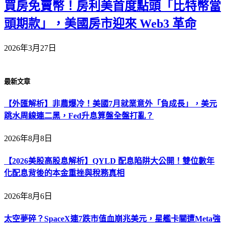
買房免賣幣！房利美首度點頭「比特幣當
頭期款」，美國房市迎來 Web3 革命
2026年3月27日
最新文章
【外匯解析】非農爆冷！美國7月就業意外「負成長」，美元
跳水周線連二黑，Fed升息算盤全盤打亂？
2026年8月8日
【2026美股高股息解析】QYLD 配息陷阱大公開！雙位數年
化配息背後的本金重挫與稅務真相
2026年8月6日
太空夢碎？SpaceX連7跌市值血崩兆美元，星艦卡關遭Meta強