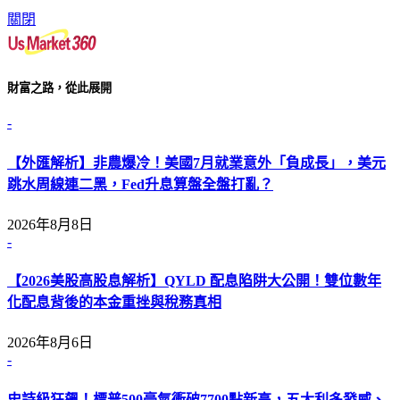
關閉
財富之路，從此展開
-
【外匯解析】非農爆冷！美國7月就業意外「負成長」，美元
跳水周線連二黑，Fed升息算盤全盤打亂？
2026年8月8日
-
【2026美股高股息解析】QYLD 配息陷阱大公開！雙位數年
化配息背後的本金重挫與稅務真相
2026年8月6日
-
史詩級狂飆！標普500豪氣衝破7700點新高，五大利多發威、