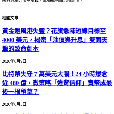
新興資產的市場定位，筆觸犀利而具辯論性。
相關
文章
黃金避風港失靈？花旗急降短線目標至
4000 美元，揭密「油價與升息」雙面夾
擊的致命劇本
2026年6月9日
比特幣失守 7 萬美元大關！24 小時爆倉
近 480 億，微策略「違背信仰」賣幣成最
後一根稻草？
2026年6月3日