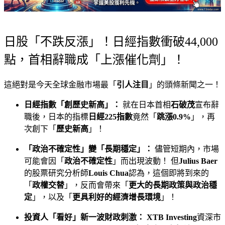
日股「不跌反漲」！日經指數衝破44,000
點，首相辭職成「上漲催化劑」！
這絕對是今天全球金融市場最「
引人注目
」的頭條新聞之一！
日經指數「創歷史新高」：
就在日本首相
石破茂
宣布辭
職後，日本的指標
日經225指數
竟然「
跳漲0.9%
」，再
次創下「
歷史新高
」！
「政治不確定性」變「長期穩定」：
儘管短期內，市場
可能會因「
政治不確定性
」而出現波動！ 但
Julius Baer
的股票研究分析師
Louis Chua
認為，這個即將到來的
「
政權交替
」，反而會帶來「
更大的長期政策與政治穩
定
」，以及「
更具利好的經濟增長環境
」！
投資人「看好」新一波財政刺激：
XTB Investing
資深市