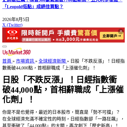
「Leopold低點」成絕佳買點？
2026年8月5日
X (Twitter)
×
首頁
»
市場資訊
»
全球經濟新聞
»
日股「不跌反漲」！日經指
數衝破44,000點，首相辭職成「上漲催化劑」！
日股「不跌反漲」！日經指數衝
破44,000點，首相辭職成「上漲催
化劑」！
你是不是也覺得，最近的日本股市，簡直是「勢不可擋」？
在全球經濟充滿不確定性的時刻，日經指數卻「一路狂飆」，
甚至衝破了「44,000點」的大關，再次創下「歷史新高」！