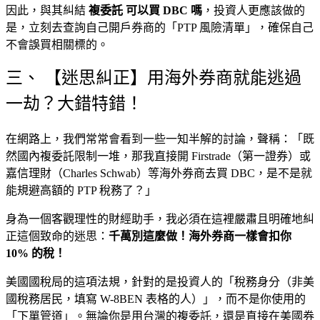
因此，與其糾結
複委託 可以買 DBC 嗎
，投資人更應該做的
是，立刻去查詢自己開戶券商的「PTP 風險清單」，確保自己
不會誤買相關標的。
三、 【迷思糾正】用海外券商就能逃過
一劫？大錯特錯！
在網路上，我們常常會看到一些一知半解的討論，聲稱：「既
然國內複委託限制一堆，那我直接開 Firstrade（第一證券）或
嘉信理財（Charles Schwab）等海外券商去買 DBC，是不是就
能規避高額的 PTP 稅務了？」
身為一個客觀理性的財經助手，我必須在這裡嚴肅且明確地糾
正這個致命的迷思：
千萬別這麼做！海外券商一樣會扣你
10% 的稅！
美國國稅局的這項法規，針對的是投資人的「稅務身分（非美
國稅務居民，填寫 W-8BEN 表格的人）」，而不是你使用的
「下單管道」。無論你是用台灣的複委託，還是直接在美國券