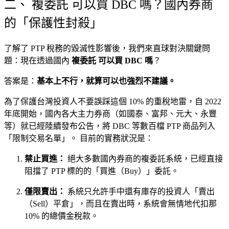
二、 複委託 可以買 DBC 嗎？國內券商
的「保護性封殺」
了解了 PTP 稅務的毀滅性影響後，我們來直球對決關鍵問
題：現在透過國內
複委託 可以買 DBC 嗎
？
答案是：
基本上不行，就算可以也強烈不建議。
為了保護台灣投資人不要誤踩這個 10% 的重稅地雷，自 2022
年底開始，國內各大主力券商（如國泰、富邦、元大、永豐
等）就已經陸續發布公告，將 DBC 等數百檔 PTP 商品列入
「限制交易名單」。 目前的實務狀況是：
禁止買進：
絕大多數國內券商的複委託系統，已經直接
阻擋了 PTP 標的的「買進（Buy）」委託。
僅限賣出：
系統只允許手中還有庫存的投資人「賣出
（Sell）平倉」，而且在賣出時，系統會無情地代扣那
10% 的總價金稅款。