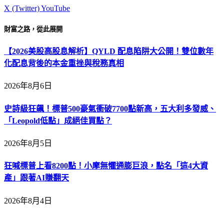
X (Twitter)
YouTube
財富之路，從此展開
【2026美股高股息解析】QYLD 配息陷阱大公開！雙位數年
化配息背後的本金重挫與稅務真相
2026年8月6日
史詩級狂飆！標普500豪氣衝破7700點新高，五大利多發威、
「Leopold低點」成絕佳買點？
2026年8月5日
狂喊標普上看8200點！小摩無懼通膨巨浪，點名「這4大資
產」跟著AI賺翻天
2026年8月4日