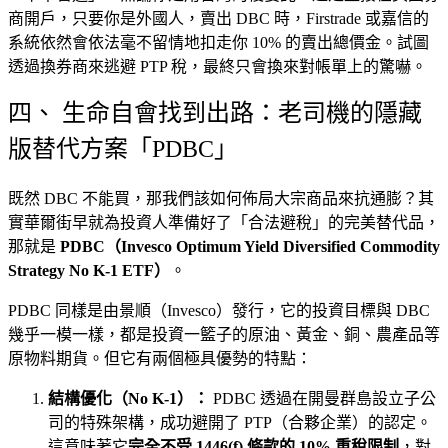
商開戶，只要你是外國人，賣出 DBC 時，Firstrade 或嘉信的
系統依然會依法毫不留情地扣走你 10% 的賣出總價金。試圖
透過換券商來逃避 PTP 稅，最終只會換來對帳單上的驚嚇。
四、 生命自會找到出路：老司機的隱藏
版替代方案「PDBC」
既然 DBC 不能買，那我們該如何佈局大宗商品來抗通膨？其
實華爾街早就為投資人準備好了「合法避稅」的完美替代品，
那就是
PDBC（Invesco Optimum Yield Diversified Commodity
Strategy No K-1 ETF）
。
PDBC 同樣是由景順（Invesco）發行，它的投資目標與 DBC
幾乎一模一樣，都是投資一籃子的原油、黃金、銅、農產品等
原物料期貨。但它有兩個極具優勢的特點：
結構優化（No K-1）：
PDBC 透過在開曼群島設立子公
司的特殊架構，成功避開了 PTP（合夥企業）的認定。
這意味著它
完全不受 1446(f) 條款的 10% 重稅限制
，對