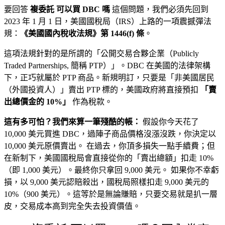
要回答
複委託 可以買 DBC 嗎
這個問題，我們必須先回到
2023 年 1 月 1 日，美國國稅局（IRS）上路的一項震撼彈法
規：
《美國國內稅收法規》第 1446(f) 條
。
這項法規針對的是所謂的「公開交易合夥企業（Publicly
Traded Partnerships, 簡稱 PTP）」。DBC 在美國的法律架構
下，正巧就屬於 PTP 商品。新規明訂，只要是「非美國居民
（外國投資人）」賣出 PTP 標的，美國政府將直接預扣
「賣
出總價金的 10%」
作為稅款。
這有多可怕？我們來算一筆殘酷的帳：
假設你今天花了
10,000 美元買進 DBC，過陣子商品價格沒漲沒跌，你決定以
10,000 美元原價賣出。 在過去，你頂多損失一點手續費；但
在新制下，美國國稅局會直接從你的「賣出總額」扣走 10%
（即 1,000 美元）。最終你只拿回 9,000 美元。 如果你不幸虧
損，以 9,000 美元認賠殺出，國稅局照樣扣走 9,000 美元的
10%（900 美元）。這等於是無論賺賠，只要交易就是扒一層
皮，交易成本高到完全失去投資價值。