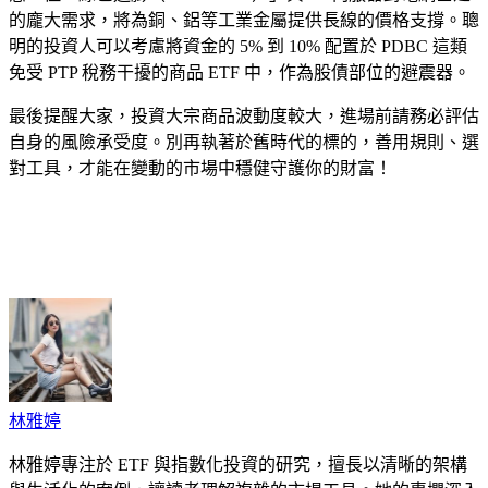
的龐大需求，將為銅、鋁等工業金屬提供長線的價格支撐。聰
明的投資人可以考慮將資金的 5% 到 10% 配置於 PDBC 這類
免受 PTP 稅務干擾的商品 ETF 中，作為股債部位的避震器。
最後提醒大家，投資大宗商品波動度較大，進場前請務必評估
自身的風險承受度。別再執著於舊時代的標的，善用規則、選
對工具，才能在變動的市場中穩健守護你的財富！
cebook
Twitter
Pinterest
LinkedIn
Tumblr
Telegram
Email
林雅婷
林雅婷專注於 ETF 與指數化投資的研究，擅長以清晰的架構