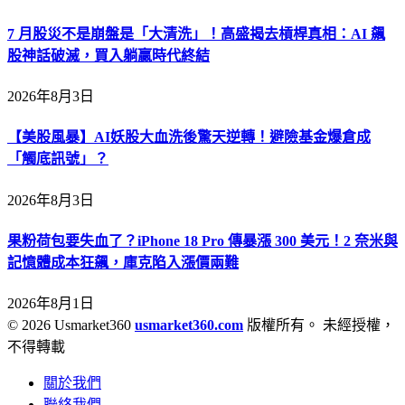
7 月股災不是崩盤是「大清洗」！高盛揭去槓桿真相：AI 飆
股神話破滅，買入躺贏時代終結
2026年8月3日
【美股風暴】AI妖股大血洗後驚天逆轉！避險基金爆倉成
「觸底訊號」？
2026年8月3日
果粉荷包要失血了？iPhone 18 Pro 傳暴漲 300 美元！2 奈米與
記憶體成本狂飆，庫克陷入漲價兩難
2026年8月1日
© 2026 Usmarket360
usmarket360.com
版權所有。 未經授權，
不得轉載
關於我們
聯絡我們