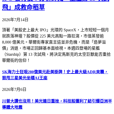
飛」成救命稻草
2026年7月14日
頂著「美股史上最大 IPO」光環的 SpaceX，上市短短一個月
就跌落神壇？股價從 225 美元高點一路狂瀉，市值蒸發逾
8,000 億美元。華爾街專家直言這並非危機，而是「造夢溢
價」消退，市場正回歸基本面檢視。本週四登場的星艦
（Starship）第 13 次試飛，將決定馬斯克的太空巨獸能否重拾
華爾街的信仰！
SK海力士狂吸280億美元赴美掛牌！史上最大級ADR來襲，
狠甩三星美光坐穩AI王座
2026年7月6日
川普大讚也沒用！美光連日重挫，科技股獲利了結引爆亞洲半
導體大地震