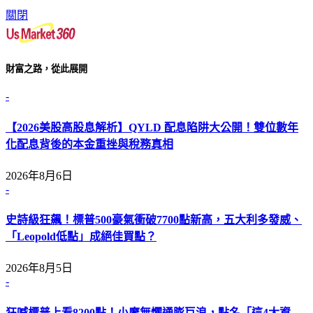
關閉
財富之路，從此展開
-
【2026美股高股息解析】QYLD 配息陷阱大公開！雙位數年
化配息背後的本金重挫與稅務真相
2026年8月6日
-
史詩級狂飆！標普500豪氣衝破7700點新高，五大利多發威、
「Leopold低點」成絕佳買點？
2026年8月5日
-
狂喊標普上看8200點！小摩無懼通膨巨浪，點名「這4大資