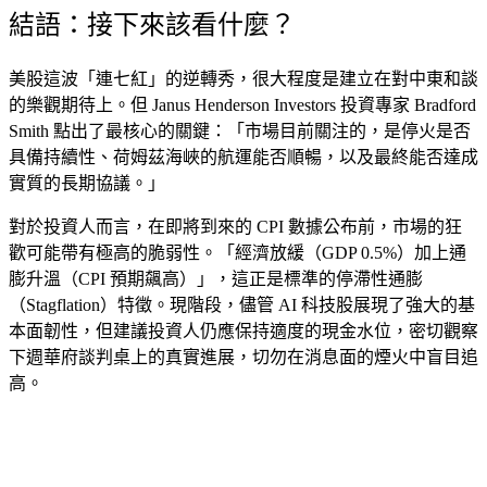
結語：接下來該看什麼？
美股這波「連七紅」的逆轉秀，很大程度是建立在對中東和談
的樂觀期待上。但 Janus Henderson Investors 投資專家 Bradford
Smith 點出了最核心的關鍵：「市場目前關注的，是停火是否
具備持續性、荷姆茲海峽的航運能否順暢，以及最終能否達成
實質的長期協議。」
對於投資人而言，在即將到來的 CPI 數據公布前，市場的狂
歡可能帶有極高的脆弱性。「經濟放緩（GDP 0.5%）加上通
膨升溫（CPI 預期飆高）」，這正是標準的停滯性通膨
（Stagflation）特徵。現階段，儘管 AI 科技股展現了強大的基
本面韌性，但建議投資人仍應保持適度的現金水位，密切觀察
下週華府談判桌上的真實進展，切勿在消息面的煙火中盲目追
高。
cebook
Twitter
Pinterest
LinkedIn
Tumblr
Telegram
Email