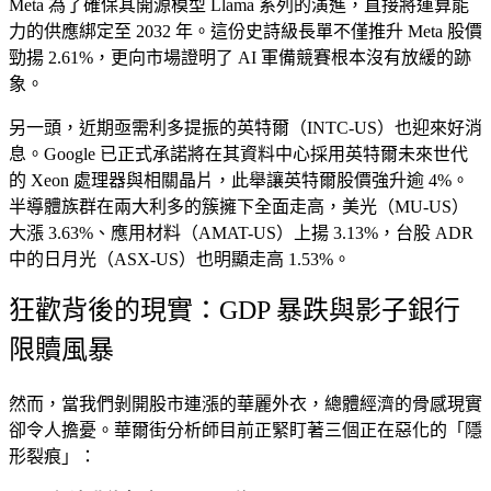
Meta 為了確保其開源模型 Llama 系列的演進，直接將運算能
力的供應綁定至 2032 年。這份史詩級長單不僅推升 Meta 股價
勁揚 2.61%，更向市場證明了 AI 軍備競賽根本沒有放緩的跡
象。
另一頭，近期亟需利多提振的英特爾（INTC-US）也迎來好消
息。Google 已正式承諾將在其資料中心採用英特爾未來世代
的 Xeon 處理器與相關晶片，此舉讓英特爾股價強升逾 4%。
半導體族群在兩大利多的簇擁下全面走高，美光（MU-US）
大漲 3.63%、應用材料（AMAT-US）上揚 3.13%，台股 ADR
中的日月光（ASX-US）也明顯走高 1.53%。
狂歡背後的現實：GDP 暴跌與影子銀行
限贖風暴
然而，當我們剝開股市連漲的華麗外衣，總體經濟的骨感現實
卻令人擔憂。華爾街分析師目前正緊盯著三個正在惡化的「隱
形裂痕」：