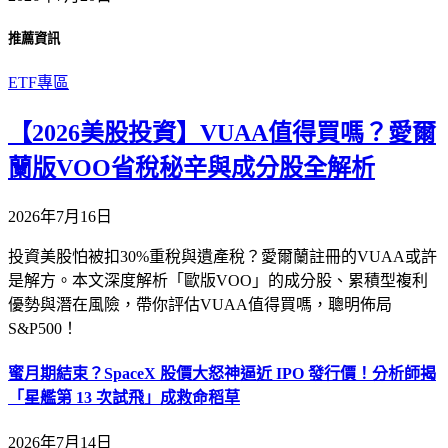
推薦資訊
ETF專區
【2026美股投資】VUAA值得買嗎？愛爾
蘭版VOO省稅秘辛與成分股全解析
2026年7月16日
投資美股怕被扣30%重稅與遺產稅？愛爾蘭註冊的VUAA或許
是解方。本文深度解析「歐版VOO」的成分股、累積型複利
優勢與潛在風險，帶你評估VUAA值得買嗎，聰明佈局
S&P500！
蜜月期結束？SpaceX 股價大怒神逼近 IPO 發行價！分析師揭
「星艦第 13 次試飛」成救命稻草
2026年7月14日