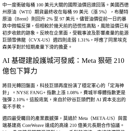
中一度衝破每桶 100 美元大關的國際油價迅速回落。美國西德
州原油（WTI）期貨最終收在每桶 99 美元（漲 5%），布蘭特
原油（Brent）則回升 2% 至 97 美元。儘管油價從前一日的暴
跌中微幅反彈，但相較於幾天前的恐慌性高點，風險溢價已有
初步收斂的跡象。反映在企業面，受戰事波及影響產量的能源
巨頭雪佛龍（CVX-US）週四則走弱 1.31%，呼應了同業埃克
森美孚對於短期產量下滑的擔憂。
AI 基礎建設護城河發威：Meta 狠砸 210
億包下算力
將目光轉回盤面，科技巨頭再度扮演了穩定軍心的「定海神
針」。NYSE FANG+ 指數上漲 1.08%，費城半導體指數更是
強彈 2.10%。這股底氣，來自於矽谷巨頭們對 AI 資本支出的
毫不手軟。
週四最受矚目的產業震撼彈，莫過於 Meta（META-US）與雲
端基建商 CoreWeave 達成的高達 210 億美元長期合作協議。