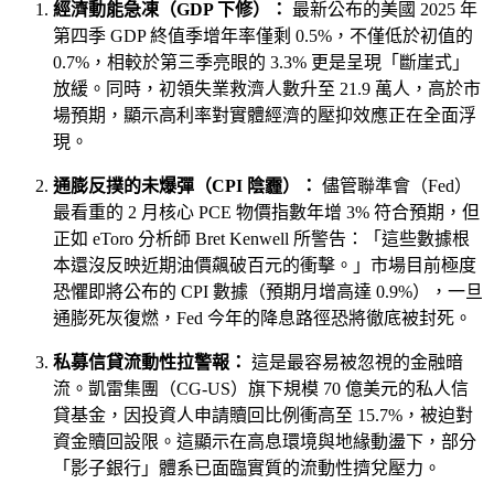
經濟動能急凍（GDP 下修）：
最新公布的美國 2025 年
第四季 GDP 終值季增年率僅剩 0.5%，不僅低於初值的
0.7%，相較於第三季亮眼的 3.3% 更是呈現「斷崖式」
放緩。同時，初領失業救濟人數升至 21.9 萬人，高於市
場預期，顯示高利率對實體經濟的壓抑效應正在全面浮
現。
通膨反撲的未爆彈（CPI 陰霾）：
儘管聯準會（Fed）
最看重的 2 月核心 PCE 物價指數年增 3% 符合預期，但
正如 eToro 分析師 Bret Kenwell 所警告：「這些數據根
本還沒反映近期油價飆破百元的衝擊。」市場目前極度
恐懼即將公布的 CPI 數據（預期月增高達 0.9%），一旦
通膨死灰復燃，Fed 今年的降息路徑恐將徹底被封死。
私募信貸流動性拉警報：
這是最容易被忽視的金融暗
流。凱雷集團（CG-US）旗下規模 70 億美元的私人信
貸基金，因投資人申請贖回比例衝高至 15.7%，被迫對
資金贖回設限。這顯示在高息環境與地緣動盪下，部分
「影子銀行」體系已面臨實質的流動性擠兌壓力。