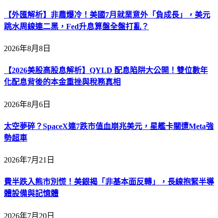
【外匯解析】非農爆冷！美國7月就業意外「負成長」，美元
跳水周線連二黑，Fed升息算盤全盤打亂？
2026年8月8日
【2026美股高股息解析】QYLD 配息陷阱大公開！雙位數年
化配息背後的本金重挫與稅務真相
2026年8月6日
太空夢碎？SpaceX連7跌市值血崩兆美元，星艦卡關遭Meta強
勢超車
2026年7月21日
費半跌入熊市別慌！美銀揭「非基本面反轉」，長線抱緊半導
體設備與記憶體
2026年7月20日