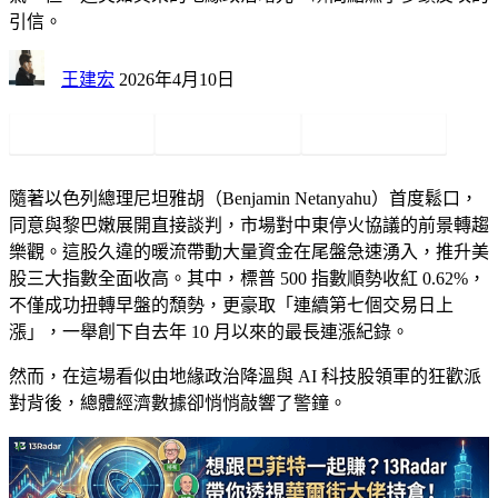
引信。
王建宏
2026年4月10日
隨著以色列總理尼坦雅胡（Benjamin Netanyahu）首度鬆口，
同意與黎巴嫩展開直接談判，市場對中東停火協議的前景轉趨
樂觀。這股久違的暖流帶動大量資金在尾盤急速湧入，推升美
股三大指數全面收高。其中，標普 500 指數順勢收紅 0.62%，
不僅成功扭轉早盤的頹勢，更豪取「連續第七個交易日上
漲」，一舉創下自去年 10 月以來的最長連漲紀錄。
然而，在這場看似由地緣政治降溫與 AI 科技股領軍的狂歡派
對背後，總體經濟數據卻悄悄敲響了警鐘。