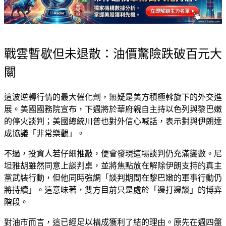
戰雲暫歇但未退散：油價驚險跌破百元大
關
這波逆轉行情的最大催化劑，無疑是美方積極斡旋下的外交進
展。美國國務院宣布，下週將於華府親自主持以色列與黎巴嫩
的停火談判；美國總統川普也對外信心喊話，表示對與伊朗達
成協議「非常樂觀」。
不過，投資人若仔細推敲，便會發現這場談判仍充滿變數。尼
坦雅胡雖然同意上談判桌，並將焦點放在解除伊朗支持的真主
黨武裝行動，但他同時強調「談判期間在黎巴嫩的軍事行動仍
將持續」。這意味著，雙方目前只是處於「邊打邊談」的博弈
階段。
對油市而言，這已經足以構成獲利了結的理由。原先在週四盤