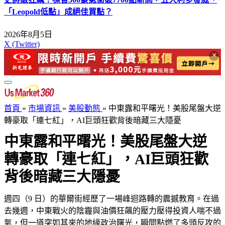
「Leopold低點」成絕佳買點？
2026年8月5日
X (Twitter)
×
首頁
»
市場資訊
»
美股動態
»
中東露和平曙光！美股尾盤大逆
轉豪取「連七紅」，AI巨頭狂歡背後暗藏三大隱憂
中東露和平曙光！美股尾盤大逆
轉豪取「連七紅」，AI巨頭狂歡
背後暗藏三大隱憂
週四（9 日）的華爾街經歷了一場峰迴路轉的震撼教育。在過
去幾週，中東戰火的陰霾與油價狂飆的壓力壓得投資人喘不過
氣，但一道突如其來的地緣政治曙光，瞬間點燃了多頭反攻的