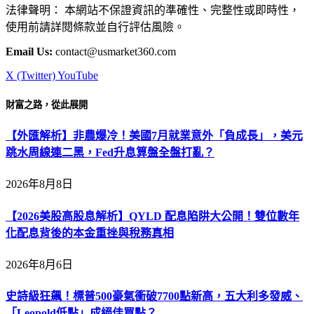
法律聲明： 本網站不保證資訊的準確性、完整性或即時性，
使用前請詳閱條款並自行評估風險。
Email Us:
contact@usmarket360.com
X (Twitter)
YouTube
財富之路，從此展開
【外匯解析】非農爆冷！美國7月就業意外「負成長」，美元
跳水周線連二黑，Fed升息算盤全盤打亂？
2026年8月8日
【2026美股高股息解析】QYLD 配息陷阱大公開！雙位數年
化配息背後的本金重挫與稅務真相
2026年8月6日
史詩級狂飆！標普500豪氣衝破7700點新高，五大利多發威、
「Leopold低點」成絕佳買點？