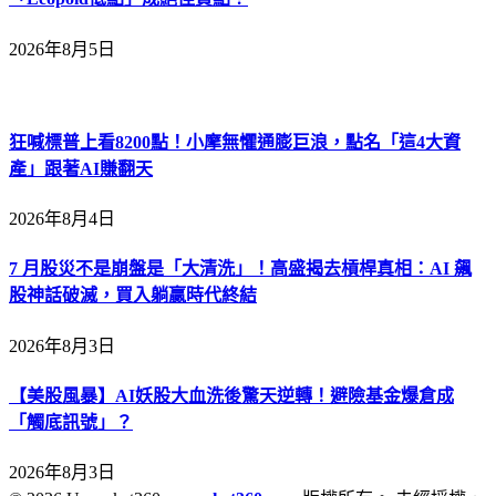
2026年8月5日
狂喊標普上看8200點！小摩無懼通膨巨浪，點名「這4大資
產」跟著AI賺翻天
2026年8月4日
7 月股災不是崩盤是「大清洗」！高盛揭去槓桿真相：AI 飆
股神話破滅，買入躺贏時代終結
2026年8月3日
【美股風暴】AI妖股大血洗後驚天逆轉！避險基金爆倉成
「觸底訊號」？
2026年8月3日