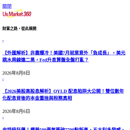
關閉
財富之路，從此展開
-
【外匯解析】非農爆冷！美國7月就業意外「負成長」，美元
跳水周線連二黑，Fed升息算盤全盤打亂？
2026年8月8日
-
【2026美股高股息解析】QYLD 配息陷阱大公開！雙位數年
化配息背後的本金重挫與稅務真相
2026年8月6日
-
史詩級狂飆！標普500豪氣衝破7700點新高，五大利多發威、