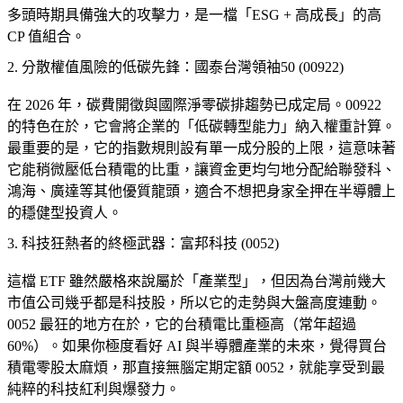
多頭時期具備強大的攻擊力，是一檔「ESG + 高成長」的高
CP 值組合。
2. 分散權值風險的低碳先鋒：國泰台灣領袖50 (00922)
在 2026 年，碳費開徵與國際淨零碳排趨勢已成定局。00922
的特色在於，它會將企業的「低碳轉型能力」納入權重計算。
最重要的是，它的指數規則設有單一成分股的上限，這意味著
它能稍微壓低台積電的比重，讓資金更均勻地分配給聯發科、
鴻海、廣達等其他優質龍頭，適合不想把身家全押在半導體上
的穩健型投資人。
3. 科技狂熱者的終極武器：富邦科技 (0052)
這檔 ETF 雖然嚴格來說屬於「產業型」，但因為台灣前幾大
市值公司幾乎都是科技股，所以它的走勢與大盤高度連動。
0052 最狂的地方在於，它的台積電比重極高（常年超過
60%）。如果你極度看好 AI 與半導體產業的未來，覺得買台
積電零股太麻煩，那直接無腦定期定額 0052，就能享受到最
純粹的科技紅利與爆發力。