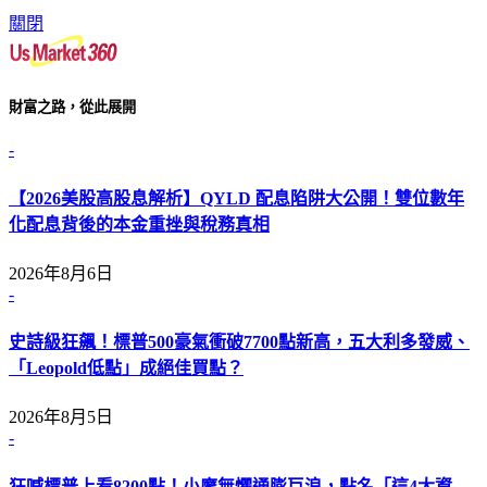
關閉
財富之路，從此展開
-
【2026美股高股息解析】QYLD 配息陷阱大公開！雙位數年
化配息背後的本金重挫與稅務真相
2026年8月6日
-
史詩級狂飆！標普500豪氣衝破7700點新高，五大利多發威、
「Leopold低點」成絕佳買點？
2026年8月5日
-
狂喊標普上看8200點！小摩無懼通膨巨浪，點名「這4大資