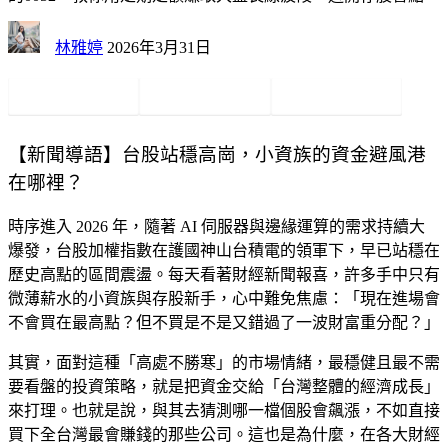
林雅婷
2026年3月31日
【新聞導語】台股站穩高崗，小資族的資金避風港
在哪裡？
時序進入 2026 年，隨著 AI 伺服器與邊緣運算的需求持續大
爆發，台股加權指數在護國神山台積電的領軍下，早已站穩在
歷史高點的區間震盪。每天看著財經新聞報喜，許多手中只有
微薄薪水的小資族與存股新手，心中難免焦慮：「現在進場會
不會買在最高點？但不買是不是又錯過了一波財富重分配？」
其實，面對這種「高處不勝寒」的市場情緒，最穩健且最不需
要看盤的投資策略，就是把資金交給「台灣整體的經濟成長」
來打理。也就是說，與其去猜測哪一檔個股會飆漲，不如直接
買下全台灣最會賺錢的那些公司。這也是為什麼，在各大財經