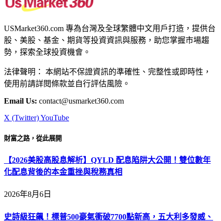
USMarket360.com 專為台灣及全球繁體中文用戶打造，提供台
股、美股、基金、期貨等投資資訊與服務，助您掌握市場趨
勢，探索全球投資機會。
法律聲明： 本網站不保證資訊的準確性、完整性或即時性，
使用前請詳閱條款並自行評估風險。
Email Us:
contact@usmarket360.com
X (Twitter)
YouTube
財富之路，從此展開
【2026美股高股息解析】QYLD 配息陷阱大公開！雙位數年
化配息背後的本金重挫與稅務真相
2026年8月6日
史詩級狂飆！標普500豪氣衝破7700點新高，五大利多發威、