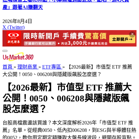
產」跟著AI賺翻天
2026年8月4日
X (Twitter)
×
首頁
»
理財商業
»
ETF專區
»
【2026最新】市值型 ETF 推薦
大公開！0050、006208與隱藏版飆股怎麼選？
【2026最新】市值型 ETF 推薦大
公開！0050、006208與隱藏版飆
股怎麼選？
台股高檔震盪該買誰？本文深度解析2026年「市值型 ETF 推
薦」名單。從經典0050、低內扣006208，到ESG與半導體狂熱
的0052，教你用定期定額賺取大盤長線波段，避開存股盲點。