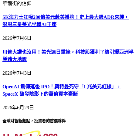
華爾街的信仰！
SK海力士狂吸280億美元赴美掛牌！史上最大級ADR來襲，
狠甩三星美光坐穩AI王座
2026年7月6日
川普大讚也沒用！美光連日重挫，科技股獲利了結引爆亞洲半
導體大地震
2026年7月3日
OpenAI 驚傳延後 IPO！奧特曼死守「1 兆美元紅線」，
SpaceX 破發陰影下的萬億資本豪賭
2026年6月29日
全球財智新起點，投資者的首選夥伴