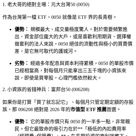
1. 老大哥的絕對主場：元大台灣50 (0050)
作為台灣第一檔 ETF，0050 就像是 ETF 界的長青樹。
優勢：
規模最大、成交量極度驚人。對於需要頻繁進
出、資金部位龐大的大戶，或是喜歡利用期貨、選擇權
做套利的法人來說，0050 絕佳的流動性與極小的買賣價
差，是它無可取代的護城河。
劣勢：
經過多年配息與資本利得累積，0050 的單股市價
已經相當高，對每個月只能拿出三五千塊的小資族來
說，即使是買零股，心理門檻依然較大。
2. 小資族的省錢神兵：富邦台50 (006208)
如果你是打算「買了就忘記它」、每個月只管定期定額的存股
族，那 006208 絕對是 2026 年的
市值型 ETF 推薦
首選。
優勢：
它的單股市價只有 0050 的一半多一點，非常親
民。但它最致命的吸引力在於**「極低的內扣費用率