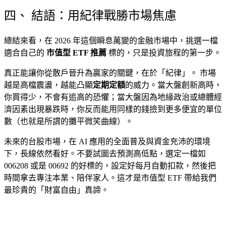
四、 結語：用紀律戰勝市場焦慮
總結來看，在 2026 年這個瞬息萬變的金融市場中，挑選一檔
適合自己的
市值型 ETF 推薦
標的，只是投資旅程的第一步。
真正能讓你從散戶晉升為贏家的關鍵，在於「紀律」。 市場
越是高檔震盪，越能凸顯
定期定額
的威力。當大盤創新高時，
你買得少，不會有追高的恐懼；當大盤因為地緣政治或總體經
濟因素出現暴跌時，你反而能用同樣的錢撿到更多便宜的單位
數（也就是所謂的攤平微笑曲線）。
未來的台股市場，在 AI 應用的全面普及與資金充沛的環境
下，長線依然看好。不要試圖去預測高低點，選定一檔如
006208 或是 00692 的好標的，設定好每月自動扣款，然後把
時間拿去專注本業、陪伴家人。這才是市值型 ETF 帶給我們
最珍貴的「財富自由」真諦。