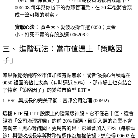
（經理費+保管費）」**。在長期投資的複利效應下，
006208 每年幫你省下的微薄管理費，在 20 年後將會滾
成一筆可觀的財富。
實戰心法：
資金大、愛波段操作選 0050；資金
小、打死不賣的存股族選 006208。
三、 進階玩法：當市值遇上「策略因
子」
如果你覺得純粹依市值加權有點無聊，或者你擔心台積電在
0050 裡面的佔比太高（有時逼近 50%），那市場上也有結合
了特定「策略因子」的變種市值型 ETF。
1. ESG 與成長的完美平衡：富邦公司治理 (00692)
這檔 ETF 是 PTT 股版上的隱藏版神股。它不僅看市值，還會
經過「公司治理評鑑」的前 20% 篩選，確保入選的企業不會
有掏空、黑心等醜聞。更厲害的是，它還會加入 EPS（每股盈
餘）與營收成長率等財務指標作為加權依據。這使得 00692 在