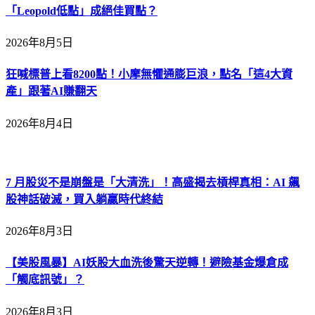
「Leopold低點」成絕佳買點？
2026年8月5日
狂喊標普上看8200點！小摩無懼通膨巨浪，點名「這4大資
產」跟著AI賺翻天
2026年8月4日
7 月股災不是崩盤是「大清洗」！高盛揭去槓桿真相：AI 飆
股神話破滅，買入躺贏時代終結
2026年8月3日
【美股風暴】AI妖股大血洗後驚天逆轉！避險基金爆倉成
「觸底訊號」？
2026年8月3日