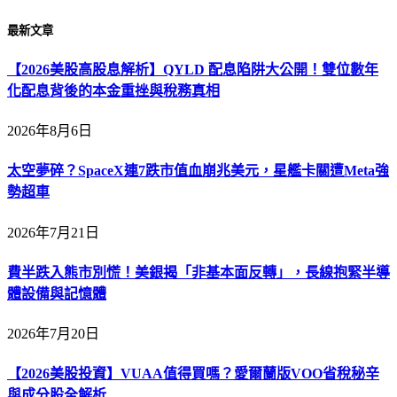
最新文章
【2026美股高股息解析】QYLD 配息陷阱大公開！雙位數年
化配息背後的本金重挫與稅務真相
2026年8月6日
太空夢碎？SpaceX連7跌市值血崩兆美元，星艦卡關遭Meta強
勢超車
2026年7月21日
費半跌入熊市別慌！美銀揭「非基本面反轉」，長線抱緊半導
體設備與記憶體
2026年7月20日
【2026美股投資】VUAA值得買嗎？愛爾蘭版VOO省稅秘辛
與成分股全解析