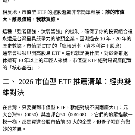
電）。
相反地，市值型 ETF 的選股邏輯非常簡單粗暴：
誰的市值
大、誰最值錢，我就買誰。
這種「強者恆強、汰弱留強」的機制，確保了你的投資組合裡
永遠是台灣最具競爭力的龍頭企業。回測過去 10 年、20 年的
歷史數據，市值型 ETF 的「總報酬率（資本利得＋股息）」
通常會狠狠甩開高股息 ETF。這也就是為什麼，對於距離退
休還有 10 年以上的年輕人來說，市值型 ETF 絕對是資產配置
的「核心基石」。
二、 2026 市值型 ETF 推薦清單：經典雙
雄對決
在台灣，只要提到市值型 ETF，就絕對繞不開兩座大山：元
大台灣50（0050）與富邦台50（006208）。它們的追蹤指數一
模一樣，都是買進台股市值前 50 大的企業，但骨子裡卻有微
妙的差異。