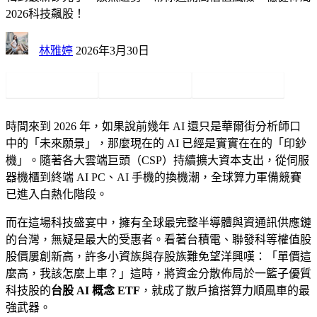
2026科技飆股！
林雅婷
2026年3月30日
時間來到 2026 年，如果說前幾年 AI 還只是華爾街分析師口
中的「未來願景」，那麼現在的 AI 已經是實實在在的「印鈔
機」。隨著各大雲端巨頭（CSP）持續擴大資本支出，從伺服
器機櫃到終端 AI PC、AI 手機的換機潮，全球算力軍備競賽
已進入白熱化階段。
而在這場科技盛宴中，擁有全球最完整半導體與資通訊供應鏈
的台灣，無疑是最大的受惠者。看著台積電、聯發科等權值股
股價屢創新高，許多小資族與存股族難免望洋興嘆：「單價這
麼高，我該怎麼上車？」這時，將資金分散佈局於一籃子優質
科技股的
台股 AI 概念 ETF
，就成了散戶搶搭算力順風車的最
強武器。