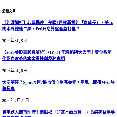
最新文章
【外匯解析】非農爆冷！美國7月就業意外「負成長」，美元
跳水周線連二黑，Fed升息算盤全盤打亂？
2026年8月8日
【2026美股高股息解析】QYLD 配息陷阱大公開！雙位數年
化配息背後的本金重挫與稅務真相
2026年8月6日
太空夢碎？SpaceX連7跌市值血崩兆美元，星艦卡關遭Meta強
勢超車
2026年7月21日
費半跌入熊市別慌！美銀揭「非基本面反轉」，長線抱緊半導