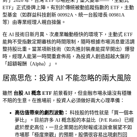
到了 2026 年，台灣 ETF 市場迎來了重大變革——「主動式
ETF」正式掛牌上陣。有別於傳統被動追蹤指數的 ETF，主動
型基金（如群益科技創新 00992A、統一台股增長 00981A
等）由專業經理人親自操盤。
在 AI 技術日新月異、次產業輪動極快的環境下，主動式 ETF
能夠不受指數定期審核的時間限制，隨時根據市場消息靈活調
整持股比重。當某項新技術（如先進封裝產能提早開出）爆發
時，經理人能第一時間重倉佈局，為投資人創造超越大盤的
「超額報酬（Alpha）」。
居高思危：投資 AI 不能忽略的兩大風險
雖然
台股 AI 概念 ETF
前景看好，但金融市場永遠沒有穩賺
不賠的生意。在進場前，投資人必須做好兩大心理準備：
高估值帶來的劇烈波動：
科技股的特性就是「買一個本
夢比」。目前許多 AI 概念股的本益比（P/E Ratio）已經
處於歷史高位，一旦企業開出的財報或法說會展望不如
市場那「極度樂觀」的預期，股價很容易出現劇烈回