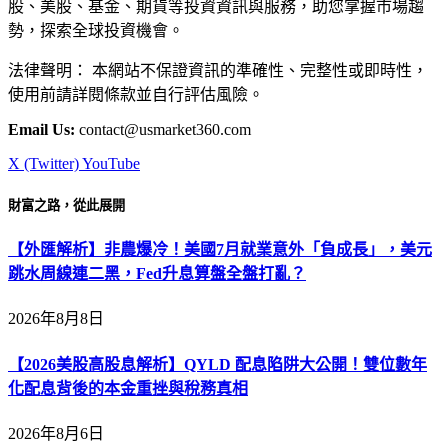
股、美股、基金、期貨等投資資訊與服務，助您掌握市場趨
勢，探索全球投資機會。
法律聲明： 本網站不保證資訊的準確性、完整性或即時性，
使用前請詳閱條款並自行評估風險。
Email Us:
contact@usmarket360.com
X (Twitter)
YouTube
財富之路，從此展開
【外匯解析】非農爆冷！美國7月就業意外「負成長」，美元
跳水周線連二黑，Fed升息算盤全盤打亂？
2026年8月8日
【2026美股高股息解析】QYLD 配息陷阱大公開！雙位數年
化配息背後的本金重挫與稅務真相
2026年8月6日