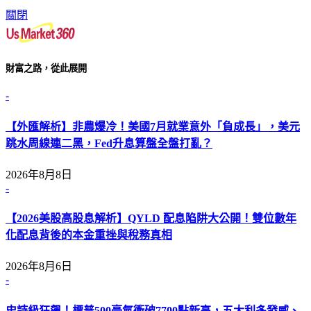
關閉
財富之路，從此展開
-
【外匯解析】非農爆冷！美國7月就業意外「負成長」，美元
跳水周線連二黑，Fed升息算盤全盤打亂？
2026年8月8日
-
【2026美股高股息解析】QYLD 配息陷阱大公開！雙位數年
化配息背後的本金重挫與稅務真相
2026年8月6日
-
史詩級狂飆！標普500豪氣衝破7700點新高，五大利多發威、