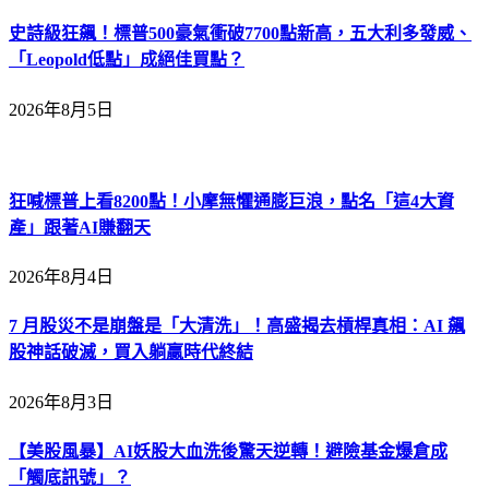
史詩級狂飆！標普500豪氣衝破7700點新高，五大利多發威、
「Leopold低點」成絕佳買點？
2026年8月5日
狂喊標普上看8200點！小摩無懼通膨巨浪，點名「這4大資
產」跟著AI賺翻天
2026年8月4日
7 月股災不是崩盤是「大清洗」！高盛揭去槓桿真相：AI 飆
股神話破滅，買入躺贏時代終結
2026年8月3日
【美股風暴】AI妖股大血洗後驚天逆轉！避險基金爆倉成
「觸底訊號」？