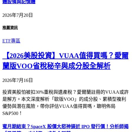
體設備與記憶體
2026年7月20日
推薦資訊
ETF專區
【2026美股投資】VUAA值得買嗎？愛爾
蘭版VOO省稅秘辛與成分股全解析
2026年7月16日
投資美股怕被扣30%重稅與遺產稅？愛爾蘭註冊的VUAA或許
是解方。本文深度解析「歐版VOO」的成分股、累積型複利
優勢與潛在風險，帶你評估VUAA值得買嗎，聰明佈局
S&P500！
蜜月期結束？SpaceX 股價大怒神逼近 IPO 發行價！分析師揭