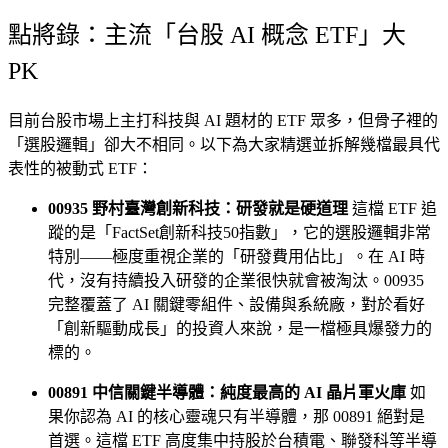
點將錄：主流「台股 AI 概念 ETF」大
PK
目前台股市場上主打科技與 AI 題材的 ETF 眾多，但骨子裡的
「選股邏輯」卻大不相同。以下為大家精選並拆解幾檔最具代
表性的被動式 ETF：
00935 野村臺灣創新科技：研發就是硬道理
這檔 ETF 追
蹤的是「FactSet創新科技50指數」，它的選股邏輯非常
特別——極度重視企業的「研發費用佔比」。在 AI 時
代，沒有持續投入研發的企業很快就會被淘汰。00935
完整覆蓋了 AI 關鍵零組件、設備與系統廠，對於看好
「創新驅動成長」的投資人來說，是一檔極具爆發力的
標的。
00891 中信關鍵半導體：純度最高的 AI 晶片軍火庫
如
果你認為 AI 的核心靈魂只有半導體，那 00891 絕對是
首選。這檔 ETF 高度集中持股於台積電、聯發科等半導