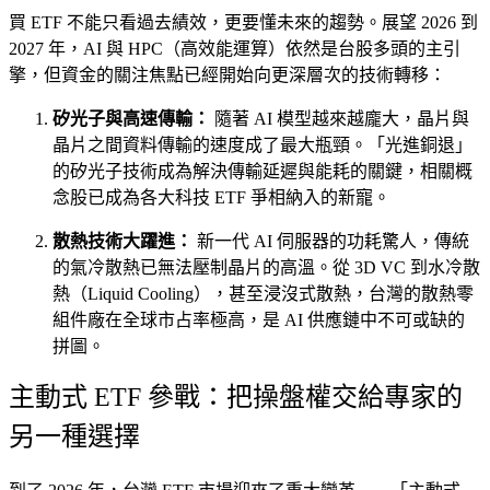
買 ETF 不能只看過去績效，更要懂未來的趨勢。展望 2026 到
2027 年，AI 與 HPC（高效能運算）依然是台股多頭的主引
擎，但資金的關注焦點已經開始向更深層次的技術轉移：
矽光子與高速傳輸：
隨著 AI 模型越來越龐大，晶片與
晶片之間資料傳輸的速度成了最大瓶頸。「光進銅退」
的矽光子技術成為解決傳輸延遲與能耗的關鍵，相關概
念股已成為各大科技 ETF 爭相納入的新寵。
散熱技術大躍進：
新一代 AI 伺服器的功耗驚人，傳統
的氣冷散熱已無法壓制晶片的高溫。從 3D VC 到水冷散
熱（Liquid Cooling），甚至浸沒式散熱，台灣的散熱零
組件廠在全球市占率極高，是 AI 供應鏈中不可或缺的
拼圖。
主動式 ETF 參戰：把操盤權交給專家的
另一種選擇