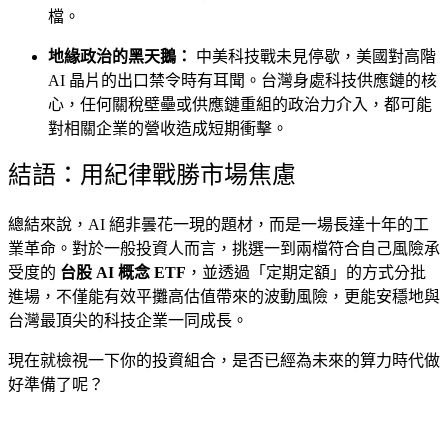
檔。
地緣政治的黑天鵝：
中美科技戰未見停歇，美國對高階
AI 晶片的出口禁令時有耳聞。台灣身處科技供應鏈的核
心，任何關稅壁壘或供應鏈重組的政治力介入，都可能
對相關企業的營收造成短期衝擊。
結語：用紀律戰勝市場焦慮
總結來說，AI 絕非曇花一現的題材，而是一場長達十年的工
業革命。對於一般投資人而言，挑選一到兩檔符合自己風險承
受度的
台股 AI 概念 ETF
，並透過「定期定額」的方式分批
進場，不僅能有效平攤高估值帶來的波動風險，更能安穩地與
台灣最頂尖的科技企業一同成長。
現在就檢視一下你的投資組合，是否已經為未來的算力時代做
好準備了呢？