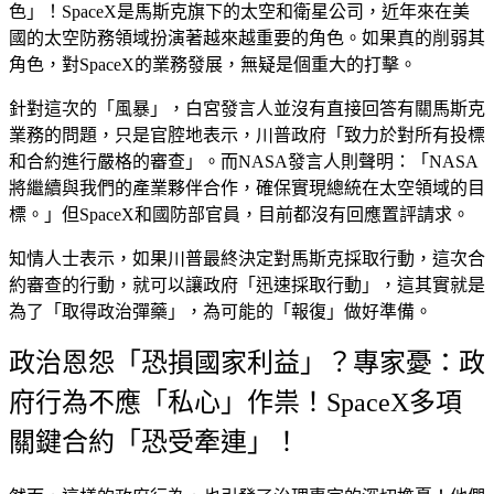
色
」！SpaceX是馬斯克旗下的太空和衛星公司，近年來在美
國的太空防務領域扮演著越來越重要的角色。如果真的削弱其
角色，對SpaceX的業務發展，無疑是個重大的打擊。
針對這次的「
風暴
」，白宮發言人並沒有直接回答有關馬斯克
業務的問題，只是
官腔地表示
，川普政府「
致力於對所有投標
和合約進行嚴格的審查
」。而NASA發言人則聲明：「NASA
將繼續與我們的產業夥伴合作，確保實現總統在太空領域的目
標。」但SpaceX和國防部官員，目前都沒有回應置評請求。
知情人士表示，如果川普最終決定對馬斯克採取行動，這次合
約審查的行動，就可以讓政府「
迅速採取行動
」，這其實就是
為了「
取得政治彈藥
」，為可能的「
報復
」做好準備。
政治恩怨「恐損國家利益」？專家憂：政
府行為不應「私心」作祟！SpaceX多項
關鍵合約「恐受牽連」！