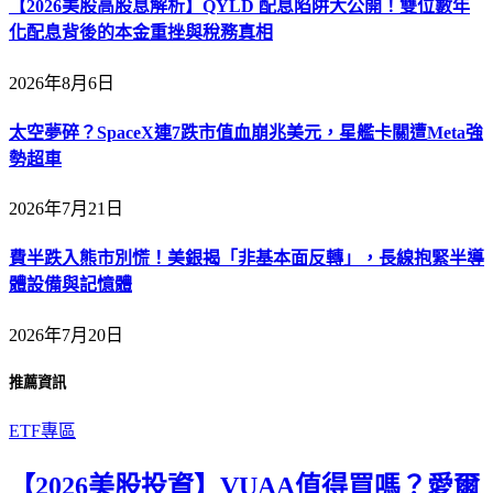
【2026美股高股息解析】QYLD 配息陷阱大公開！雙位數年
化配息背後的本金重挫與稅務真相
2026年8月6日
太空夢碎？SpaceX連7跌市值血崩兆美元，星艦卡關遭Meta強
勢超車
2026年7月21日
費半跌入熊市別慌！美銀揭「非基本面反轉」，長線抱緊半導
體設備與記憶體
2026年7月20日
推薦資訊
ETF專區
【2026美股投資】VUAA值得買嗎？愛爾