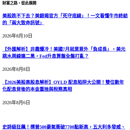
財富之路，從此展開
美股跌不下去？美銀揭官方「死守底線」！一文看懂牛市終結
的「兩大致命訊號」
2026年8月10日
【外匯解析】非農爆冷！美國7月就業意外「負成長」，美元
跳水周線連二黑，Fed升息算盤全盤打亂？
2026年8月8日
【2026美股高股息解析】QYLD 配息陷阱大公開！雙位數年
化配息背後的本金重挫與稅務真相
2026年8月6日
史詩級狂飆！標普500豪氣衝破7700點新高，五大利多發威、