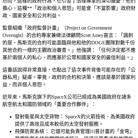
然而，這樣的政府行為，也引發了治理專家的深切擔憂！他們
擔心，這種**「政治和個人恩怨」可能會「不當影響」政府財
政、國家安全和公共利益。
監督組織「政府監督計畫」（Project on Government
Oversight）的合約專家兼總法律顧問
Scott Amey
直言：「
諷刺
的是，馬斯克的合約可能面臨與他和他的DOGE團隊對數千份
其他合約一樣的主觀政治審查。
」他強調：「
任何決定都不應
基於兩個人的私心，而應基於公眾和國家安全的最佳利益。
」
這番話說得非常直接，也點出了這次事件背後可能存在的「
公
器私用
」疑慮。畢竟，政府的合約和決策，應該是基於國家利
益，而非個人恩怨。
近年來，馬斯克旗下的SpaceX公司已經成為美國政府在諸多
航空航太和國防領域的「
重要合作夥伴
」：
發射衛星與太空貨物：
SpaceX的火箭技術，為美國政府
提供了高效且成本較低的太空發射服務。
飛彈防禦系統：
它還可能負責管理川普計畫的「金穹」