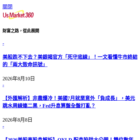
關閉
財富之路，從此展開
-
美股跌不下去？美銀揭官方「死守底線」！一文看懂牛市終結
的「兩大致命訊號」
2026年8月10日
-
【外匯解析】非農爆冷！美國7月就業意外「負成長」，美元
跳水周線連二黑，Fed升息算盤全盤打亂？
2026年8月8日
-
【2026美股高股息解析】QYLD 配息陷阱大公開！雙位數年