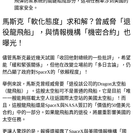
飛彈防禦系統的關鍵組成部分，這項任務牽涉到美國的
國家安全。
馬斯克「軟化態度」求和解？曾威脅「退
役龍飛船」，與情報機構「機密合約」也
曝光！
儘管馬斯克最近幾天試圖「
收回他對總統的一些批評
」，希望
能「
緩和緊張關係
」，但他在改變立場前的「
多日言論
」，仍
然凸顯了政府對SpaceX的「
依賴程度
」！
舉例來說，馬斯克曾經威脅要「
退役該公司的Dragon太空船
（龍飛船）
」。這艘太空船可不是普通的飛船，它是目前「
唯
一一艘能夠搭載太空人往返國際太空站的美國太空船
」！而
且，這艘龍飛船還是SpaceX與NASA簽訂的「
價值約50億美元
合約
」中的一部分。如果龍飛船真的退役，將嚴重影響美國的
太空任務。
更讓人驚訝的是，報導還揭露了SpaceX與美國情報機構「
國