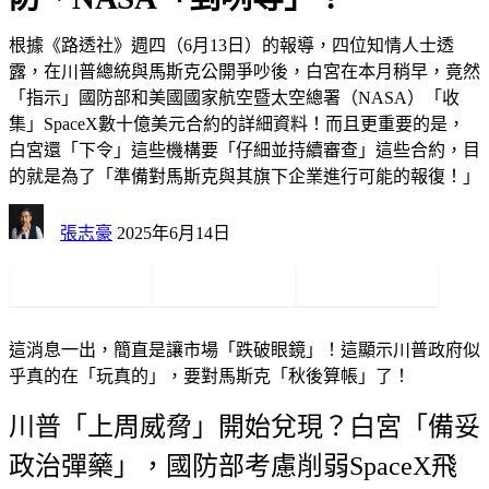
根據《路透社》週四（6月13日）的報導，四位知情人士透
露，在川普總統與馬斯克公開爭吵後，白宮在本月稍早，竟然
「指示」國防部和美國國家航空暨太空總署（NASA）「收
集」SpaceX數十億美元合約的詳細資料！而且更重要的是，
白宮還「下令」這些機構要「仔細並持續審查」這些合約，目
的就是為了「準備對馬斯克與其旗下企業進行可能的報復！」
張志豪
2025年6月14日
這消息一出，簡直是讓市場「
跌破眼鏡
」！這顯示川普政府似
乎真的在「
玩真的
」，要對馬斯克「
秋後算帳
」了！
川普「上周威脅」開始兌現？白宮「備妥
政治彈藥」，國防部考慮削弱SpaceX飛