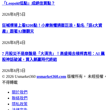
「Leopold低點」成絕佳買點？
2026年8月5日
狂喊標普上看8200點！小摩無懼通膨巨浪，點名「這4大資
產」跟著AI賺翻天
2026年8月4日
7 月股災不是崩盤是「大清洗」！高盛揭去槓桿真相：AI 飆
股神話破滅，買入躺贏時代終結
2026年8月3日
© 2026 Usmarket360
usmarket360.com
版權所有。 未經授權，
不得轉載
關於我們
聯絡我們
隱私政策
法律宣告