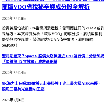
蘭版VOO省稅秘辛與成分股全解析
2026年7月16日
投資美股怕被扣30%重稅與遺產稅？愛爾蘭註冊的VUAA或許
是解方。本文深度解析「歐版VOO」的成分股、累積型複利
優勢與潛在風險，帶你評估VUAA值得買嗎，聰明佈局
S&P500！
蜜月期結束？SpaceX 股價大怒神逼近 IPO 發行價！分析師揭
「星艦第 13 次試飛」成救命稻草
2026年7月14日
SK海力士狂吸280億美元赴美掛牌！史上最大級ADR來襲，
狠甩三星美光坐穩AI王座
2026年7月6日