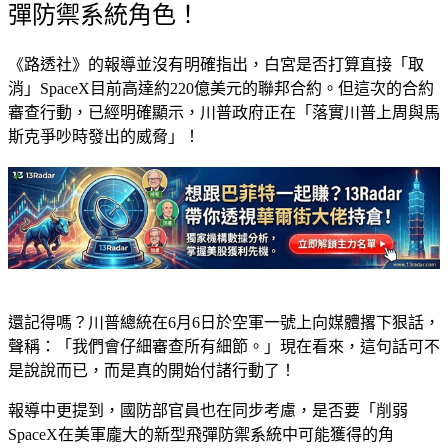
彈防禦系統角色！
《路透社》的報導並沒有明確指出，白宮是否打算直接「
取
消
」SpaceX目前高達
約220億美元的聯邦合約
。但這次的合約
審查行動，已經明確顯示，川普政府正在「
落實川普上周與馬
斯克爭吵時發出的威脅
」！
還記得嗎？川普總統在6月6日於空軍一號上向媒體撂下狠話，
聲稱：「
我們會仔細審查所有細節。
」現在看來，這句話可不
是說說而已，而是真的開始付諸行動了！
報導中更提到，國防部官員也在同步考慮，是否要「
削弱
SpaceX在美軍龐大的新型飛彈防禦系統中可能獲得的角