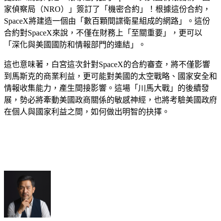
家偵察局（NRO）
」簽訂了「
機密合約
」！根據這份合約，
SpaceX將建造一個由「
數百顆間諜衛星組成的網路
」。這份
合約對SpaceX來說，不僅在財務上「
至關重要
」，更可以
「
深化與美國國防和情報部門的連結
」。
這也意味著，白宮這次針對SpaceX的合約審查，將不僅影響
到馬斯克的商業利益，更可能對美國的太空戰略、國家安全和
情報收集能力，產生間接影響。這場「川馬大戰」的後續發
展，勢必將牽動美國政商關係的敏感神經，也將考驗美國政府
在個人與國家利益之間，如何做出明智的抉擇。
cebook
Twitter
Pinterest
LinkedIn
Tumblr
Telegram
Email