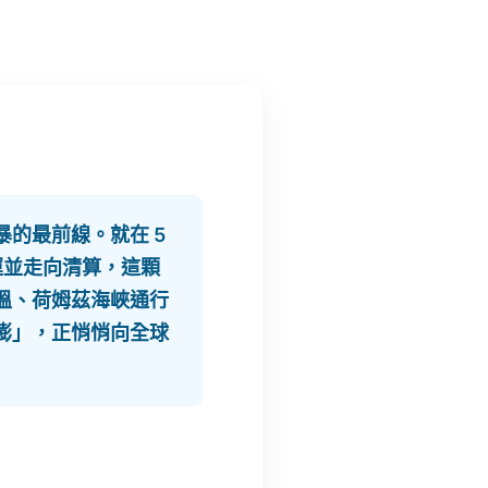
的最前線。就在 5
營運並走向清算，這顆
溫、荷姆茲海峽通行
膨」，正悄悄向全球