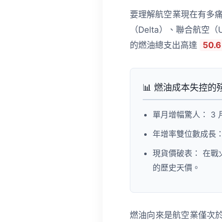
要理解航空業現在有多痛
（Delta）、聯合航空（Un
的燃油總支出高達
50.
📊 燃油成本失控的
單月增幅驚人：
3 
年增率雙位數成長
現貨價破表：
在戰火
的歷史天價。
燃油向來是航空業僅次於