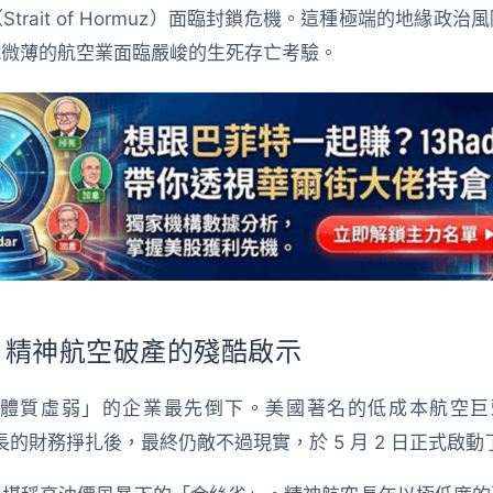
trait of Hormuz）面臨封鎖危機。這種極端的地緣政
就微薄的航空業面臨嚴峻的生死存亡考驗。
：精神航空破產的殘酷啟示
體質虛弱」的企業最先倒下。美國著名的低成本航空巨頭——
歷了漫長的財務掙扎後，最終仍敵不過現實，於 5 月 2 日正式