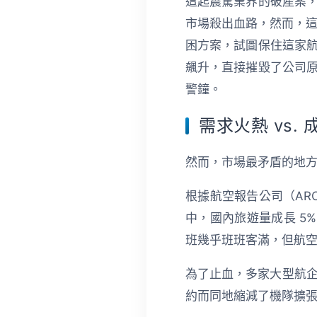
這起震驚業界的破產案
市場殺出血路，然而，這
困方案，試圖保住這家
飆升，直接摧毀了公司
警鐘。
需求火熱 vs.
然而，市場最矛盾的地
根據航空報告公司（ARC
中，國內旅遊量成長 5
班幾乎班班客滿，但航
為了止血，多家大型航企
約而同地縮減了機隊擴