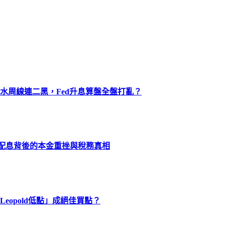
水周線連二黑，Fed升息算盤全盤打亂？
化配息背後的本金重挫與稅務真相
eopold低點」成絕佳買點？