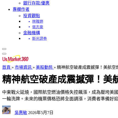
銀行存款/優惠
專欄作者
投資觀點
林雅婷
張志豪
金融機構
新光證券
首頁
»
市場資訊
»
美股動態
»
精神航空破產成震撼彈！美航空燃
精神航空破產成震撼彈！美航
中東戰火延燒，國際航空燃油價格失控飆漲，成為壓垮美國廉航
一輪洗牌。未來的機票價格恐將全面調漲，消費者準備好
吳惠敏
2026年5月7日