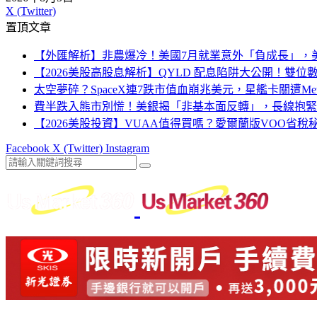
X (Twitter)
置頂文章
【外匯解析】非農爆冷！美國7月就業意外「負成長」，美
【2026美股高股息解析】QYLD 配息陷阱大公開！雙
太空夢碎？SpaceX連7跌市值血崩兆美元，星艦卡關遭Me
費半跌入熊市別慌！美銀揭「非基本面反轉」，長線抱緊
【2026美股投資】VUAA值得買嗎？愛爾蘭版VOO省
Facebook
X (Twitter)
Instagram