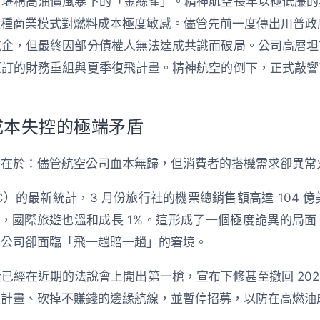
，堪稱高油價風暴下的「金絲雀」。精神航空長年以極低廉的
種商業模式對燃料成本極度敏感。儘管先前一度傳出川普政府
航企，但最終因部分債權人無法達成共識而破局。公司高層坦
原訂的財務重組與夏季復飛計畫。精神航空的倒下，正式敲響
 成本失控的極端矛盾
方在於：
儘管航空公司血本無歸，但消費者的搭機需求卻異常
）的最新統計，3 月份旅行社的機票總銷售額高達 104 億
%，國際旅遊也溫和成長 1%。這形成了一個極度詭異的局
空公司卻面臨「飛一趟賠一趟」的窘境。
已經在近期的法說會上開出第一槍，宣布下修甚至撤回 202
張計畫、砍掉不賺錢的邊緣航線，並暫停招募，以防在高燃油