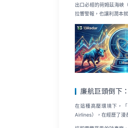
出口必經的荷姆茲海峽（S
拉響警報，也讓利潤本
廉航巨頭倒下
在這種高壓環境下，「
Airlines），在經